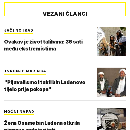
VEZANI ČLANCI
JAČI NO IKAD
Ovakav je život talibana: 36 sati
među ekstremistima
TVRDNJE MARINCA
"Pljuvali smo i tukli bin Ladenovo
tijelo prije pokopa"
NOĆNI NAPAD
Žena Osame bin Ladena otkrila
njegove zadnje riječi