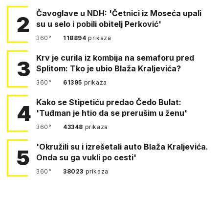
Čavoglave u NDH: 'Četnici iz Moseća upali
2
su u selo i pobili obitelj Perković'
360°
118894
prikaza
Krv je curila iz kombija na semaforu pred
3
Splitom: Tko je ubio Blaža Kraljevića?
360°
61395
prikaza
Kako se Stipetiću predao Čedo Bulat:
4
'Tuđman je htio da se prerušim u ženu'
360°
43348
prikaza
'Okružili su i izrešetali auto Blaža Kraljevića.
5
Onda su ga vukli po cesti'
360°
38023
prikaza