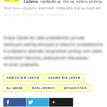
Ladena
, naslijedio je, čini se, očevu poziciju.
Vodi novu skupinu islamskih militanata koji su bazirani
na granici Afganistana i Pakistana.
Ovaj je članak dio naše pretplatničke ponude.
Cjelokupni sadržaj dostupan je isključivo pretplatnicima.
S pretplatom dobivate neograničen pristup svim našim
arhiviranim člancima, ekskluzivnim intervjuima i
stručnim analizama.
HAMZA BIN LADEN
OSAMA BIN LADEN
AL-QAIDA
NASLJEDNICI
AFGANISTAN