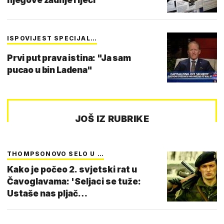
ISPOVIJEST SPECIJAL…
Prvi put prava istina: "Ja sam
pucao u bin Ladena"
JOŠ IZ RUBRIKE
THOMPSONOVO SELO U …
Kako je počeo 2. svjetski rat u
Čavoglavama: 'Seljaci se tuže:
Ustaše nas pljač…