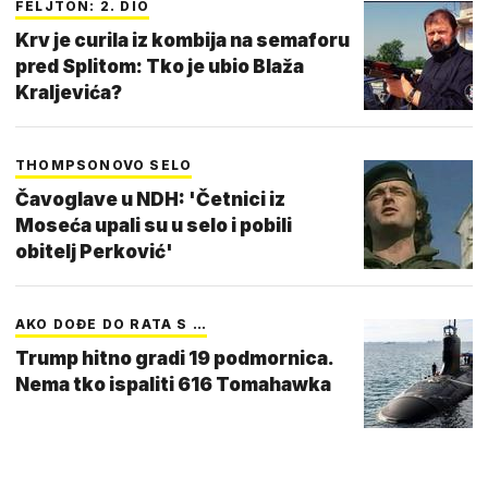
FELJTON: 2. DIO
Krv je curila iz kombija na semaforu
pred Splitom: Tko je ubio Blaža
Kraljevića?
THOMPSONOVO SELO
Čavoglave u NDH: 'Četnici iz
Moseća upali su u selo i pobili
obitelj Perković'
AKO DOĐE DO RATA S …
Trump hitno gradi 19 podmornica.
Nema tko ispaliti 616 Tomahawka