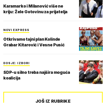
Karamarko i Milanović više ne
kriju: Žele Gotovinu za prijatelja
NOVI EXPRESS
Otkrivamo tajni plan Kolinde
Grabar Kitarović i Vesne Pusić
DOSJE: IZBORI
SDP-u silno treba najšira moguća
koalicija
JOŠ IZ RUBRIKE