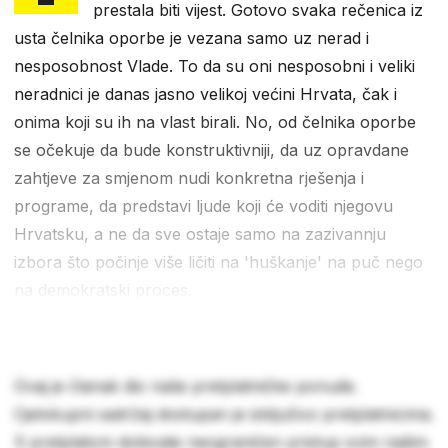
prestala biti vijest. Gotovo svaka rečenica iz
usta čelnika oporbe je vezana samo uz nerad i
nesposobnost Vlade. To da su oni nesposobni i veliki
neradnici je danas jasno velikoj većini Hrvata, čak i
onima koji su ih na vlast birali. No, od čelnika oporbe
se očekuje da bude konstruktivniji, da uz opravdane
zahtjeve za smjenom nudi konkretna rješenja i
programe, da predstavi ljude koji će voditi njegovu
Hrvatsku, a ne da sve ostaje samo na zazivannju
izbora što počinje više ličiti na 'huškanje' na puč nego
na demokratski proces.
Ovaj je članak dio naše pretplatničke ponude.
Cjelokupni sadržaj dostupan je isključivo pretplatnicima.
S pretplatom dobivate neograničen pristup svim našim