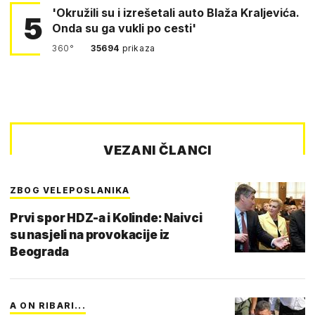
'Okružili su i izrešetali auto Blaža Kraljevića.
5
Onda su ga vukli po cesti'
360°
35694
prikaza
VEZANI ČLANCI
ZBOG VELEPOSLANIKA
Prvi spor HDZ-a i Kolinde: Naivci
su nasjeli na provokacije iz
Beograda
A ON RIBARI...