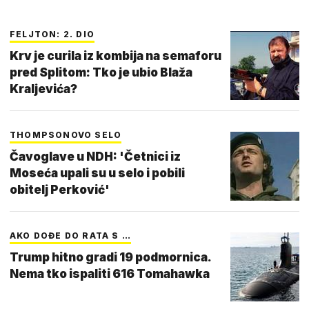
FELJTON: 2. DIO
Krv je curila iz kombija na semaforu
pred Splitom: Tko je ubio Blaža
Kraljevića?
THOMPSONOVO SELO
Čavoglave u NDH: 'Četnici iz
Moseća upali su u selo i pobili
obitelj Perković'
AKO DOĐE DO RATA S …
Trump hitno gradi 19 podmornica.
Nema tko ispaliti 616 Tomahawka