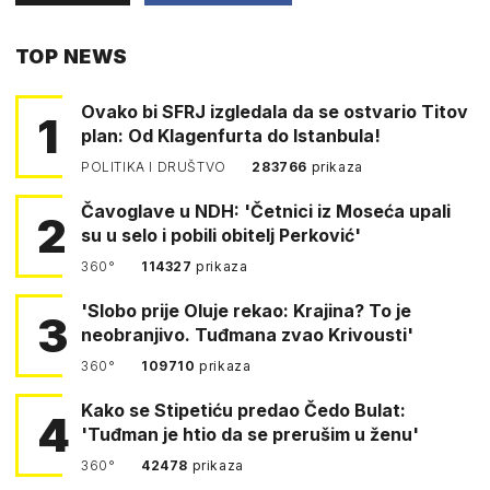
PUTEM
TOP NEWS
FACEBOOKA
Ovako bi SFRJ izgledala da se ostvario Titov
1
plan: Od Klagenfurta do Istanbula!
POLITIKA I DRUŠTVO
283766
prikaza
Čavoglave u NDH: 'Četnici iz Moseća upali
2
su u selo i pobili obitelj Perković'
360°
114327
prikaza
'Slobo prije Oluje rekao: Krajina? To je
3
neobranjivo. Tuđmana zvao Krivousti'
360°
109710
prikaza
Kako se Stipetiću predao Čedo Bulat:
4
'Tuđman je htio da se prerušim u ženu'
360°
42478
prikaza