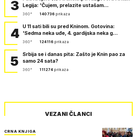
3
Legija: 'Čujem, prelazite ustašam…
360°
140736
prikaza
U 11 sati bili su pred Kninom. Gotovina:
4
'Sedma neka uđe, 4. gardijska neka g…
360°
124116
prikaza
Srbija se i danas pita: Zašto je Knin pao za
5
samo 24 sata?
360°
111274
prikaza
VEZANI ČLANCI
CRNA KNJIGA