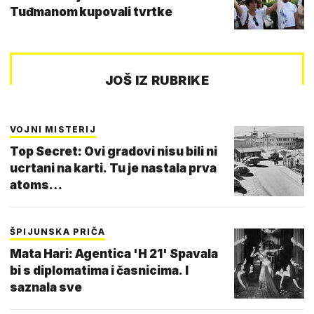
Tuđmanom kupovali tvrtke
JOŠ IZ RUBRIKE
VOJNI MISTERIJ
Top Secret: Ovi gradovi nisu bili ni
ucrtani na karti. Tu je nastala prva
atoms…
ŠPIJUNSKA PRIČA
Mata Hari: Agentica 'H 21' Spavala
bi s diplomatima i časnicima. I
saznala sve