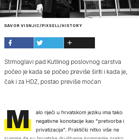
DAVOR VISNJIC/PIXSELL/HISTORY
Strmoglavi pad Kutlinog poslovnog carstva
počeo je kada se počeo previše širiti i kada je,
čak i za HDZ, postao previše moćan
M
alo riječi u hrvatskom jeziku ima tako
negativne konotacije kao "pretvorba i
privatizacija". Praktički nitko više ne
sumnja da su hrvatske društvene kompanije preko