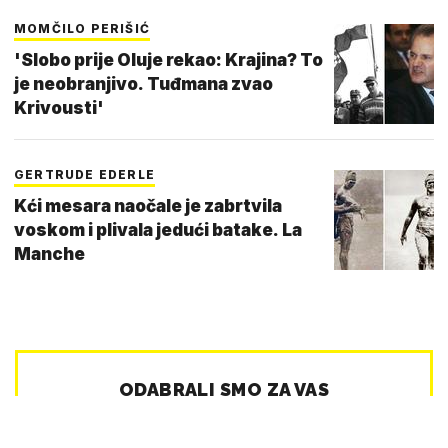
MOMČILO PERIŠIĆ
'Slobo prije Oluje rekao: Krajina? To
je neobranjivo. Tuđmana zvao
Krivousti'
GERTRUDE EDERLE
Kći mesara naočale je zabrtvila
voskom i plivala jedući batake. La
Manche