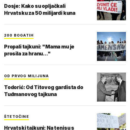
Dosje: Kako su opljačkali
Hrvatsku za 50 milijardi kuna
200 BOGATIH
Propali tajkuni: "Mama mu je
prosila za hranu..."
OD PRVOG MILIJUNA
Todorić: Od Titovog gardista do
Tuđmanovog tajkuna
ŠTETOČINE
Hrvatski tajkuni: Na tenisu s