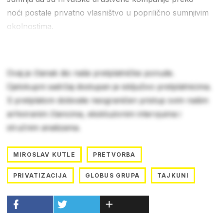
noći postale privatno vlasništvo u poprilično sumnjivim
okolnostima.
Ovaj je članak dio naše pretplatničke ponude.
Cjelokupni sadržaj dostupan je isključivo pretplatnicima.
S pretplatom dobivate neograničen pristup svim našim
arhiviranim člancima, ekskluzivnim intervjuima i
stručnim analizama.
MIROSLAV KUTLE
PRETVORBA
PRIVATIZACIJA
GLOBUS GRUPA
TAJKUNI