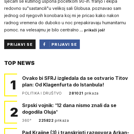
sjecam se kutlinog uspona pocetkom 90-ih. franjo i ekipa
redovno su"sastancili"u velikoj sali Globusa. poznavao sam
jednog od njegovih konobara koj mi je pricao kako nakon
radnog vremena do duboko u noc prepakiravaju humanitarnu
pomoc. na velesajmu je bilo centralno
... prikaži još!
PRIJAVI SE
PRIJAVI SE
PUTEM
TOP NEWS
FACEBOOKA
Ovako bi SFRJ izgledala da se ostvario Titov
1
plan: Od Klagenfurta do Istanbula!
POLITIKA I DRUŠTVO
281021
prikaza
Srpski vojnik: '12 dana nismo znali da se
2
dogodila Oluja'
360°
225822
prikaza
Pad Krajine (3) i transkripti razgovora Arkan-