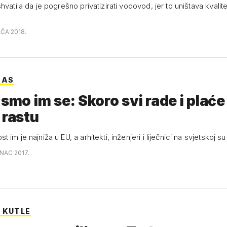
hvatila da je pogrešno privatizirati vodovod, jer to uništava kvalit
u
AČA 2018.
NAS
 smo im se: Skoro svi rade i plaće
 rastu
im je najniža u EU, a arhitekti, inženjeri i liječnici na svjetskoj su 
INAC 2017.
 KUTLE