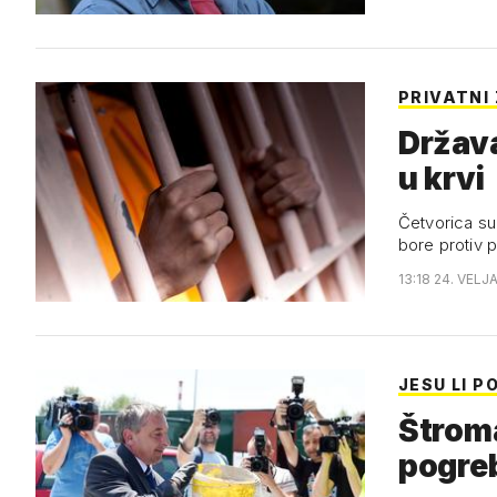
PRIVATNI
Država
u krvi
Četvorica su 
bore protiv 
13:18 24. VELJ
JESU LI P
Štroma
pogre