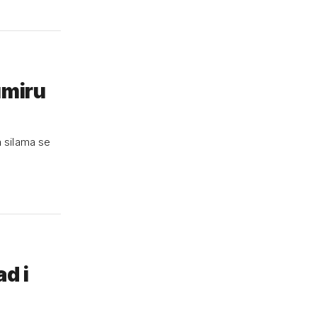
umiru
m silama se
ad i