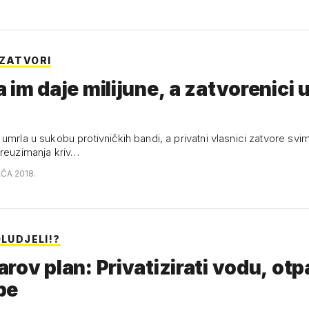
 ZATVORI
 im daje milijune, a zatvorenici 
umrla u sukobu protivničkih bandi, a privatni vlasnici zatvore svi
preuzimanja kriv…
AČA 2018.
OLUDJELI!?
rov plan: Privatizirati vodu, otp
be