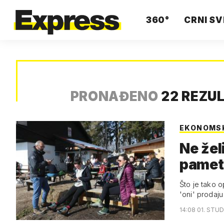
360°
CRNI SV
PRONAĐENO
22 REZU
EKONOMS
Ne žel
pamet 
Što je tako 
'oni' prodaju
14:08 01. STUD