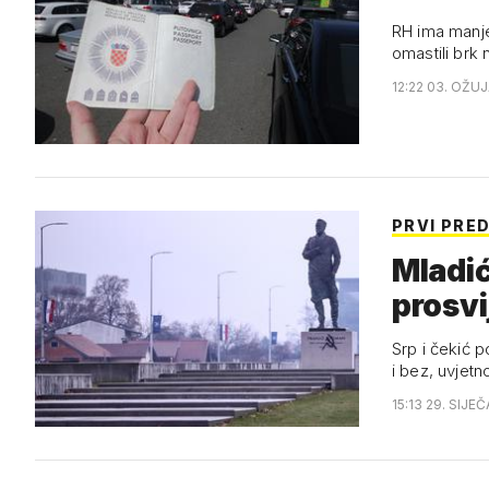
RH ima manje 
omastili brk n
12:22 03. OŽUJ
PRVI PRE
Mladić
prosvi
Srp i čekić 
i bez, uvjetn
15:13 29. SIJE