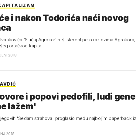
KAPITALIZAM
će i nakon Todorića naći novog
mca
 Ivankovića ‘Slučaj Agrokor’ ruši stereotipe o razlozima Agrokora, 
šeg ortačkog kapita…
DENI 2018.
 AVDIĆ
govore i popovi pedofili, ludi gener
 ne lažem'
njegovih 'Sedam strahova' proglasio među najboljim paperback i
ANJ 2018.