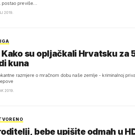
, postao previše…
NJ 2019.
IGA
 Kako su opljačkali Hrvatsku za 
rdi kuna
antne razmjere o mračnom dobu naše zemlje - kriminalnoj privatiz
repove
AK 2019.
TVORENO
roditelji, bebe upišite odmah u H