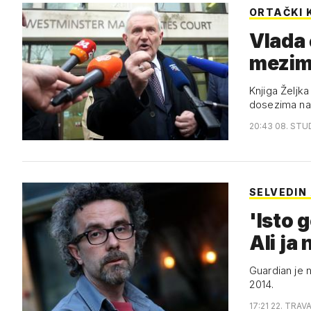
ORTAČKI 
Vlada 
mezi
Knjiga Željka
dosezima na
20:43 08. STU
SELVEDIN
'Isto 
Ali ja
Guardian je 
2014.
17:21 22. TRAV