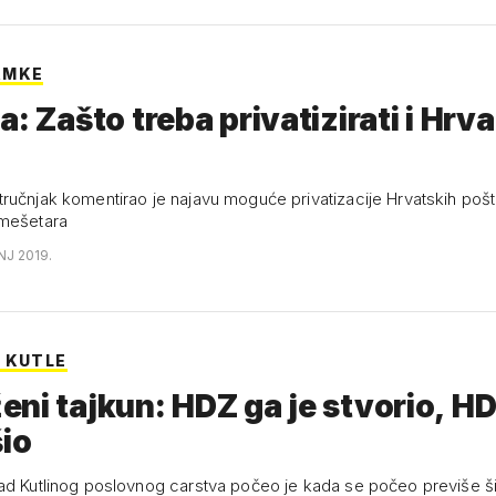
AMKE
a: Zašto treba privatizirati i Hrv
ručnjak komentirao je najavu moguće privatizacije Hrvatskih pošta
 mešetara
NJ 2019.
 KUTLE
ni tajkun: HDZ ga je stvorio, H
šio
ad Kutlinog poslovnog carstva počeo je kada se počeo previše širit