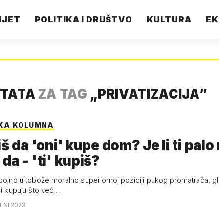
IJET
POLITIKA I DRUŠTVO
KULTURA
EK
LTATA
ZA TAG
„
PRIVATIZACIJA
”
KA KOLUMNA
iš da 'oni' kupe dom? Je li ti palo
da - 'ti' kupiš?
opojno u tobože moralno superiornoj poziciji pukog promatrača, g
 i kupuju što već…
ENI 2023.