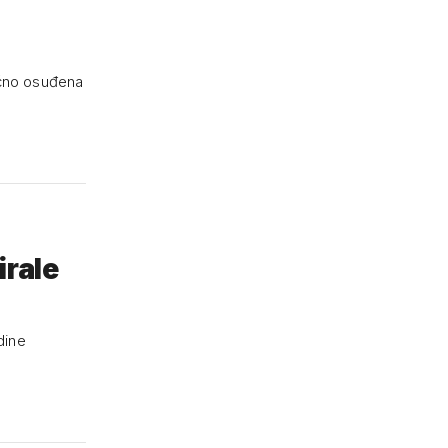
oćno osuđena
irale
dine