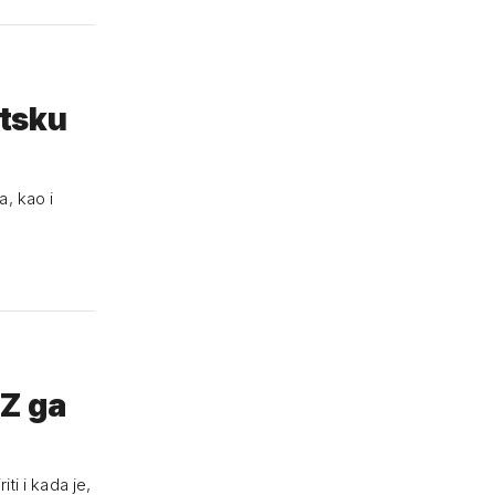
atsku
, kao i
DZ ga
i i kada je,