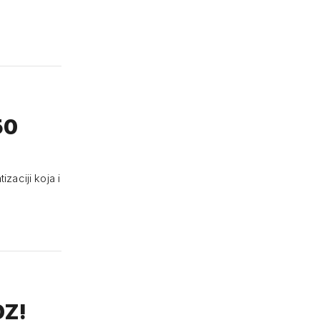
50
aciji koja i
DZ!