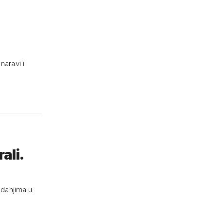
naravi i
ali.
zdanjima u