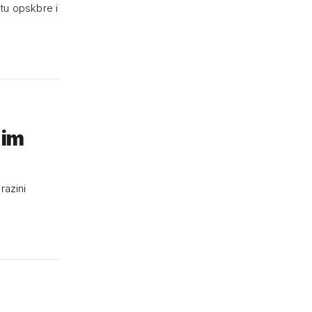
etu opskbre i
 im
razini