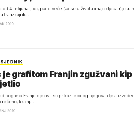
od 4 milijuna ljudi, puno veće šanse u životu imaju djeca čiji su ro
a tranziciji ili…
AK 2019.
DSJEDNIK
 je grafitom Franjin zgužvani kip
jetlio
pod nogama Franje cjelovit su prikaz jedinog njegova djela izvede
o rečeno, krajnj…
ČANJ 2019.