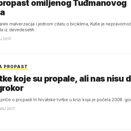
i propast omiljenog Tuđmanovog
na
anini malverzacija i jednom citatu o biciklima, Kutle je nepravom
la iz devedesetih
J 2017.
A PROPAST
tke koje su propale, ali nas nisu d
grokor
priče o propasti tri hrvatske tvrtke u krizi koja je počela 2008. go
ANJ 2017.