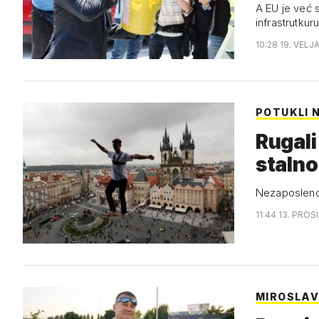
A EU je već s
infrastrutkur
10:28 19. VELJ
POTUKLI 
Rugali
stalno
Nezaposlenost 
11:44 13. PROS
MIROSLAV