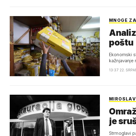
MNOGE Z
Analiz
poštu
Ekonomski st
kažnjavanje
13:37 22. SRPA
MIROSLAV
Omraže
je sru
Strmoglavi p