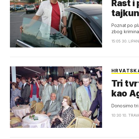
Rast 
tajku
Poznat po pl
zbog krimina
15:05 30. LIPAN
HRVATSK
Tri tvr
kao A
Donosimo tri 
10:30 10. TRAV