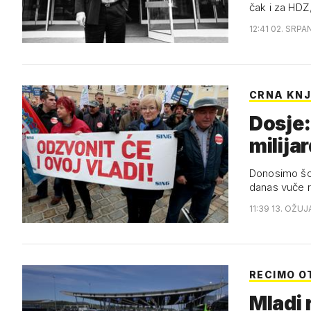
čak i za HDZ
12:41 02. SRPA
CRNA KNJ
Dosje:
milija
Donosimo šok
danas vuče 
11:39 13. OŽUJ
RECIMO O
Mladi 