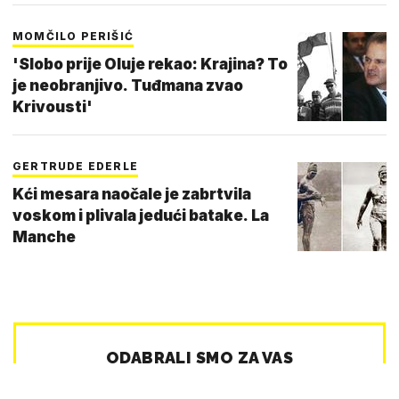
MOMČILO PERIŠIĆ
'Slobo prije Oluje rekao: Krajina? To
je neobranjivo. Tuđmana zvao
Krivousti'
GERTRUDE EDERLE
Kći mesara naočale je zabrtvila
voskom i plivala jedući batake. La
Manche