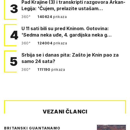
Pad Krajine (3) i transkripti razgovora Arkan-
3
Legija: 'Čujem, prelazite ustašam…
360°
140624
prikaza
U 11 sati bili su pred Kninom. Gotovina:
4
'Sedma neka uđe, 4. gardijska neka g…
360°
124004
prikaza
Srbija se i danas pita: Zašto je Knin pao za
5
samo 24 sata?
360°
111190
prikaza
VEZANI ČLANCI
BRITANSKI GUANTANAMO