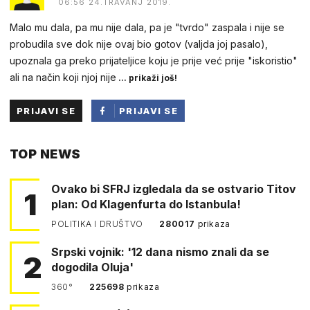
06:56 24.TRAVANJ 2019.
Malo mu dala, pa mu nije dala, pa je "tvrdo" zaspala i nije se
probudila sve dok nije ovaj bio gotov (valjda joj pasalo),
upoznala ga preko prijateljice koju je prije već prije "iskoristio"
ali na način koji njoj nije
... prikaži još!
PRIJAVI SE
PRIJAVI SE
PUTEM
TOP NEWS
FACEBOOKA
Ovako bi SFRJ izgledala da se ostvario Titov
1
plan: Od Klagenfurta do Istanbula!
POLITIKA I DRUŠTVO
280017
prikaza
Srpski vojnik: '12 dana nismo znali da se
2
dogodila Oluja'
360°
225698
prikaza