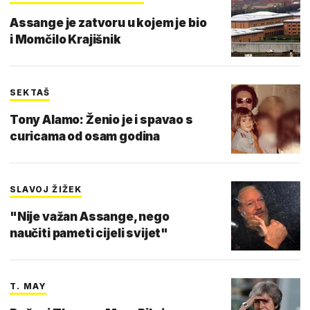
Assange je zatvoru u kojem je bio
i Momčilo Krajišnik
SEKTAŠ
Tony Alamo: Ženio je i spavao s
curicama od osam godina
SLAVOJ ŽIŽEK
"Nije važan Assange, nego
naučiti pameti cijeli svijet"
T. MAY