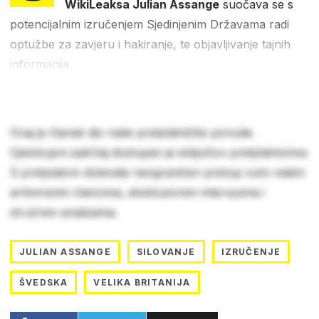
WikiLeaksa Julian Assange
suočava se s
potencijalnim izručenjem Sjedinjenim Državama radi
optužbe za zavjeru i hakiranje, te objavljivanje tajnih
informacija.
Ovaj je članak dio naše pretplatničke ponude.
Cjelokupni sadržaj dostupan je isključivo pretplatnicima.
S pretplatom dobivate neograničen pristup svim našim
arhiviranim člancima, ekskluzivnim intervjuima i
stručnim analizama.
JULIAN ASSANGE
SILOVANJE
IZRUČENJE
ŠVEDSKA
VELIKA BRITANIJA