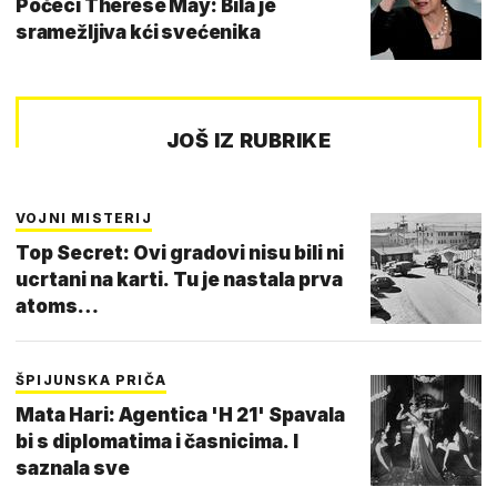
Počeci Therese May: Bila je
sramežljiva kći svećenika
JOŠ IZ RUBRIKE
VOJNI MISTERIJ
Top Secret: Ovi gradovi nisu bili ni
ucrtani na karti. Tu je nastala prva
atoms…
ŠPIJUNSKA PRIČA
Mata Hari: Agentica 'H 21' Spavala
bi s diplomatima i časnicima. I
saznala sve