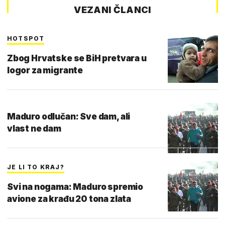
VEZANI ČLANCI
HOTSPOT
Zbog Hrvatske se BiH pretvara u
logor za migrante
Maduro odlučan: Sve dam, ali
vlast ne dam
JE LI TO KRAJ?
Svi na nogama: Maduro spremio
avione za krađu 20 tona zlata