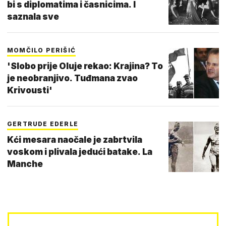
bi s diplomatima i časnicima. I
saznala sve
MOMČILO PERIŠIĆ
'Slobo prije Oluje rekao: Krajina? To
je neobranjivo. Tuđmana zvao
Krivousti'
GERTRUDE EDERLE
Kći mesara naočale je zabrtvila
voskom i plivala jedući batake. La
Manche