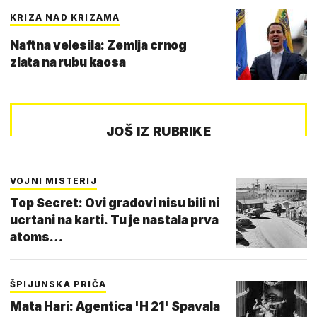
KRIZA NAD KRIZAMA
Naftna velesila: Zemlja crnog
zlata na rubu kaosa
JOŠ IZ RUBRIKE
VOJNI MISTERIJ
Top Secret: Ovi gradovi nisu bili ni
ucrtani na karti. Tu je nastala prva
atoms…
ŠPIJUNSKA PRIČA
Mata Hari: Agentica 'H 21' Spavala