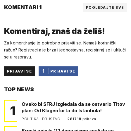
KOMENTARI 1
POGLEDAJTE SVE
Komentiraj, znaš da želiš!
Za komentiranje je potrebno prijaviti se. Nemaš korisnički
račun? Registracija je brza i jednostavna, registriraj se i uključi
se u raspravu.
PRIJAVI SE
PRIJAVI SE
PUTEM
TOP NEWS
FACEBOOKA
Ovako bi SFRJ izgledala da se ostvario Titov
1
plan: Od Klagenfurta do Istanbula!
POLITIKA I DRUŠTVO
281718
prikaza
Srpski vojnik: '12 dana nismo znali da se