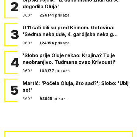
2
dogodila Oluja'
360°
226141
prikaza
U 11 sati bili su pred Kninom. Gotovina:
3
'Sedma neka uđe, 4. gardijska neka g…
360°
124354
prikaza
'Slobo prije Oluje rekao: Krajina? To je
4
neobranjivo. Tuđmana zvao Krivousti'
360°
108177
prikaza
Martić: 'Počela Oluja, što sad?'; Slobo: 'Ubij
5
se!'
360°
98825
prikaza