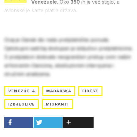
Venezuele
. Oko
350
ih je već stiglo, a
avionske je karte platila država.
Ovaj je članak dio naše pretplatničke ponude.
Cjelokupni sadržaj dostupan je isključivo pretplatnicima.
S pretplatom dobivate neograničen pristup svim našim
arhiviranim člancima, ekskluzivnim intervjuima i
stručnim analizama.
VENEZUELA
MAĐARSKA
FIDESZ
IZBJEGLICE
MIGRANTI