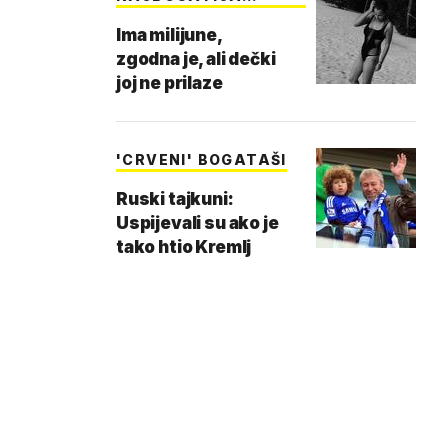
TINEJDŽ…
Ima milijune,
zgodna je, ali dečki
joj ne prilaze
'CRVENI' BOGATAŠI
Ruski tajkuni:
Uspijevali su ako je
tako htio Kremlj