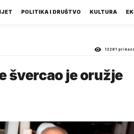
IJET
POLITIKA I DRUŠTVO
KULTURA
EK
12281
prikaz
e švercao je oružje