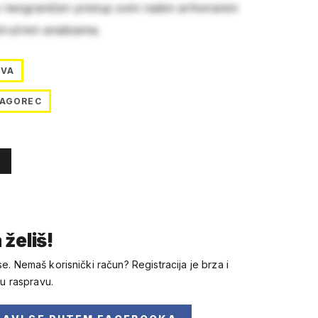
e neograničen pristup svim našim arhiviranim
stručnim analizama.
OVA
ZAGOREC
 želiš!
se. Nemaš korisnički račun? Registracija je brza i
 u raspravu.