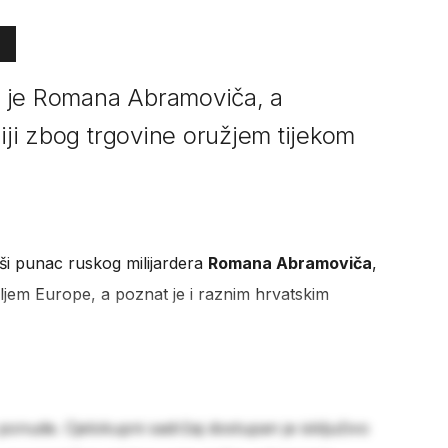
 je Romana Abramoviča, a
liji zbog trgovine oružjem tijekom
ši punac ruskog milijardera
Romana Abramoviča
,
iljem Europe, a poznat je i raznim hrvatskim
 ponude. Cjelokupni sadržaj dostupan je isključivo