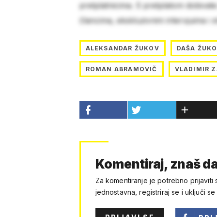
pretplatnicima. S pretplatom dobivat
člancima, ekskluzivnim intervjuima i 
ALEKSANDAR ŽUKOV
DAŠA ŽUK
ROMAN ABRAMOVIČ
VLADIMIR 
Komentiraj, znaš da
Za komentiranje je potrebno prijaviti 
jednostavna, registriraj se i uključi se