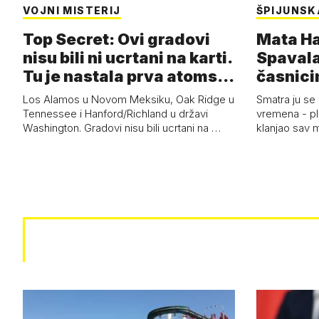
VOJNI MISTERIJ
ŠPIJUNSK
Top Secret: Ovi gradovi
Mata Har
nisu bili ni ucrtani na karti.
Spavala
Tu je nastala prva atoms…
časnici
Los Alamos u Novom Meksiku, Oak Ridge u
Smatra ju se
Tennessee i Hanford/Richland u državi
vremena - pl
Washington. Gradovi nisu bili ucrtani na …
klanjao sav m