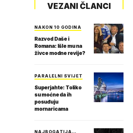
VEZANI ČLANCI
NAKON 10 GODINA
Razvod Daše i
Romana: Išle mu na
živce modne revije?
PARALELNI SVIJET
Superjahte: Toliko
su moćne da ih
posuđuju
mornaricama
NAJBOGATIJA