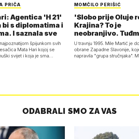
A PRIČA
MOMČILO PERIŠIĆ
i: Agentica 'H 21'
'Slobo prije Oluje 
 bi s diplomatima i
Krajina? To je
ma. I saznala sve
neobranjivo. Tuđ
zvao Krivousti'
 najpoznatijom špijunkom svih
U travnju 1995. Mile Martić je d
esačica Mata Hari kojoj se
obrane Zapadne Slavonije, koj
uški svijet i koja je sma…
napravila "grupa stručnjaka". M