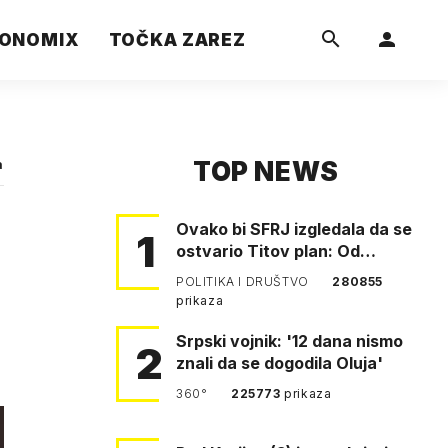
ONOMIX
TOČKA ZAREZ
TOP NEWS
a
Ovako bi SFRJ izgledala da se
1
ostvario Titov plan: Od
Klagenfurta do Istanbula!
POLITIKA I DRUŠTVO
280855
prikaza
Srpski vojnik: '12 dana nismo
2
znali da se dogodila Oluja'
360°
225773
prikaza