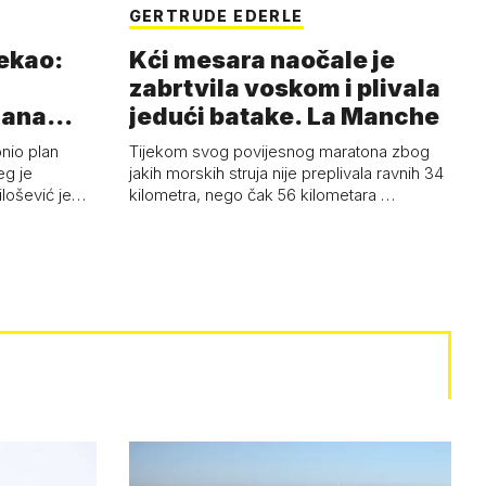
GERTRUDE EDERLE
rekao:
Kći mesara naočale je
zabrtvila voskom i plivala
mana
jedući batake. La Manche
onio plan
Tijekom svog povijesnog maratona zbog
eg je
jakih morskih struja nije preplivala ravnih 34
ilošević je…
kilometra, nego čak 56 kilometara …