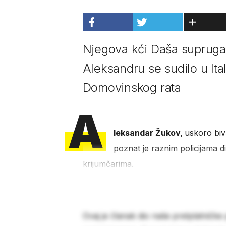
Njegova kći Daša supruga
Aleksandru se sudilo u Ita
Domovinskog rata
A
leksandar Žukov,
uskoro biv
poznat je raznim policijama d
krijumčarima.
Ovaj je članak dio naše pretplatničke