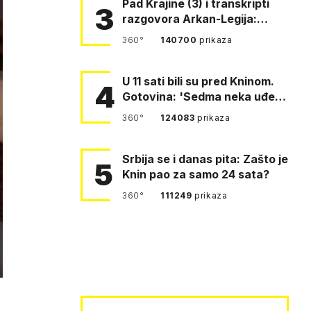
Pad Krajine (3) i transkripti
3
razgovora Arkan-Legija:
'Čujem, prelazite ustašam…
360°
140700
prikaza
U 11 sati bili su pred Kninom.
4
Gotovina: 'Sedma neka uđe,
4. gardijska neka g…
360°
124083
prikaza
Srbija se i danas pita: Zašto je
5
Knin pao za samo 24 sata?
360°
111249
prikaza