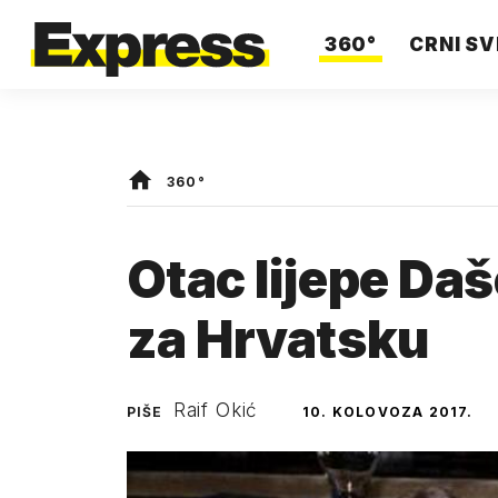
360°
CRNI SV
360°
Otac lijepe Daš
za Hrvatsku
Raif Okić
PIŠE
10. KOLOVOZA 2017.