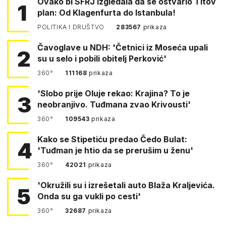
Ovako bi SFRJ izgledala da se ostvario Titov
1
plan: Od Klagenfurta do Istanbula!
POLITIKA I DRUŠTVO
283567
prikaza
Čavoglave u NDH: 'Četnici iz Moseća upali
2
su u selo i pobili obitelj Perković'
360°
111168
prikaza
'Slobo prije Oluje rekao: Krajina? To je
3
neobranjivo. Tuđmana zvao Krivousti'
360°
109543
prikaza
Kako se Stipetiću predao Čedo Bulat:
4
'Tuđman je htio da se prerušim u ženu'
360°
42021
prikaza
'Okružili su i izrešetali auto Blaža Kraljevića.
5
Onda su ga vukli po cesti'
360°
32687
prikaza