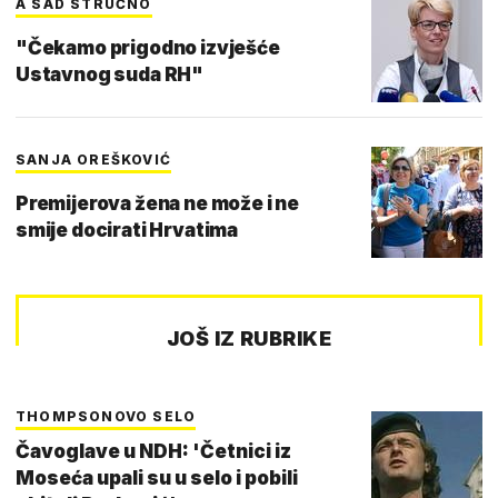
A SAD STRUČNO
"Čekamo prigodno izvješće
Ustavnog suda RH"
SANJA OREŠKOVIĆ
Premijerova žena ne može i ne
smije docirati Hrvatima
JOŠ IZ RUBRIKE
THOMPSONOVO SELO
Čavoglave u NDH: 'Četnici iz
Moseća upali su u selo i pobili