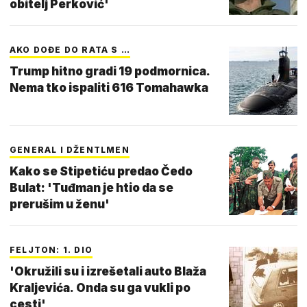
obitelj Perković'
AKO DOĐE DO RATA S …
Trump hitno gradi 19 podmornica.
Nema tko ispaliti 616 Tomahawka
GENERAL I DŽENTLMEN
Kako se Stipetiću predao Čedo
Bulat: 'Tuđman je htio da se
prerušim u ženu'
FELJTON: 1. DIO
'Okružili su i izrešetali auto Blaža
Kraljevića. Onda su ga vukli po
cesti'