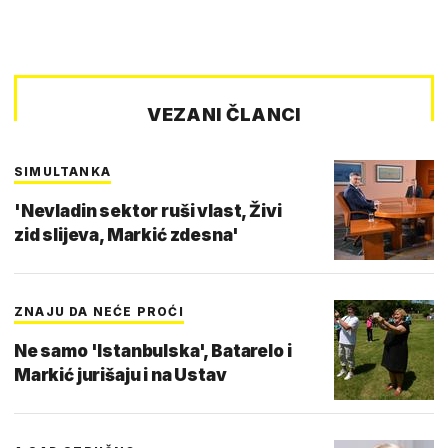
VEZANI ČLANCI
SIMULTANKA
'Nevladin sektor ruši vlast, Živi
zid slijeva, Markić zdesna'
ZNAJU DA NEĆE PROĆI
Ne samo 'Istanbulska', Batarelo i
Markić jurišaju i na Ustav