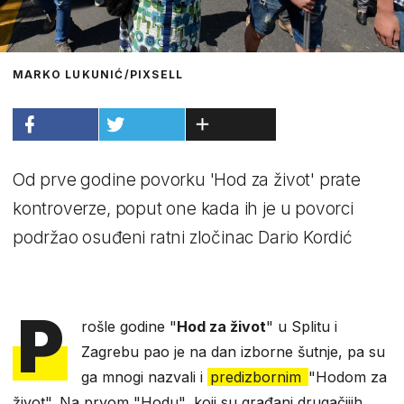
MARKO LUKUNIĆ/PIXSELL
Od prve godine povorku 'Hod za život' prate
kontroverze, poput one kada ih je u povorci
podržao osuđeni ratni zločinac Dario Kordić
P
rošle godine "
Hod za život
" u Splitu i
Zagrebu pao je na dan izborne šutnje, pa su
ga mnogi nazvali i
predizbornim
"Hodom za
život". Na prvom "Hodu", koji su građani drugačijih