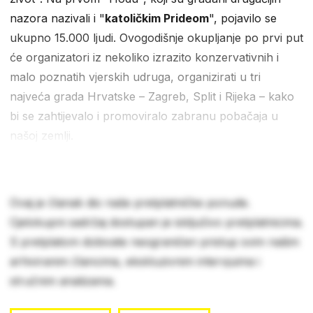
nazora nazivali i "
katoličkim Prideom
", pojavilo se
ukupno 15.000 ljudi. Ovogodišnje okupljanje po prvi put
će organizatori iz nekoliko izrazito konzervativnih i
malo poznatih vjerskih udruga, organizirati u tri
najveća grada Hrvatske – Zagreb, Split i Rijeka – kako
bi se zahtijevalo i promoviralo zabranu pobačaja u
našoj zemlji.
Ovaj je članak dio naše pretplatničke ponude.
Cjelokupni sadržaj dostupan je isključivo pretplatnicima.
S pretplatom dobivate neograničen pristup svim našim
arhiviranim člancima, ekskluzivnim intervjuima i
stručnim analizama.