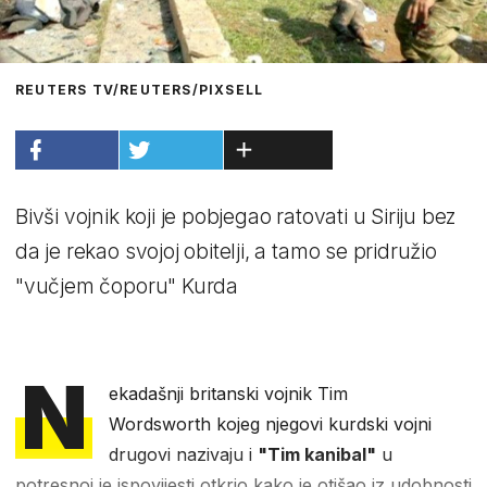
REUTERS TV/REUTERS/PIXSELL
Bivši vojnik koji je pobjegao ratovati u Siriju bez
da je rekao svojoj obitelji, a tamo se pridružio
"vučjem čoporu" Kurda
N
ekadašnji britanski vojnik Tim
Wordsworth kojeg njegovi kurdski vojni
drugovi nazivaju i
"Tim kanibal"
u
potresnoj je ispovijesti otkrio kako je otišao iz udobnosti