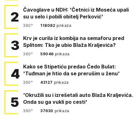
Čavoglave u NDH: 'Četnici iz Moseća upali
2
su u selo i pobili obitelj Perković'
360°
118082
prikaza
Krv je curila iz kombija na semaforu pred
3
Splitom: Tko je ubio Blaža Kraljevića?
360°
59046
prikaza
Kako se Stipetiću predao Čedo Bulat:
4
'Tuđman je htio da se prerušim u ženu'
360°
43127
prikaza
'Okružili su i izrešetali auto Blaža Kraljevića.
5
Onda su ga vukli po cesti'
360°
37630
prikaza