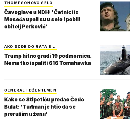
THOMPSONOVO SELO
Čavoglave u NDH: 'Četnici iz
Moseća upali su u selo i pobili
obitelj Perković'
AKO DOĐE DO RATA S …
Trump hitno gradi 19 podmornica.
Nema tko ispaliti 616 Tomahawka
GENERAL I DŽENTLMEN
Kako se Stipetiću predao Čedo
Bulat: 'Tuđman je htio da se
prerušim u ženu'