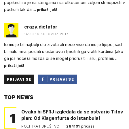
popiknul se je na stengama i sa otkocenom zoljom strmopizdil v
podrum tak da
... prikaži još!
crazy.dictator
14:33 16.KOLOVOZ 2017.
to mu je bil najbolji dio zivota ali nece vise da mu je lijepo, sad
bi malo mira. poslati u ustanovu i lijeciti ili ga vratiti kurdima (ako
ga jos hoce)a mozda bi se mogel pridruziti i isilu, profil mu
...
prikaži još!
PRIJAVI SE
PRIJAVI SE
PUTEM
TOP NEWS
FACEBOOKA
Ovako bi SFRJ izgledala da se ostvario Titov
1
plan: Od Klagenfurta do Istanbula!
POLITIKA I DRUŠTVO
284191
prikaza