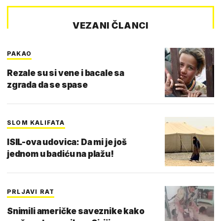
VEZANI ČLANCI
PAKAO
Rezale su si vene i bacale sa
zgrada da se spase
SLOM KALIFATA
ISIL-ova udovica: Da mi je još
jednom u badiću na plažu!
PRLJAVI RAT
Snimili američke saveznike kako