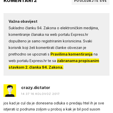
KOMENTARI 2
POGLEDAJTE SVE
Važna obavijest
Sukladno članku 94. Zakona o elektroničkim medijima,
komentiranje članaka na web portalu Express.hr
dopušteno je samo registriranim korisnicima. Svaki
korisnik koji želi komentirati članke obvezan je
prethodno se upoznati s
Pravilima komentiranja
na
web portalu Express.hr te sa
zabranama propisanim
stavkom 2. članka 94. Zakona.
crazy.dictator
14:37 16.KOLOVOZ 2017.
jos kad je cul da je donesena odluka o predaju htel ih je sve
istjerati iz podruma zoljom u proboj a kak je bil pod susom