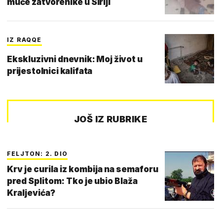
muče zatvorenike u Siriji
IZ RAQQE
Ekskluzivni dnevnik: Moj život u
prijestolnici kalifata
JOŠ IZ RUBRIKE
FELJTON: 2. DIO
Krv je curila iz kombija na semaforu
pred Splitom: Tko je ubio Blaža
Kraljevića?