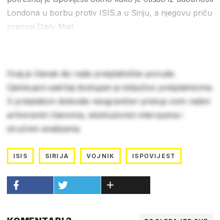
Londona u borbu protiv ISIS.a u Siriju, a njegovu priču
prenosi Daily Mail.
Ovaj je članak dio naše pretplatničke ponude.
Cjelokupni sadržaj dostupan je isključivo pretplatnicima.
S pretplatom dobivate neograničen pristup svim našim
arhiviranim člancima, ekskluzivnim intervjuima i
stručnim analizama.
ISIS
SIRIJA
VOJNIK
ISPOVIJEST