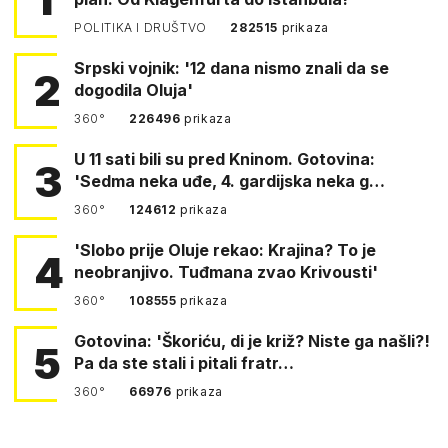
POLITIKA I DRUŠTVO
282515
prikaza
Srpski vojnik: '12 dana nismo znali da se
2
dogodila Oluja'
360°
226496
prikaza
U 11 sati bili su pred Kninom. Gotovina:
3
'Sedma neka uđe, 4. gardijska neka g…
360°
124612
prikaza
'Slobo prije Oluje rekao: Krajina? To je
4
neobranjivo. Tuđmana zvao Krivousti'
360°
108555
prikaza
Gotovina: 'Škoriću, di je križ? Niste ga našli?!
5
Pa da ste stali i pitali fratr…
360°
66976
prikaza