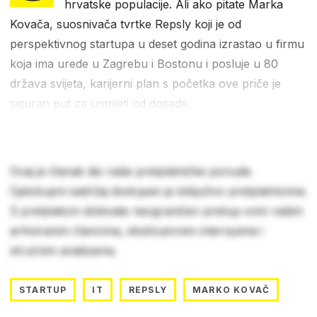
hrvatske populacije. Ali ako pitate Marka
Kovača, suosnivača tvrtke Repsly koji je od
perspektivnog startupa u deset godina izrastao u firmu
koja ima urede u Zagrebu i Bostonu i posluje u 80
država svijeta, karijerni plan s početka ove priče je
siguran put za umrijeti od dosade.
Ovaj je članak dio naše pretplatničke ponude.
Cjelokupni sadržaj dostupan je isključivo pretplatnicima.
S pretplatom dobivate neograničen pristup svim našim
arhiviranim člancima, ekskluzivnim intervjuima i
stručnim analizama.
STARTUP
IT
REPSLY
MARKO KOVAČ