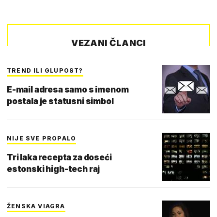
VEZANI ČLANCI
TREND ILI GLUPOST?
E-mail adresa samo s imenom
postala je statusni simbol
NIJE SVE PROPALO
Tri laka recepta za doseći
estonski high-tech raj
ŽENSKA VIAGRA