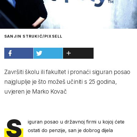
SANJIN STRUKIĆ/PIXSELL
Završiti školu ili fakultet i pronaći siguran posao
najgluplje je što možeš učiniti s 25 godina,
uvjeren je Marko Kovač
S
iguran posao u državnoj firmi u kojoj ćete
ostati do penzije, san je dobrog dijela