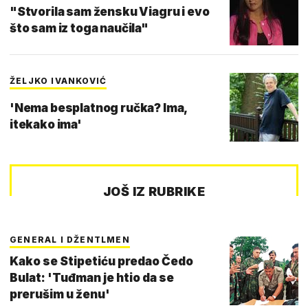
"Stvorila sam žensku Viagru i evo
što sam iz toga naučila"
ŽELJKO IVANKOVIĆ
'Nema besplatnog ručka? Ima,
itekako ima'
JOŠ IZ RUBRIKE
GENERAL I DŽENTLMEN
Kako se Stipetiću predao Čedo
Bulat: 'Tuđman je htio da se
prerušim u ženu'