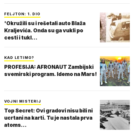
FELJTON: 1. DIO
'Okružili su i rešetali auto Blaža
Kraljevića. Onda su ga vukli po
cesti i tukl…
KAD LETIMO?
PROFESIJA: AFRONAUT Zambijski
svemirski program. Idemo na Mars!
VOJNI MISTERIJ
Top Secret: Ovi gradovi nisu bili ni
ucrtani na karti. Tu je nastala prva
atoms…