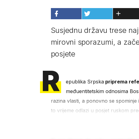
Susjednu državu trese naj
mirovni sporazumi, a zač
posjete
R
epublika Srpska
priprema ref
međuentitetskim odnosima Bosn
razina vlasti, a ponovno se spominje 
to vrijeme odlazi u posjet ruskom pre