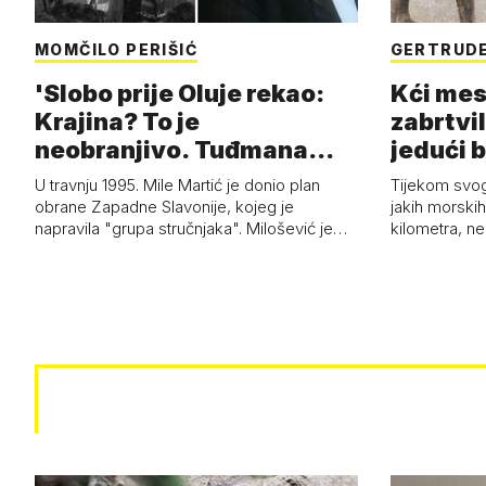
MOMČILO PERIŠIĆ
GERTRUDE
'Slobo prije Oluje rekao:
Kći mes
Krajina? To je
zabrtvil
neobranjivo. Tuđmana
jedući 
zvao Krivousti'
U travnju 1995. Mile Martić je donio plan
Tijekom svo
obrane Zapadne Slavonije, kojeg je
jakih morskih 
napravila "grupa stručnjaka". Milošević je…
kilometra, n