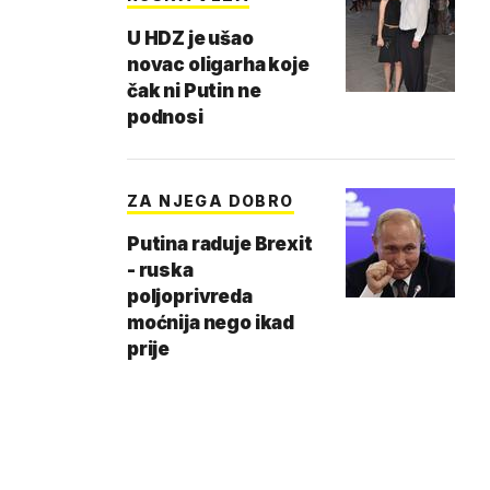
U HDZ je ušao
novac oligarha koje
čak ni Putin ne
podnosi
ZA NJEGA DOBRO
Putina raduje Brexit
- ruska
poljoprivreda
moćnija nego ikad
prije