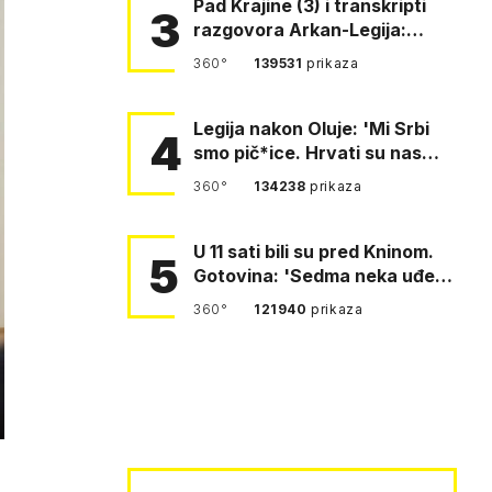
Pad Krajine (3) i transkripti
3
razgovora Arkan-Legija:
'Čujem, prelazite ustašam…
360°
139531
prikaza
Legija nakon Oluje: 'Mi Srbi
4
smo pič*ice. Hrvati su nas
pomeli!'
360°
134238
prikaza
U 11 sati bili su pred Kninom.
5
Gotovina: 'Sedma neka uđe,
4. gardijska neka g…
360°
121940
prikaza