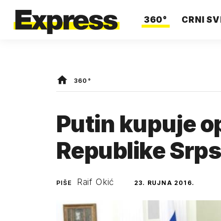
360°
CRNI SV
360°
Putin kupuje op
Republike Srp
Raif Okić
PIŠE
23. RUJNA 2016.