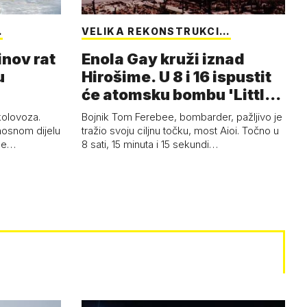
…
VELIKA REKONSTRUKCI…
inov rat
Enola Gay kruži iznad
u
Hirošime. U 8 i 16 ispustit
će atomsku bombu 'Little
Boy'
 kolovoza.
Bojnik Tom Ferebee, bombarder, pažljivo je
nosnom dijelu
tražio svoju ciljnu točku, most Aioi. Točno u
žne…
8 sati, 15 minuta i 15 sekundi…