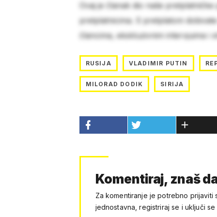
Ovaj je članak dio naše pretplatničke
pretplatnicima. S pretplatom dobivat
člancima, ekskluzivnim intervjuima i 
RUSIJA
VLADIMIR PUTIN
RE
MILORAD DODIK
SIRIJA
Komentiraj, znaš da
Za komentiranje je potrebno prijaviti 
jednostavna, registriraj se i uključi se