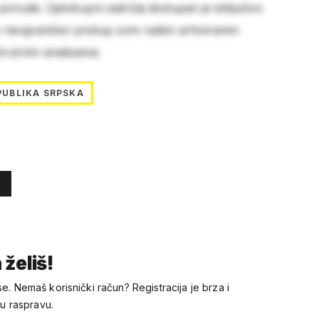
 ponude. Cjelokupni sadržaj dostupan je isključivo
e neograničen pristup svim našim arhiviranim
stručnim analizama.
PUBLIKA SRPSKA
 želiš!
se. Nemaš korisnički račun? Registracija je brza i
 u raspravu.