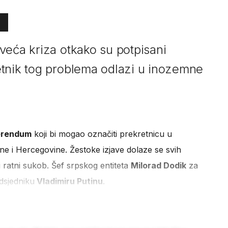
veća kriza otkako su potpisani
etnik tog problema odlazi u inozemne
erendum
koji bi mogao označiti prekretnicu u
e i Hercegovine. Žestoke izjave dolaze se svih
i ratni sukob. Šef srpskog entiteta
Milorad Dodik
za
dsjedniku
Vladimiru Putinu
.