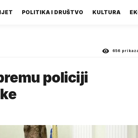
IJET
POLITIKA I DRUŠTVO
KULTURA
EK
656
prikaz
remu policiji
ske