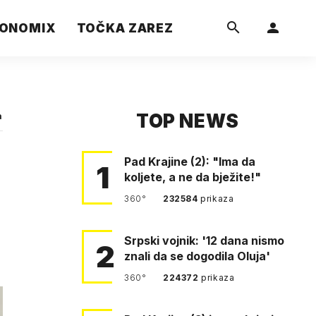
ONOMIX
TOČKA ZAREZ
TOP NEWS
a
Pad Krajine (2): "Ima da
1
koljete, a ne da bježite!"
360°
232584
prikaza
Srpski vojnik: '12 dana nismo
2
znali da se dogodila Oluja'
360°
224372
prikaza