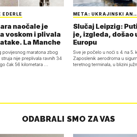
 EDERLE
META: UKRAJINSKI AN
ara naočale je
Slučaj Leipzig: Put
a voskom i plivala
je, izgleda, došao 
batake. La Manche
Europu
g povijesnog maratona zbog
Sve je počelo u noći s 4. na 5.
struja nije preplivala ravnih 34
Zaposlenik aerodroma u sigur
ego čak 56 kilometara …
teretnog terminala, u blizini ju