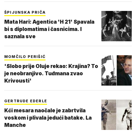
ŠPIJUNSKA PRIČA
Mata Hari: Agentica 'H 21' Spavala
bi s diplomatima i časnicima. I
saznala sve
MOMČILO PERIŠIĆ
'Slobo prije Oluje rekao: Krajina? To
je neobranjivo. Tuđmana zvao
Krivousti'
GERTRUDE EDERLE
Kći mesara naočale je zabrtvila
voskom i plivala jedući batake. La
Manche