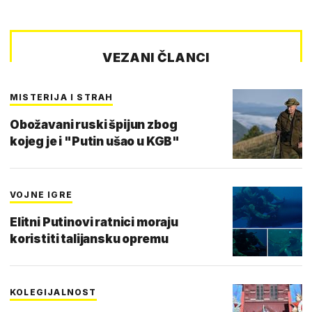
VEZANI ČLANCI
MISTERIJA I STRAH
Obožavani ruski špijun zbog
kojeg je i "Putin ušao u KGB"
VOJNE IGRE
Elitni Putinovi ratnici moraju
koristiti talijansku opremu
KOLEGIJALNOST