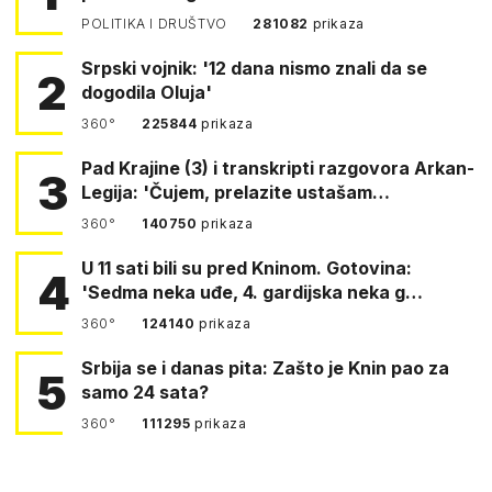
POLITIKA I DRUŠTVO
281082
prikaza
Srpski vojnik: '12 dana nismo znali da se
2
dogodila Oluja'
360°
225844
prikaza
Pad Krajine (3) i transkripti razgovora Arkan-
3
Legija: 'Čujem, prelazite ustašam…
360°
140750
prikaza
U 11 sati bili su pred Kninom. Gotovina:
4
'Sedma neka uđe, 4. gardijska neka g…
360°
124140
prikaza
Srbija se i danas pita: Zašto je Knin pao za
5
samo 24 sata?
360°
111295
prikaza