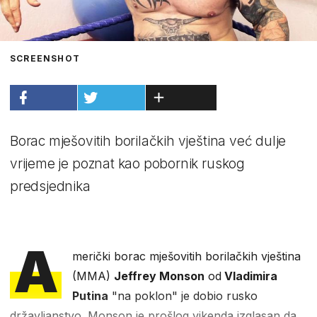
SCREENSHOT
Borac mješovitih borilačkih vještina već dulje
vrijeme je poznat kao pobornik ruskog
predsjednika
A
merički borac mješovitih borilačkih vještina
(MMA)
Jeffrey Monson
od
Vladimira
Putina
"na poklon" je dobio rusko
državljanstvo. Monson je prošlog vikenda izglasan da