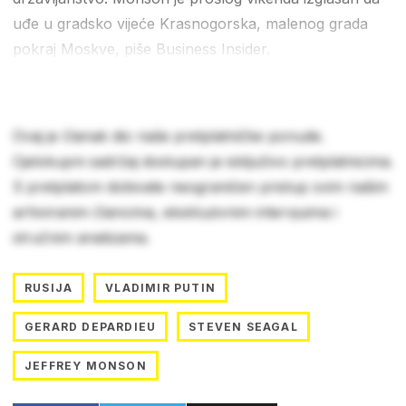
uđe u gradsko vijeće Krasnogorska, malenog grada
pokraj Moskve, piše Business Insider.
Ovaj je članak dio naše pretplatničke ponude.
Cjelokupni sadržaj dostupan je isključivo pretplatnicima.
S pretplatom dobivate neograničen pristup svim našim
arhiviranim člancima, ekskluzivnim intervjuima i
stručnim analizama.
RUSIJA
VLADIMIR PUTIN
GERARD DEPARDIEU
STEVEN SEAGAL
JEFFREY MONSON