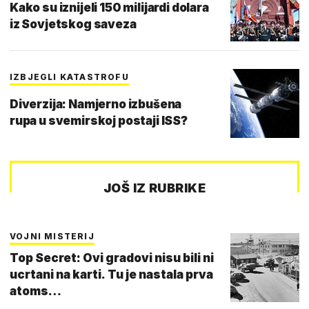
Kako su iznijeli 150 milijardi dolara
iz Sovjetskog saveza
IZBJEGLI KATASTROFU
Diverzija: Namjerno izbušena
rupa u svemirskoj postaji ISS?
JOŠ IZ RUBRIKE
VOJNI MISTERIJ
Top Secret: Ovi gradovi nisu bili ni
ucrtani na karti. Tu je nastala prva
atoms…