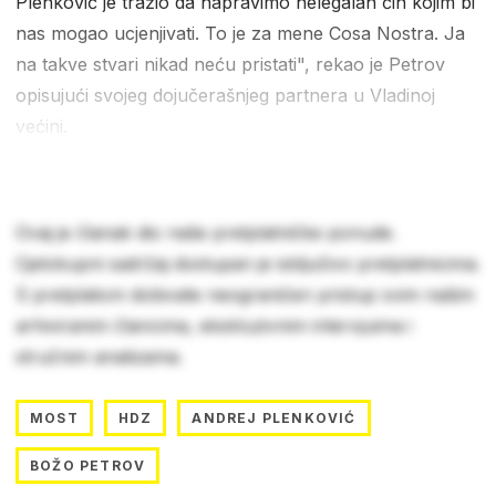
Plenković je tražio da napravimo nelegalan čin kojim bi
nas mogao ucjenjivati. To je za mene Cosa Nostra. Ja
na takve stvari nikad neću pristati", rekao je Petrov
opisujući svojeg dojučerašnjeg partnera u Vladinoj
većini.
Ovaj je članak dio naše pretplatničke ponude.
Cjelokupni sadržaj dostupan je isključivo pretplatnicima.
S pretplatom dobivate neograničen pristup svim našim
arhiviranim člancima, ekskluzivnim intervjuima i
stručnim analizama.
MOST
HDZ
ANDREJ PLENKOVIĆ
BOŽO PETROV