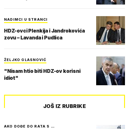
NADIMCI U STRANCI
HDZ-ovci Plenkija i Jandrokovića
zovu – Lavanda i Pudlica
ŽELJKO GLASNOVIĆ
"Nisam htio biti HDZ-ov korisni
idiot"
JOŠ IZ RUBRIKE
AKO DOĐE DO RATA S …