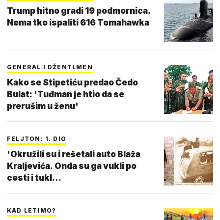
Trump hitno gradi 19 podmornica.
Nema tko ispaliti 616 Tomahawka
GENERAL I DŽENTLMEN
Kako se Stipetiću predao Čedo
Bulat: 'Tuđman je htio da se
prerušim u ženu'
FELJTON: 1. DIO
'Okružili su i rešetali auto Blaža
Kraljevića. Onda su ga vukli po
cesti i tukl…
KAD LETIMO?