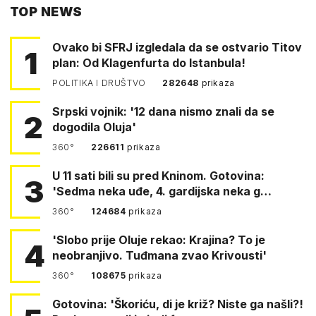
TOP NEWS
FACEBOOKA
Ovako bi SFRJ izgledala da se ostvario Titov
1
plan: Od Klagenfurta do Istanbula!
POLITIKA I DRUŠTVO
282648
prikaza
Srpski vojnik: '12 dana nismo znali da se
2
dogodila Oluja'
360°
226611
prikaza
U 11 sati bili su pred Kninom. Gotovina:
3
'Sedma neka uđe, 4. gardijska neka g…
360°
124684
prikaza
'Slobo prije Oluje rekao: Krajina? To je
4
neobranjivo. Tuđmana zvao Krivousti'
360°
108675
prikaza
Gotovina: 'Škoriću, di je križ? Niste ga našli?!