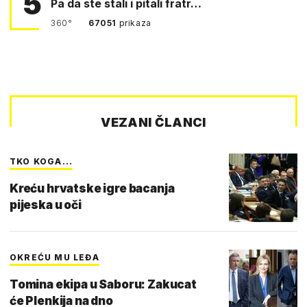
5
Pa da ste stali i pitali fratr…
360°
67051
prikaza
VEZANI ČLANCI
TKO KOGA...
Kreću hrvatske igre bacanja
pijeska u oči
OKREĆU MU LEĐA
Tomina ekipa u Saboru: Zakucat
će Plenkija na dno