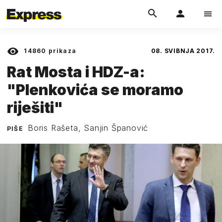
14860
prikaza
08. SVIBNJA 2017.
Rat Mosta i HDZ-a:
"Plenkovića se moramo
riješiti"
Boris Rašeta, Sanjin Španović
PIŠE