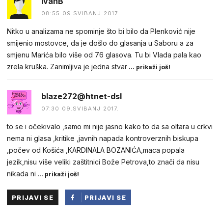
IvanB
08:55 09.SVIBANJ 2017.
Nitko u analizama ne spominje što bi bilo da Plenković nije
smijenio mostovce, da je došlo do glasanja u Saboru a za
smjenu Marića bilo više od 76 glasova. Tu bi Vlada pala kao
zrela kruška. Zanimljiva je jedna stvar
... prikaži još!
blaze272@htnet-dsl
07:30 09.SVIBANJ 2017.
to se i očekivalo ,samo mi nije jasno kako to da sa oltara u crkvi
nema ni glasa ,kritike ,javnih napada kontroverznih biskupa
,počev od Košića ,KARDINALA BOZANIĆA,maca popala
jezik,nisu više veliki zaštitnici Bože Petrova,to znači da nisu
nikada ni
... prikaži još!
PRIJAVI SE
PRIJAVI SE
PUTEM