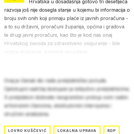
Hrvatska u dosadašnja gotovo tri desetljeća
razvoja još nije dosegla stanje u kojemu bi informacija o
broju svih onih koji primaju plaće iz javnih proračuna -
a to su državni, proračuni županija, općina i gradova
te drugi javni proračuni, kao što je kod nas onaj
Hrvatskog zavoda za zdravstveno osiguranje - bile
uopće dostupne, a kamoli pouzdane.
Ovaj je članak dio naše pretplatničke ponude.
Cjelokupni sadržaj dostupan je isključivo pretplatnicima.
S pretplatom dobivate neograničen pristup svim našim
arhiviranim člancima, ekskluzivnim intervjuima i
stručnim analizama.
LOVRO KUŠČEVIĆ
LOKALNA UPRAVA
BDP