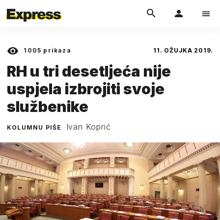
1005
prikaza
11. OŽUJKA 2019.
RH u tri desetljeća nije
uspjela izbrojiti svoje
službenike
Ivan Koprić
KOLUMNU PIŠE