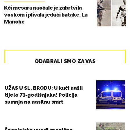
Kći mesara naočale je zabrtvila
voskom i plivala jedući batake. La
Manche