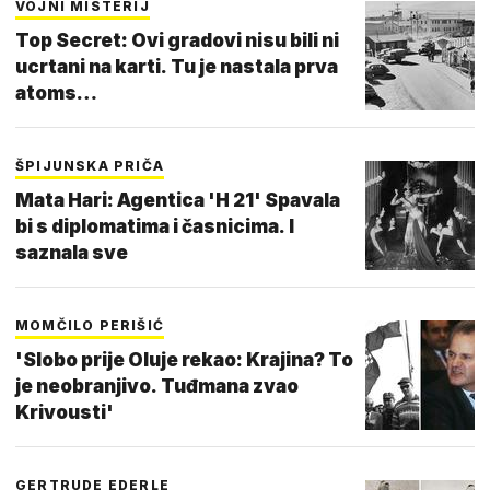
VOJNI MISTERIJ
Top Secret: Ovi gradovi nisu bili ni
ucrtani na karti. Tu je nastala prva
atoms…
ŠPIJUNSKA PRIČA
Mata Hari: Agentica 'H 21' Spavala
bi s diplomatima i časnicima. I
saznala sve
MOMČILO PERIŠIĆ
'Slobo prije Oluje rekao: Krajina? To
je neobranjivo. Tuđmana zvao
Krivousti'
GERTRUDE EDERLE