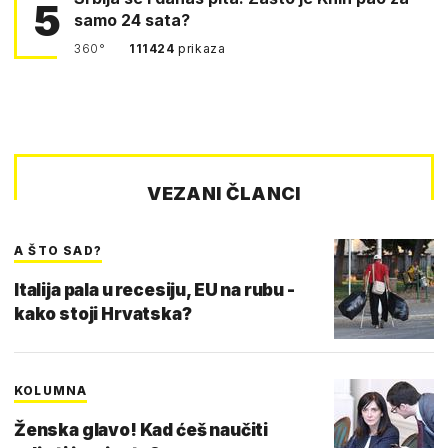
5
samo 24 sata?
360°
111424
prikaza
VEZANI ČLANCI
A ŠTO SAD?
Italija pala u recesiju, EU na rubu -
kako stoji Hrvatska?
KOLUMNA
Ženska glavo! Kad ćeš naučiti