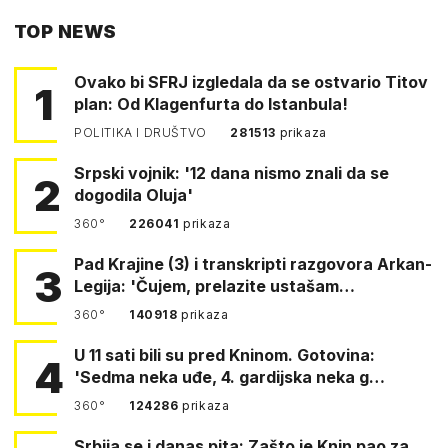
PUTEM
TOP NEWS
FACEBOOKA
Ovako bi SFRJ izgledala da se ostvario Titov
1
plan: Od Klagenfurta do Istanbula!
POLITIKA I DRUŠTVO
281513
prikaza
Srpski vojnik: '12 dana nismo znali da se
2
dogodila Oluja'
360°
226041
prikaza
Pad Krajine (3) i transkripti razgovora Arkan-
3
Legija: 'Čujem, prelazite ustašam…
360°
140918
prikaza
U 11 sati bili su pred Kninom. Gotovina:
4
'Sedma neka uđe, 4. gardijska neka g…
360°
124286
prikaza
Srbija se i danas pita: Zašto je Knin pao za