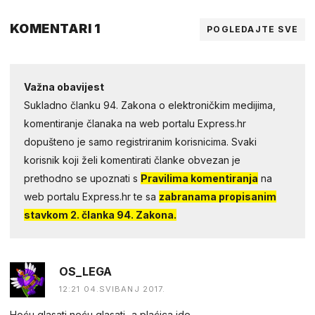
KOMENTARI 1
POGLEDAJTE SVE
Važna obavijest
Sukladno članku 94. Zakona o elektroničkim medijima,
komentiranje članaka na web portalu Express.hr
dopušteno je samo registriranim korisnicima. Svaki
korisnik koji želi komentirati članke obvezan je
prethodno se upoznati s
Pravilima komentiranja
na
web portalu Express.hr te sa
zabranama propisanim
stavkom 2. članka 94. Zakona.
OS_LEGA
12:21 04.SVIBANJ 2017.
Hoću glasati,neću glasati...a plaćica ide.