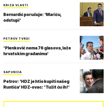
KRIZA VLASTI
Bernardić poručuje: 'Mariću,
odstupi'
PETROV TVRDI
'Plenković nema 76 glasova, laže
hrvatskim građanima'
SAPUNICA
Petrov: 'HDZ je htio kupiti našeg
Runtića' HDZ-ovac: 'Tužit ću ih!'