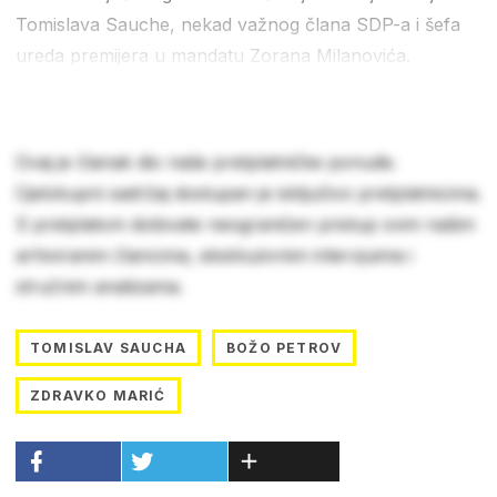
Tomislava Sauche, nekad važnog člana SDP-a i šefa
ureda premijera u mandatu Zorana Milanovića.
Ovaj je članak dio naše pretplatničke ponude.
Cjelokupni sadržaj dostupan je isključivo pretplatnicima.
S pretplatom dobivate neograničen pristup svim našim
arhiviranim člancima, ekskluzivnim intervjuima i
stručnim analizama.
TOMISLAV SAUCHA
BOŽO PETROV
ZDRAVKO MARIĆ