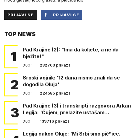
PRIJAVI SE
PRIJAVI SE
PUTEM
TOP NEWS
FACEBOOKA
Pad Krajine (2): "Ima da koljete, a ne da
1
bježite!"
360°
232763
prikaza
Srpski vojnik: '12 dana nismo znali da se
2
dogodila Oluja'
360°
224585
prikaza
Pad Krajine (3) i transkripti razgovora Arkan-
3
Legija: 'Čujem, prelazite ustašam…
360°
139716
prikaza
Legija nakon Oluje: 'Mi Srbi smo pič*ice.