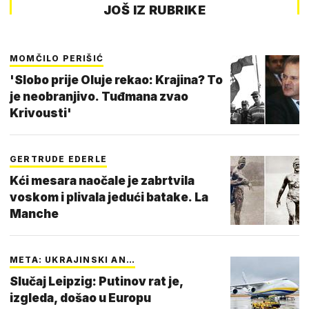
JOŠ IZ RUBRIKE
MOMČILO PERIŠIĆ
'Slobo prije Oluje rekao: Krajina? To
je neobranjivo. Tuđmana zvao
Krivousti'
GERTRUDE EDERLE
Kći mesara naočale je zabrtvila
voskom i plivala jedući batake. La
Manche
META: UKRAJINSKI AN…
Slučaj Leipzig: Putinov rat je,
izgleda, došao u Europu