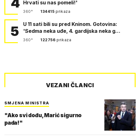
4
Hrvati su nas pomeli!'
360°
134415
prikaza
U 11 sati bili su pred Kninom. Gotovina:
5
'Sedma neka uđe, 4. gardijska neka g…
360°
122756
prikaza
VEZANI ČLANCI
SMJENA MINISTRA
"Ako svi dođu, Marić sigurno
pada!"