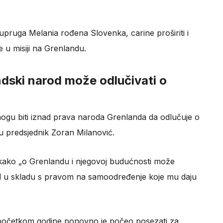
supruga Melania rođena Slovenka, carine proširiti i
 u misiji na Grenlandu.
dski narod može odlučivati o
ogu biti iznad prava naroda Grenlanda da odlučuje o
u predsjednik Zoran Milanović.
 kako „o Grenlandu i njegovoj budućnosti može
rod u skladu s pravom na samoodređenje koje mu daju
početkom godine ponovno je počeo posezati za