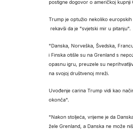
postigne dogovor o američkoj kupnji
Trump je optužio nekoliko europskih 
rekavši da je "svjetski mir u pitanju".
"Danska, Norveška, Švedska, Francu
i Finska otišle su na Grenland s nepo
opasnu igru, preuzele su neprihvatljiv
na svojoj društvenoj mreži.
Uvođenje carina Trump vidi kao način
okonča".
"Nakon stoljeća, vrijeme je da Danska v
žele Grenland, a Danska ne može ništa