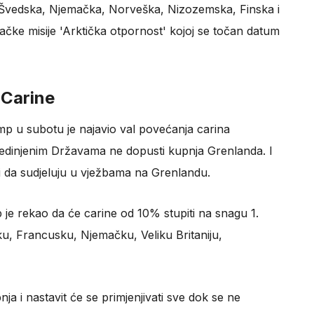
 Švedska, Njemačka, Norveška, Nizozemska, Finska i
đačke misije 'Arktička otpornost' kojoj se točan datum
 Carine
p u subotu je najavio val povećanja carina
edinjenim Državama ne dopusti kupnja Grenlanda. I
i da sudjeluju u vježbama na Grenlandu.
je rekao da će carine od 10% stupiti na snagu 1.
u, Francusku, Njemačku, Veliku Britaniju,
ja i nastavit će se primjenjivati ​​sve dok se ne