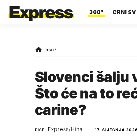
360°
CRNI SV
360°
Slovenci šalju 
Što će na to reć
carine?
Express/Hina
PIŠE
17. SIJEČNJA 2026