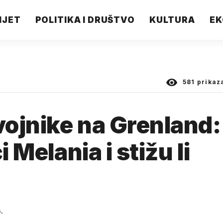
IJET
POLITIKA I DRUŠTVO
KULTURA
EK
581
prikaz
vojnike na Grenland:
i Melania i stižu li
.