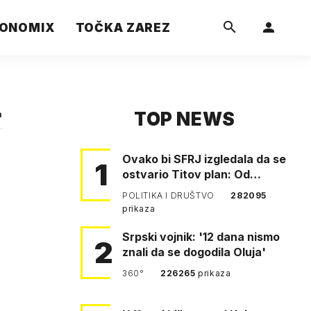
ONOMIX
TOČKA ZAREZ
TOP NEWS
a
Ovako bi SFRJ izgledala da se
1
ostvario Titov plan: Od
Klagenfurta do Istanbula!
POLITIKA I DRUŠTVO
282095
prikaza
Srpski vojnik: '12 dana nismo
2
znali da se dogodila Oluja'
360°
226265
prikaza