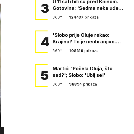
U 11 sati bili su pred Kninom.
3
Gotovina: 'Sedma neka uđe,
4. gardijska neka g…
360°
124437
prikaza
'Slobo prije Oluje rekao:
4
Krajina? To je neobranjivo.
Tuđmana zvao Krivousti'
360°
108319
prikaza
Martić: 'Počela Oluja, što
5
sad?'; Slobo: 'Ubij se!'
360°
98894
prikaza