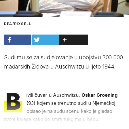
DPA/PIXSELL
Sudi mu se za sudjelovanje u ubojstvu 300.000
mađarskih Židova u Auschwitzu u ljeto 1944.
B
ivši čuvar u Auschwitzu,
Oskar Groening
(93) kojem se trenutno sudi u Njemačkoj
opisao je na sudu scenu kako je gledao
svoje kolege kako do smrti tuku malu bebu.