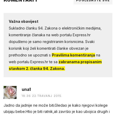
POGLEDAJTE SVE
Važna obavijest
Sukladno članku 94. Zakona o elektroničkim medijima,
komentiranje članaka na web portalu Express.hr
dopušteno je samo registriranim korisnicima. Svaki
korisnik koji želi komentirati članke obvezan je
prethodno se upoznati s
Pravilima komentiranja
na
web portalu Express.hr te sa
zabranama propisanim
stavkom 2. članka 94. Zakona.
una1
18:36 22.TRAVANJ 2015.
Jadno da jadnije ne može biti.Gledao je kako njegovi kolege
ubijaju bebe.Htio je biti ratnik,ali završio je kao ubojica drugih i