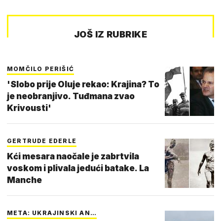
JOŠ IZ RUBRIKE
MOMČILO PERIŠIĆ
'Slobo prije Oluje rekao: Krajina? To
je neobranjivo. Tuđmana zvao
Krivousti'
GERTRUDE EDERLE
Kći mesara naočale je zabrtvila
voskom i plivala jedući batake. La
Manche
META: UKRAJINSKI AN…