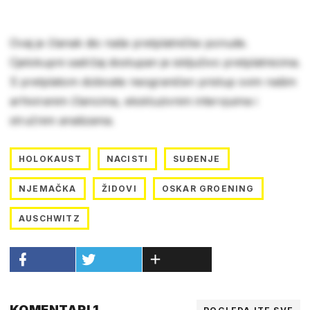
Ovaj je članak dio naše pretplatničke ponude.
Cjelokupni sadržaj dostupan je isključivo pretplatnicima.
S pretplatom dobivate neograničen pristup svim našim
arhiviranim člancima, ekskluzivnim intervjuima i
stručnim analizama.
HOLOKAUST
NACISTI
SUĐENJE
NJEMAČKA
ŽIDOVI
OSKAR GROENING
AUSCHWITZ
KOMENTARI 1