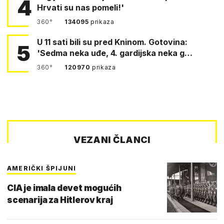
4
Hrvati su nas pomeli!'
360°
134095
prikaza
U 11 sati bili su pred Kninom. Gotovina:
5
'Sedma neka uđe, 4. gardijska neka g…
360°
120970
prikaza
VEZANI ČLANCI
AMERIČKI ŠPIJUNI
CIA je imala devet mogućih
scenarija za Hitlerov kraj