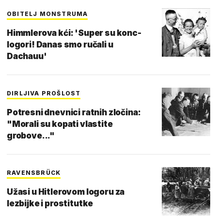
OBITELJ MONSTRUMA
Himmlerova kći: 'Super su konc-
logori! Danas smo ručali u
Dachauu'
DIRLJIVA PROŠLOST
Potresni dnevnici ratnih zločina:
"Morali su kopati vlastite
grobove..."
RAVENSBRÜCK
Užasi u Hitlerovom logoru za
lezbijke i prostitutke