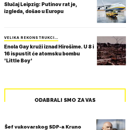
Slučaj Leipzig: Putinov rat je,
izgleda, došao u Europu
VELIKA REKONSTRUKCI…
Enola Gay kruži iznad Hirošime. U 8 i
16 ispustit će atomsku bombu
'Little Boy'