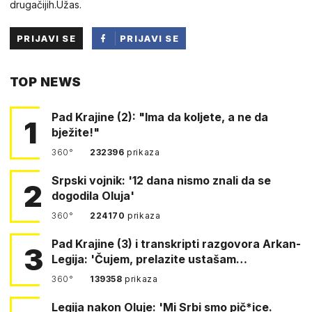
drugačijih.Užas.
PRIJAVI SE
PRIJAVI SE
PUTEM
TOP NEWS
FACEBOOKA
Pad Krajine (2): "Ima da koljete, a ne da
1
bježite!"
360°
232396
prikaza
Srpski vojnik: '12 dana nismo znali da se
2
dogodila Oluja'
360°
224170
prikaza
Pad Krajine (3) i transkripti razgovora Arkan-
3
Legija: 'Čujem, prelazite ustašam…
360°
139358
prikaza
Legija nakon Oluje: 'Mi Srbi smo pič*ice.