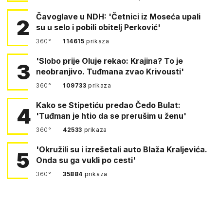
Čavoglave u NDH: 'Četnici iz Moseća upali
2
su u selo i pobili obitelj Perković'
360°
114615
prikaza
'Slobo prije Oluje rekao: Krajina? To je
3
neobranjivo. Tuđmana zvao Krivousti'
360°
109733
prikaza
Kako se Stipetiću predao Čedo Bulat:
4
'Tuđman je htio da se prerušim u ženu'
360°
42533
prikaza
'Okružili su i izrešetali auto Blaža Kraljevića.
5
Onda su ga vukli po cesti'
360°
35884
prikaza