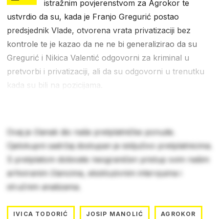
istražnim povjerenstvom za Agrokor te
ustvrdio da su, kada je Franjo Gregurić postao
predsjednik Vlade, otvorena vrata privatizaciji bez
kontrole te je kazao da ne ne bi generalizirao da su
Gregurić i Nikica Valentić odgovorni za kriminal u
pretvorbi i privatizaciji, ali da su odgovorni u trenutku
kada su bili na pozicijama.
Ovaj je članak dio naše pretplatničke ponude.
Cjelokupni sadržaj dostupan je isključivo pretplatnicima.
S pretplatom dobivate neograničen pristup svim našim
arhiviranim člancima, ekskluzivnim intervjuima i
stručnim analizama.
IVICA TODORIĆ
JOSIP MANOLIĆ
AGROKOR