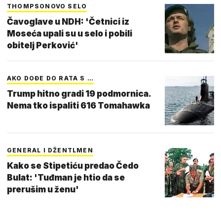
THOMPSONOVO SELO
Čavoglave u NDH: 'Četnici iz
Moseća upali su u selo i pobili
obitelj Perković'
AKO DOĐE DO RATA S …
Trump hitno gradi 19 podmornica.
Nema tko ispaliti 616 Tomahawka
GENERAL I DŽENTLMEN
Kako se Stipetiću predao Čedo
Bulat: 'Tuđman je htio da se
prerušim u ženu'