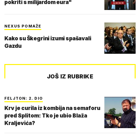
pokriti s milijardom eura"
NEXUS POMAŽE
Kako su Škegrini izumi spašavali
Gazdu
JOŠ IZ RUBRIKE
FELJTON: 2. DIO
Krv je curila iz kombija na semaforu
pred Splitom: Tko je ubio Blaža
Kraljevića?