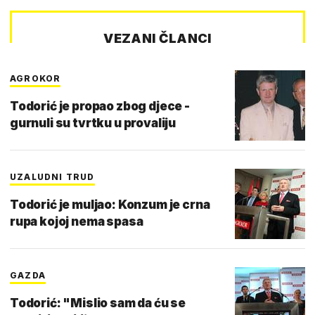
VEZANI ČLANCI
AGROKOR
Todorić je propao zbog djece -
gurnuli su tvrtku u provaliju
UZALUDNI TRUD
Todorić je muljao: Konzum je crna
rupa kojoj nema spasa
GAZDA
Todorić: "Mislio sam da ću se