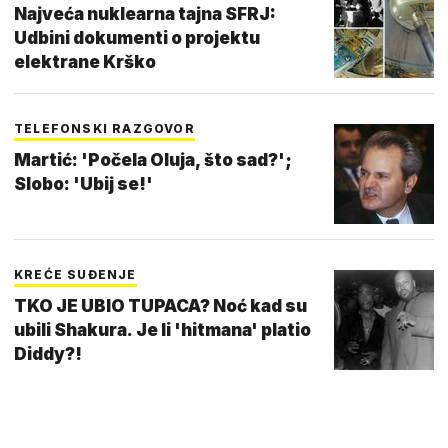
Najveća nuklearna tajna SFRJ:
Udbini dokumenti o projektu
elektrane Krško
TELEFONSKI RAZGOVOR
Martić: 'Počela Oluja, što sad?';
Slobo: 'Ubij se!'
KREĆE SUĐENJE
TKO JE UBIO TUPACA? Noć kad su
ubili Shakura. Je li 'hitmana' platio
Diddy?!