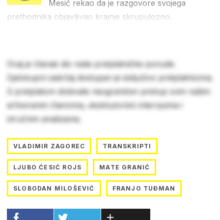
Mesić rekao da je razgovore svojega
prethodnika objavljivao krajnje skrupulozno.
Ovaj je članak dio naše pretplatničke ponude.
Cjelokupni sadržaj dostupan je isključivo pretplatnicima.
S pretplatom dobivate neograničen pristup svim našim
arhiviranim člancima, ekskluzivnim intervjuima i
stručnim analizama.
VLADIMIR ZAGOREC
TRANSKRIPTI
LJUBO ĆESIĆ ROJS
MATE GRANIĆ
SLOBODAN MILOŠEVIĆ
FRANJO TUĐMAN