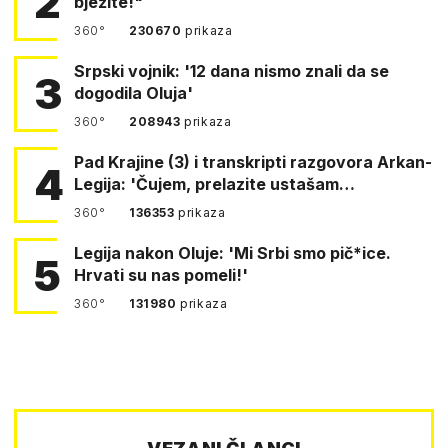
2
bježite!"
360°
230670
prikaza
Srpski vojnik: '12 dana nismo znali da se
3
dogodila Oluja'
360°
208943
prikaza
Pad Krajine (3) i transkripti razgovora Arkan-
4
Legija: 'Čujem, prelazite ustašam…
360°
136353
prikaza
Legija nakon Oluje: 'Mi Srbi smo pič*ice.
5
Hrvati su nas pomeli!'
360°
131980
prikaza