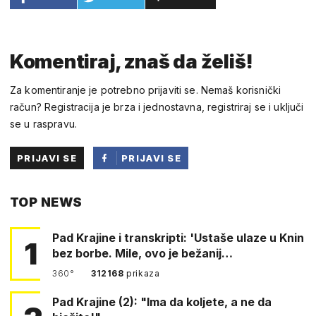
Komentiraj, znaš da želiš!
Za komentiranje je potrebno prijaviti se. Nemaš korisnički
račun? Registracija je brza i jednostavna, registriraj se i uključi
se u raspravu.
PRIJAVI SE
PRIJAVI SE
PUTEM
TOP NEWS
FACEBOOKA
Pad Krajine i transkripti: 'Ustaše ulaze u Knin
1
bez borbe. Mile, ovo je bežanij…
360°
312168
prikaza
Pad Krajine (2): "Ima da koljete, a ne da