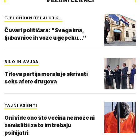
VEZANI ČLANCI
TJELOHRANITELJI OTK…
Čuvari političara: "Svega ima,
ljubavnice ih voze u gepeku..."
BILO IH SVUDA
Titova partija morala je skrivati
seks afere drugova
TAJNI AGENTI
Oni vide ono što većina ne može ni
zamisliti i za to im trebaju
psihijatri