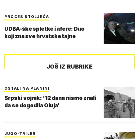
PROCES STOLJEĆA
UDBA-ške spletke i afere: Duo
koji zna sve hrvatske tajne
JOŠ IZ RUBRIKE
OSTALI NA PLANINI
Srpski vojnik: '12 dana nismo znali
da se dogodila Oluja'
JUGO-TRILER