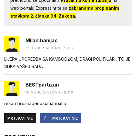
prethodno se upoznati s
Pravilima komentiranja
na
web portalu Express.hr te sa
zabranama propisanim
stavkom 2. članka 94. Zakona.
Milan.banijac
12:06 10.SIJEČANJ 2019.
LIJEPA UPOREDBA SA KAMBODŽOM, DRAGI POLITIČARI, TO JE
SLIKA VAŠEG RADA.
BESTpartizan
10:50 10.SIJEČANJ 2019.
rekao bi sanader u banani smo
PRIJAVI SE
PRIJAVI SE
PUTEM