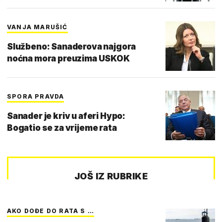
VANJA MARUŠIĆ
Službeno: Sanaderova najgora
noćna mora preuzima USKOK
SPORA PRAVDA
Sanader je kriv u aferi Hypo:
Bogatio se za vrijeme rata
JOŠ IZ RUBRIKE
AKO DOĐE DO RATA S …