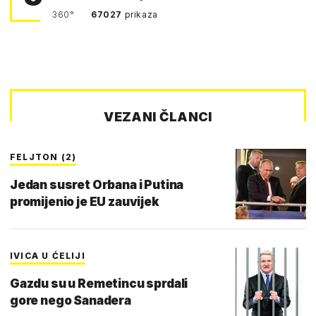
360°
67027
prikaza
VEZANI ČLANCI
FELJTON (2)
Jedan susret Orbana i Putina
promijenio je EU zauvijek
IVICA U ĆELIJI
Gazdu su u Remetincu sprdali
gore nego Sanadera