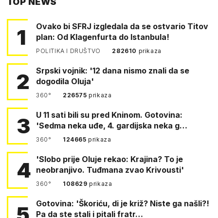
TOP NEWS
FACEBOOKA
Ovako bi SFRJ izgledala da se ostvario Titov
1
plan: Od Klagenfurta do Istanbula!
POLITIKA I DRUŠTVO
282610
prikaza
Srpski vojnik: '12 dana nismo znali da se
2
dogodila Oluja'
360°
226575
prikaza
U 11 sati bili su pred Kninom. Gotovina:
3
'Sedma neka uđe, 4. gardijska neka g…
360°
124665
prikaza
'Slobo prije Oluje rekao: Krajina? To je
4
neobranjivo. Tuđmana zvao Krivousti'
360°
108629
prikaza
Gotovina: 'Škoriću, di je križ? Niste ga našli?!
5
Pa da ste stali i pitali fratr…