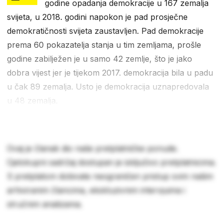
godine opadanja demokracije u 167 zemalja
svijeta, u 2018. godini napokon je pad prosječne
demokratičnosti svijeta zaustavljen. Pad demokracije
prema 60 pokazatelja stanja u tim zemljama, prošle
godine zabilježen je u samo 42 zemlje, što je jako
dobra vijest jer je tijekom 2017. demokracija bila u padu
u čak 89 zemalja. Usto je demokracija uznapredovala
u 48 zemalja.
Ovaj je članak dio naše pretplatničke ponude.
Cjelokupni sadržaj dostupan je isključivo pretplatnicima.
S pretplatom dobivate neograničen pristup svim našim
arhiviranim člancima, ekskluzivnim intervjuima i
stručnim analizama.