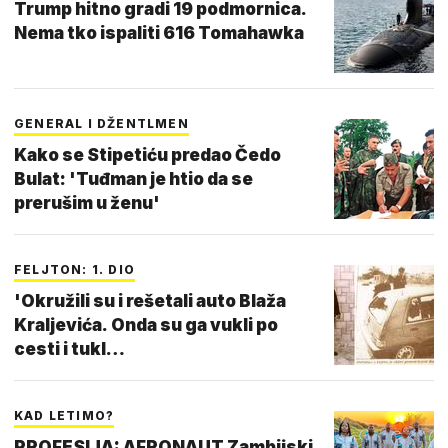
Trump hitno gradi 19 podmornica.
Nema tko ispaliti 616 Tomahawka
GENERAL I DŽENTLMEN
Kako se Stipetiću predao Čedo
Bulat: 'Tuđman je htio da se
prerušim u ženu'
FELJTON: 1. DIO
'Okružili su i rešetali auto Blaža
Kraljevića. Onda su ga vukli po
cesti i tukl…
KAD LETIMO?
PROFESIJA: AFRONAUT Zambijski