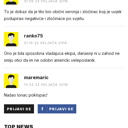
21:59 22.VELJAČA 2018.
To je dokaz da je tito bio obični seronja i zločinac koji je uvjek
podupirao negativce i zločinace po svjetu.
ranko75
21:19 22.VELJAČA 2018.
Ono je bila sposobna vladajuca ekipa, danasnji ni u zahod ne
smiju otici da im ne odobri americki veleposlanik.
maremaric
14:32 22.VELJAČA 2018.
Našao lonac poklopac!
PRIJAVI SE
PRIJAVI SE
PUTEM
TOP NEWS
FACEBOOKA