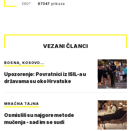
360°
67347
prikaza
VEZANI ČLANCI
BOSNA, KOSOVO...
Upozorenje: Povratnici iz ISIL-a u
državama su oko Hrvatske
MRAČNA TAJNA
Osmislili su najgore metode
mučenja - sad im se sudi