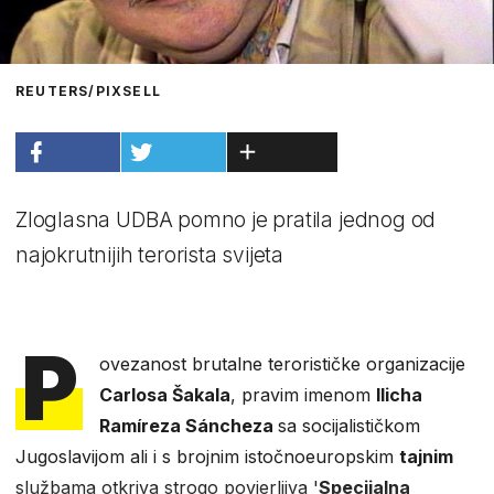
REUTERS/PIXSELL
Zloglasna UDBA pomno je pratila jednog od
najokrutnijih terorista svijeta
P
ovezanost brutalne terorističke organizacije
Carlosa Šakala
, pravim imenom
Ilicha
Ramíreza Sáncheza
sa socijalističkom
Jugoslavijom ali i s brojnim istočnoeuropskim
tajnim
službama otkriva strogo povjerljiva '
Specijalna