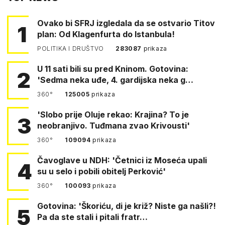
Ovako bi SFRJ izgledala da se ostvario Titov
1
plan: Od Klagenfurta do Istanbula!
POLITIKA I DRUŠTVO
283087
prikaza
U 11 sati bili su pred Kninom. Gotovina:
2
'Sedma neka uđe, 4. gardijska neka g…
360°
125005
prikaza
'Slobo prije Oluje rekao: Krajina? To je
3
neobranjivo. Tuđmana zvao Krivousti'
360°
109094
prikaza
Čavoglave u NDH: 'Četnici iz Moseća upali
4
su u selo i pobili obitelj Perković'
360°
100093
prikaza
Gotovina: 'Škoriću, di je križ? Niste ga našli?!
5
Pa da ste stali i pitali fratr…