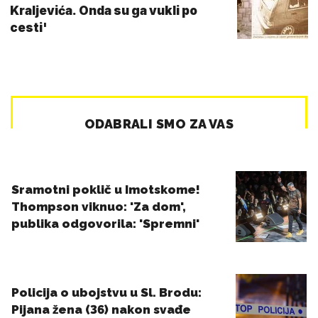
Kraljevića. Onda su ga vukli po
cesti'