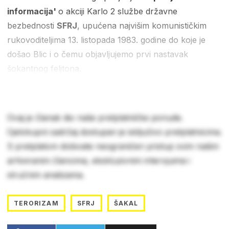
informacija'
o akciji Karlo 2 službe državne
bezbednosti
SFRJ
, upućena najvišim komunističkim
rukovoditeljima 13. listopada 1983. godine do koje je
došao Blic i o čemu objavljujemo prvi nastavak
šokantnog feljtona.
Ovaj je članak dio naše pretplatničke ponude.
Cjelokupni sadržaj dostupan je isključivo pretplatnicima.
S pretplatom dobivate neograničen pristup svim našim
arhiviranim člancima, ekskluzivnim intervjuima i
stručnim analizama.
TERORIZAM
SFRJ
ŠAKAL