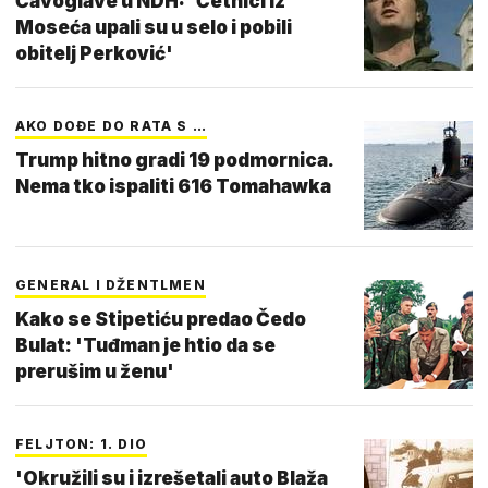
Čavoglave u NDH: 'Četnici iz
Moseća upali su u selo i pobili
obitelj Perković'
AKO DOĐE DO RATA S …
Trump hitno gradi 19 podmornica.
Nema tko ispaliti 616 Tomahawka
GENERAL I DŽENTLMEN
Kako se Stipetiću predao Čedo
Bulat: 'Tuđman je htio da se
prerušim u ženu'
FELJTON: 1. DIO
'Okružili su i izrešetali auto Blaža