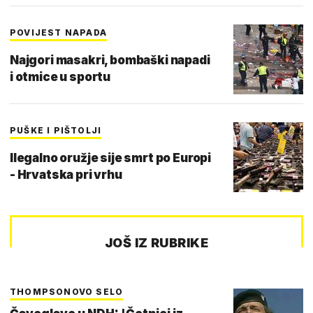
POVIJEST NAPADA
Najgori masakri, bombaški napadi
i otmice u sportu
PUŠKE I PIŠTOLJI
Ilegalno oružje sije smrt po Europi
- Hrvatska pri vrhu
JOŠ IZ RUBRIKE
THOMPSONOVO SELO