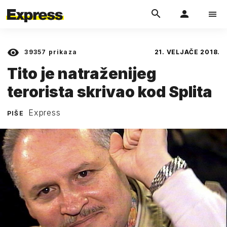
39357
prikaza
21. VELJAČE 2018.
Tito je natraženijeg
terorista skrivao kod Splita
Express
PIŠE