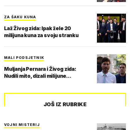
ZA ŠAKU KUNA
Laž Živog zida: Ipak žele 20
milijuna kuna za svoju stranku
MALI PODSJETNIK
Muljanja Pernara i Živog zida:
Nudili mito, dizali milijune...
JOŠ IZ RUBRIKE
VOJNI MISTERIJ