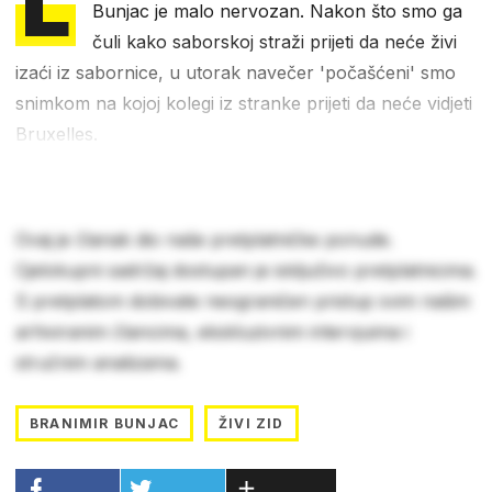
L
Bunjac je malo nervozan. Nakon što smo ga
čuli kako saborskoj straži prijeti da neće živi
izaći iz sabornice, u utorak navečer 'počašćeni' smo
snimkom na kojoj kolegi iz stranke prijeti da neće vidjeti
Bruxelles.
Ovaj je članak dio naše pretplatničke ponude.
Cjelokupni sadržaj dostupan je isključivo pretplatnicima.
S pretplatom dobivate neograničen pristup svim našim
arhiviranim člancima, ekskluzivnim intervjuima i
stručnim analizama.
BRANIMIR BUNJAC
ŽIVI ZID