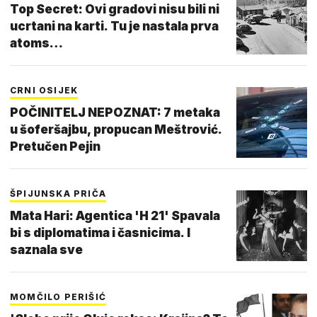
Top Secret: Ovi gradovi nisu bili ni
ucrtani na karti. Tu je nastala prva
atoms…
CRNI OSIJEK
POČINITELJ NEPOZNAT: 7 metaka
u šoferšajbu, propucan Meštrović.
Pretučen Pejin
ŠPIJUNSKA PRIČA
Mata Hari: Agentica 'H 21' Spavala
bi s diplomatima i časnicima. I
saznala sve
MOMČILO PERIŠIĆ