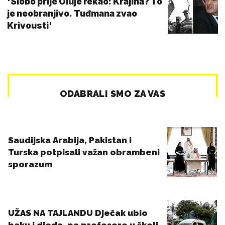
'Slobo prije Oluje rekao: Krajina? To
je neobranjivo. Tuđmana zvao
Krivousti'