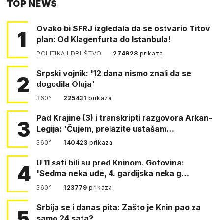
TOP NEWS
FACEBOOKA
Ovako bi SFRJ izgledala da se ostvario Titov
1
plan: Od Klagenfurta do Istanbula!
POLITIKA I DRUŠTVO
274928
prikaza
Srpski vojnik: '12 dana nismo znali da se
2
dogodila Oluja'
360°
225431
prikaza
Pad Krajine (3) i transkripti razgovora Arkan-
3
Legija: 'Čujem, prelazite ustašam…
360°
140423
prikaza
U 11 sati bili su pred Kninom. Gotovina:
4
'Sedma neka uđe, 4. gardijska neka g…
360°
123779
prikaza
Srbija se i danas pita: Zašto je Knin pao za
5
samo 24 sata?