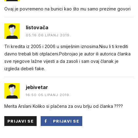
Ovaj je povremeno na bunici kao što mu samo prezime govori
listovača
05:16 06.LIPANJ 2019.
Tri kredita iz 2005 i 2006 u smiješnim iznosima.Nisu li ti krediti
davno trebali biti otplaćeni.Pobrojao je autor ili autorica članka
sve njegove lažne vijesti a da zasoli i sam ovaj članak je
izgleda debeli fake.
jebivetar
16:50 05.LIPANJ 2019.
Merita Arslani Koliko si plačena za ovu brlju od članka ????
PRIJAVI SE
PRIJAVI SE
PUTEM