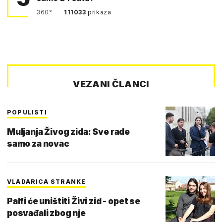
360°
111033
prikaza
VEZANI ČLANCI
POPULISTI
Muljanja Živog zida: Sve rade
samo za novac
VLADARICA STRANKE
Palfi će uništiti Živi zid - opet se
posvađali zbog nje