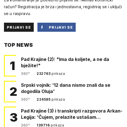
račun? Registracija je brza i jednostavna, registriraj se i uključi
se u raspravu.
PRIJAVI SE
PRIJAVI SE
PUTEM
TOP NEWS
FACEBOOKA
Pad Krajine (2): "Ima da koljete, a ne da
1
bježite!"
360°
232763
prikaza
Srpski vojnik: '12 dana nismo znali da se
2
dogodila Oluja'
360°
224585
prikaza
Pad Krajine (3) i transkripti razgovora Arkan-
3
Legija: 'Čujem, prelazite ustašam…
360°
139716
prikaza