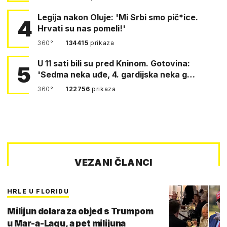
Legija nakon Oluje: 'Mi Srbi smo pič*ice.
4
Hrvati su nas pomeli!'
360°
134415
prikaza
U 11 sati bili su pred Kninom. Gotovina:
5
'Sedma neka uđe, 4. gardijska neka g…
360°
122756
prikaza
VEZANI ČLANCI
HRLE U FLORIDU
Milijun dolara za objed s Trumpom
u Mar-a-Lagu, a pet milijuna