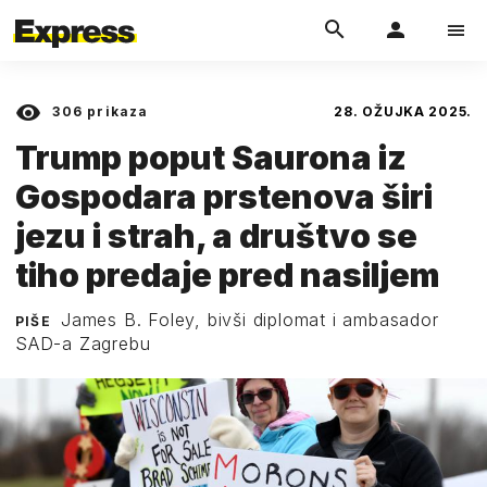
306
prikaza
28. OŽUJKA 2025.
Trump poput Saurona iz
Gospodara prstenova širi
jezu i strah, a društvo se
tiho predaje pred nasiljem
James B. Foley, bivši diplomat i ambasador
PIŠE
SAD-a Zagrebu