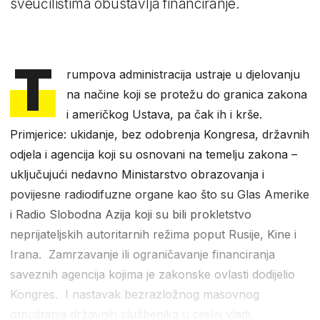
sveučilištima obustavlja financiranje.
T
rumpova administracija ustraje u djelovanju
na načine koji se protežu do granica zakona
i američkog Ustava, pa čak ih i krše.
Primjerice: ukidanje, bez odobrenja Kongresa, državnih
odjela i agencija koji su osnovani na temelju zakona –
uključujući nedavno Ministarstvo obrazovanja i
povijesne radiodifuzne organe kao što su Glas Amerike
i Radio Slobodna Azija koji su bili prokletstvo
neprijateljskih autoritarnih režima poput Rusije, Kine i
Irana. Zamrzavanje ili ograničavanje financiranja
saveznih agencija kojima je zakonske ovlasti dodijelio
Kongres. I nastavak bezrazložnog masovnog
otpuštanja državnih službenika u cijeloj vladi.