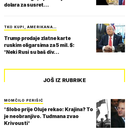
dolara za susret…
TKO KUPI, AMERIKANA…
Trump prodaje zlatne karte
ruskim oligarsima za 5 mil. $:
'Neki Rusi su baš div…
JOŠ IZ RUBRIKE
MOMČILO PERIŠIĆ
'Slobo prije Oluje rekao: Krajina? To
je neobranjivo. Tuđmana zvao
Krivousti'