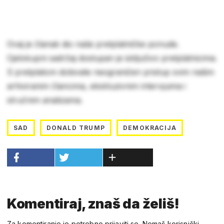
Ovaj je članak dio naše pretplatničke ponude.
Cjelokupni sadržaj dostupan je isključivo pretplatnicima.
S pretplatom dobivate neograničen pristup svim našim
arhiviranim člancima, ekskluzivnim intervjuima i
stručnim analizama.
SAD
DONALD TRUMP
DEMOKRACIJA
Komentiraj, znaš da želiš!
Za komentiranje je potrebno prijaviti se. Nemaš korisnički