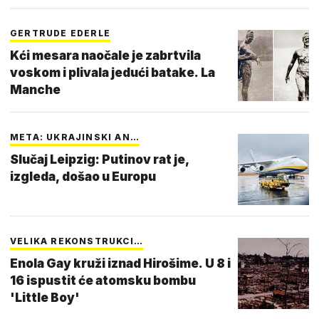
GERTRUDE EDERLE
Kći mesara naočale je zabrtvila
voskom i plivala jedući batake. La
Manche
META: UKRAJINSKI AN…
Slučaj Leipzig: Putinov rat je,
izgleda, došao u Europu
VELIKA REKONSTRUKCI…
Enola Gay kruži iznad Hirošime. U 8 i
16 ispustit će atomsku bombu
'Little Boy'