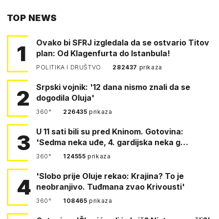
PUTEM
TOP NEWS
FACEBOOKA
Ovako bi SFRJ izgledala da se ostvario Titov
1
plan: Od Klagenfurta do Istanbula!
POLITIKA I DRUŠTVO
282437
prikaza
Srpski vojnik: '12 dana nismo znali da se
2
dogodila Oluja'
360°
226435
prikaza
U 11 sati bili su pred Kninom. Gotovina:
3
'Sedma neka uđe, 4. gardijska neka g…
360°
124555
prikaza
'Slobo prije Oluje rekao: Krajina? To je
4
neobranjivo. Tuđmana zvao Krivousti'
360°
108465
prikaza