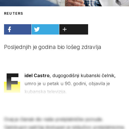
REUTERS
Posljednjih je godina bio lošeg zdravlja
F
idel Castro
, dugogodišnji kubanski čelnik,
umro je u petak u 90. godini, objavila je
kubanska televizija.
Ovaj je članak dio naše pretplatničke ponude.
Cjelokupni sadržaj dostupan je isključivo pretplatnicima.