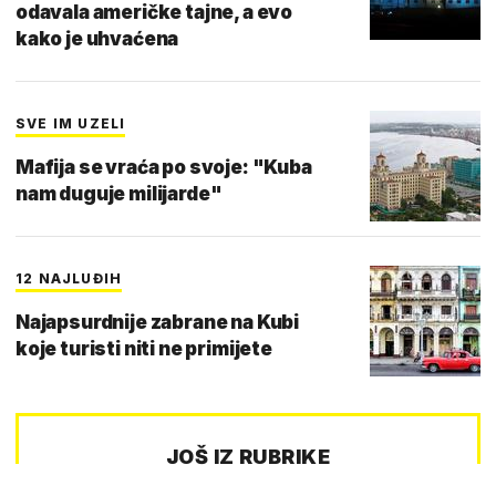
odavala američke tajne, a evo
kako je uhvaćena
SVE IM UZELI
Mafija se vraća po svoje: "Kuba
nam duguje milijarde"
12 NAJLUĐIH
Najapsurdnije zabrane na Kubi
koje turisti niti ne primijete
JOŠ IZ RUBRIKE