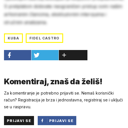
S pretplatom dobivate neograničen pristup svim našim
arhiviranim člancima, ekskluzivnim intervjuima i
stručnim analizama.
KUBA
FIDEL CASTRO
Komentiraj, znaš da želiš!
Za komentiranje je potrebno prijaviti se. Nemaš korisnički
račun? Registracija je brza i jednostavna, registriraj se i uključi
se u raspravu.
PRIJAVI SE
PRIJAVI SE