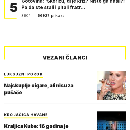
Gotovina: 'Škoriću, di je križ? Niste ga našli?!
5
Pa da ste stali i pitali fratr…
360°
66927
prikaza
VEZANI ČLANCI
LUKSUZNI POROK
Najskuplje cigare, ali nisu za
pušače
KROJAČICA HAVANE
Kraljica Kube: 16 godina je