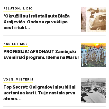
FELJTON: 1. DIO
'Okružili su i rešetali auto Blaža
Kraljevića. Onda su ga vukli po
cesti i tukl…
KAD LETIMO?
PROFESIJA: AFRONAUT Zambijski
svemirski program. Idemo na Mars!
VOJNI MISTERIJ
Top Secret: Ovi gradovi nisu bili ni
ucrtani na karti. Tu je nastala prva
atoms…