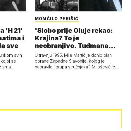
MOMČILO PERIŠIĆ
a 'H 21'
'Slobo prije Oluje rekao:
matima i
Krajina? To je
la sve
neobranjivo. Tuđmana
zvao Krivousti'
junkom svih
U travnju 1995. Mile Martić je donio plan
kojoj se
obrane Zapadne Slavonije, kojeg je
 je sma…
napravila "grupa stručnjaka". Milošević je…