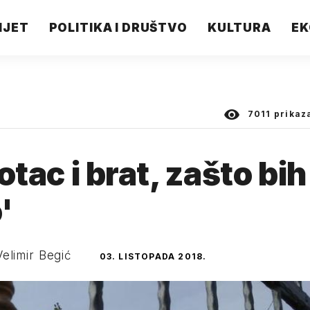
IJET
POLITIKA I DRUŠTVO
KULTURA
EK
7011
prikaz
 otac i brat, zašto bih
'
Velimir Begić
03. LISTOPADA 2018.