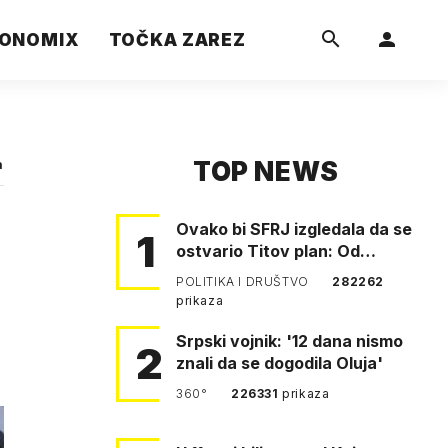
ONOMIX
TOČKA ZAREZ
TOP NEWS
a
Ovako bi SFRJ izgledala da se
1
ostvario Titov plan: Od
Klagenfurta do Istanbula!
POLITIKA I DRUŠTVO
282262
prikaza
Srpski vojnik: '12 dana nismo
2
znali da se dogodila Oluja'
360°
226331
prikaza