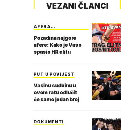
VEZANI ČLANCI
AFERA
PROSTITUCIJA
Pozadina najgore
afere: Kako je Vaso
spasio HR elitu
PUT U POVIJEST
Vasinu sudbinu u
ovom ratu odlučit
će samo jedan broj
DOKUMENTI