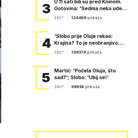
U 11 sati bili su pred Kninom.
3
Gotovina: 'Sedma neka uđe,
4. gardijska neka g…
360°
124489
prikaza
'Slobo prije Oluje rekao:
4
Krajina? To je neobranjivo.
Tuđmana zvao Krivousti'
360°
108374
prikaza
Martić: 'Počela Oluja, što
5
sad?'; Slobo: 'Ubij se!'
360°
98936
prikaza