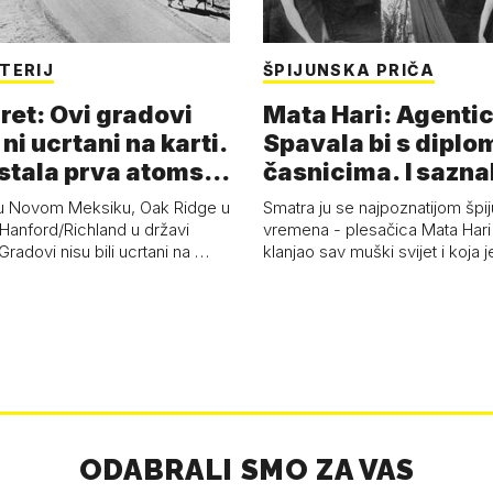
TERIJ
ŠPIJUNSKA PRIČA
ret: Ovi gradovi
Mata Hari: Agentic
 ni ucrtani na karti.
Spavala bi s diplo
astala prva atoms…
časnicima. I sazna
u Novom Meksiku, Oak Ridge u
Smatra ju se najpoznatijom špi
Hanford/Richland u državi
vremena - plesačica Mata Hari 
radovi nisu bili ucrtani na …
klanjao sav muški svijet i koja