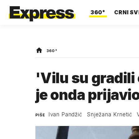
360°
CRNI SV
360°
'Vilu su gradili
je onda prijavio
Ivan Pandžić
Snježana Krnetić
PIŠE