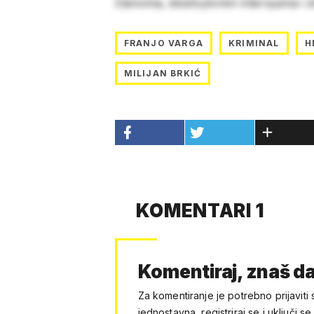
člancima, ekskluzivnim intervjuima i 
FRANJO VARGA
KRIMINAL
H
MILIJAN BRKIĆ
KOMENTARI 1
Komentiraj, znaš da
Za komentiranje je potrebno prijaviti 
jednostavna, registriraj se i uključi se