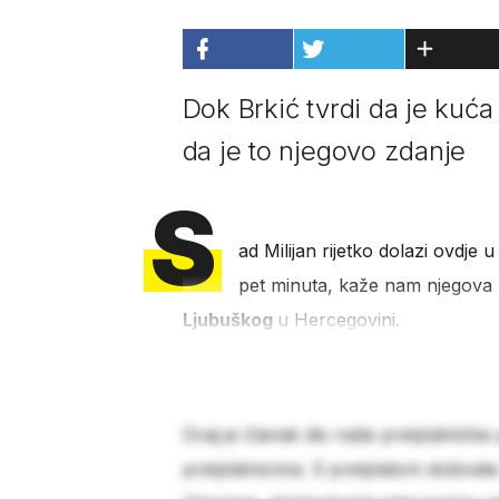
Dok Brkić tvrdi da je kuća
da je to njegovo zdanje
S
ad Milijan rijetko dolazi ovdje u
pet minuta, kaže nam njegova
Ljubuškog
u Hercegovini.
Ovaj je članak dio naše pretplatničke
pretplatnicima. S pretplatom dobivat