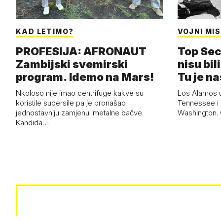
KAD LETIMO?
VOJNI MIS
PROFESIJA: AFRONAUT
Top Sec
Zambijski svemirski
nisu bili
program. Idemo na Mars!
Tu je n
Nkoloso nije imao centrifuge kakve su
Los Alamos 
koristile supersile pa je pronašao
Tennessee i 
jednostavniju zamjenu: metalne bačve.
Washington. G
Kandida…