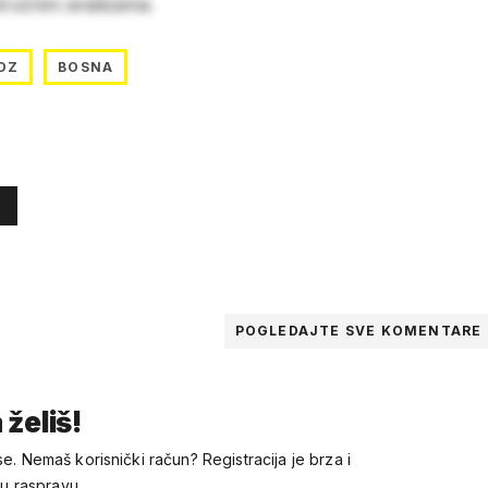
stručnim analizama.
DZ
BOSNA
POGLEDAJTE SVE
KOMENTARE
 želiš!
se. Nemaš korisnički račun? Registracija je brza i
 u raspravu.