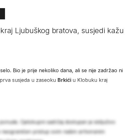
 kraj Ljubuškog bratova, susjedi kažu
 selo. Bio je prije nekoliko dana, ali se nije zadržao ni
 prva susjeda u zaseoku
Brkići
u Klobuku kraj
 ponude. Cjelokupni sadržaj dostupan je isključivo
e neograničen pristup svim našim arhiviranim