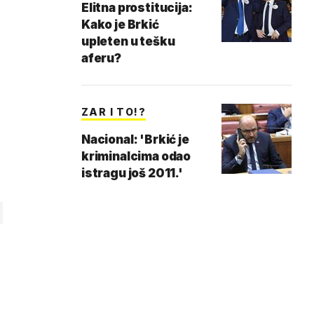
Elitna prostitucija:
Kako je Brkić
upleten u tešku
aferu?
ZAR I TO!?
Nacional: 'Brkić je
kriminalcima odao
istragu još 2011.'