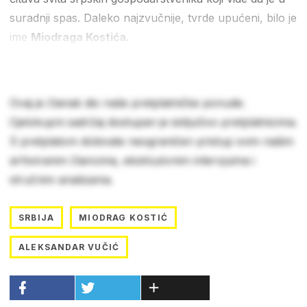
suradnji spas. Daleko najzvučnije, tvrde upućeni, bilo je
ime
Miodraga Kostića.
Ovaj je članak dio naše pretplatničke ponude.
Cjelokupni sadržaj dostupan je isključivo pretplatnicima.
S pretplatom dobivate neograničen pristup svim našim
arhiviranim člancima, ekskluzivnim intervjuima i
stručnim analizama.
SRBIJA
MIODRAG KOSTIĆ
ALEKSANDAR VUČIĆ