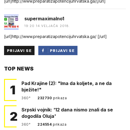
[url]http://www.preparatizapotencijuhrvatska.ga/[/url]
supermaximalno1
19:20 14.VELJAČA 2018.
[url]http://www.preparatizapotencijuhrvatska.ga/ [/url]
PRIJAVI SE
PRIJAVI SE
PUTEM
TOP NEWS
FACEBOOKA
Pad Krajine (2): "Ima da koljete, a ne da
1
bježite!"
360°
232730
prikaza
Srpski vojnik: '12 dana nismo znali da se
2
dogodila Oluja'
360°
224554
prikaza