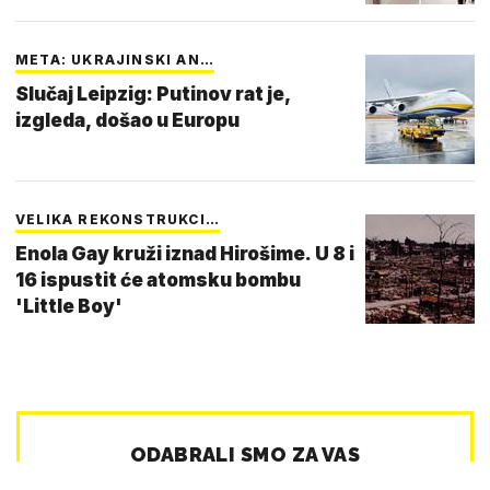
META: UKRAJINSKI AN…
Slučaj Leipzig: Putinov rat je,
izgleda, došao u Europu
VELIKA REKONSTRUKCI…
Enola Gay kruži iznad Hirošime. U 8 i
16 ispustit će atomsku bombu
'Little Boy'