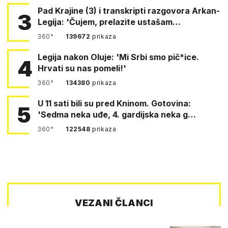
Pad Krajine (3) i transkripti razgovora Arkan-
3
Legija: 'Čujem, prelazite ustašam…
360°
139672
prikaza
Legija nakon Oluje: 'Mi Srbi smo pič*ice.
4
Hrvati su nas pomeli!'
360°
134380
prikaza
U 11 sati bili su pred Kninom. Gotovina:
5
'Sedma neka uđe, 4. gardijska neka g…
360°
122548
prikaza
VEZANI ČLANCI