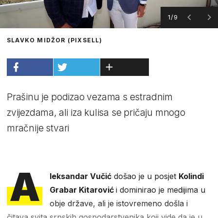
1/9
SLAVKO MIDŽOR (PIXSELL)
Prašinu je podizao vezama s estradnim
zvijezdama, ali iza kulisa se pričaju mnogo
mračnije stvari
A
leksandar Vučić
došao je u posjet
Kolindi
Grabar Kitarović
i dominirao je medijima u
obje države, ali je istovremeno došla i
čitava svita srpskih gospodarstvenika koji vide da je u