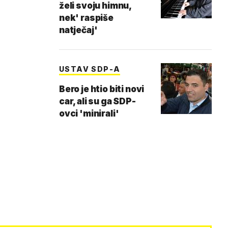
želi svoju himnu,
nek' raspiše
natječaj'
USTAV SDP-A
Bero je htio biti novi
car, ali su ga SDP-
ovci 'minirali'