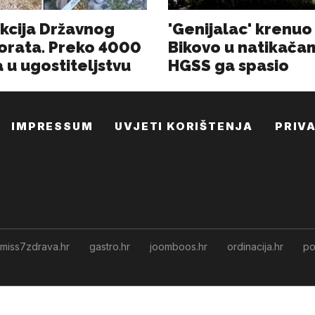
IMPRESSUM
UVJETI KORIŠTENJA
PRIV
miss7zdrava.hr
gastro.hr
joomboos.hr
ordinacija.hr
po