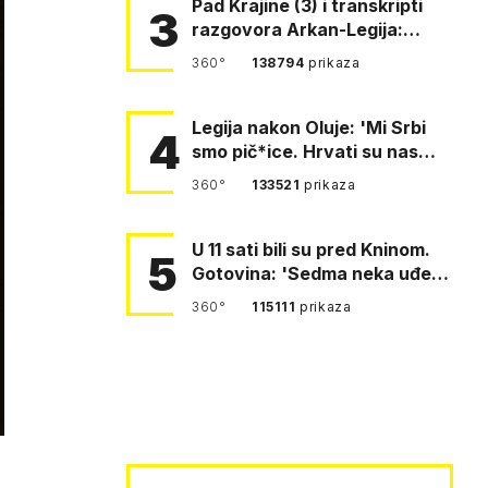
Pad Krajine (3) i transkripti
3
razgovora Arkan-Legija:
'Čujem, prelazite ustašam…
360°
138794
prikaza
Legija nakon Oluje: 'Mi Srbi
4
smo pič*ice. Hrvati su nas
pomeli!'
360°
133521
prikaza
U 11 sati bili su pred Kninom.
5
Gotovina: 'Sedma neka uđe,
4. gardijska neka g…
360°
115111
prikaza