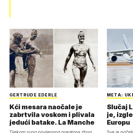
GERTRUDE EDERLE
META: UK
Kći mesara naočale je
Slučaj L
zabrtvila voskom i plivala
je, izgl
jedući batake. La Manche
Europu
Tijekom svog povijesnog maratona zbog
Sve je počelo