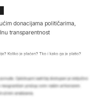
gućim donacijama političarima,
lnu transparentnost
je? Koliko je plaćen? Tko i kako ga je platio?
 ponude. Cjelokupni sadržaj dostupan je isključivo
e neograničen pristup svim našim arhiviranim
stručnim analizama.