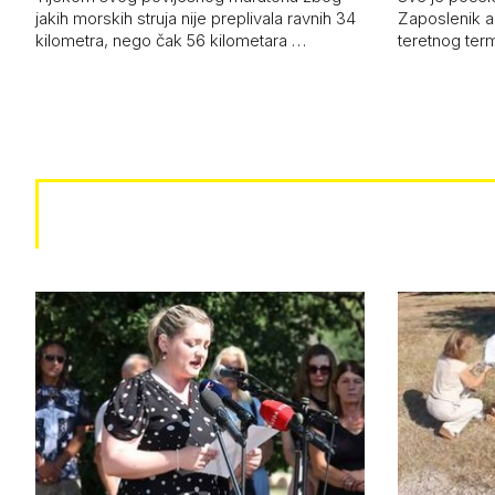
jakih morskih struja nije preplivala ravnih 34
Zaposlenik a
kilometra, nego čak 56 kilometara …
teretnog term