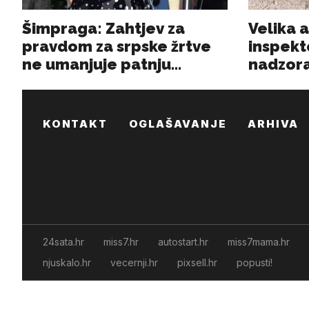
KONTAKT
OGLAŠAVANJE
ARHIVA
24sata.hr
miss7.hr
autostart.hr
miss7mama.hr
njuskalo.hr
vecernji.hr
pixsell.hr
popusti!