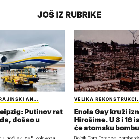
JOŠ IZ RUBRIKE
RAJINSKI AN…
VELIKA REKONSTRUKCI
eipzig: Putinov rat
Enola Gay kruži iz
eda, došao u
Hirošime. U 8 i 16 i
će atomsku bombu 
Boy'
 u noći s 4. na 5. kolovoza.
Bojnik Tom Ferebee, bombarder