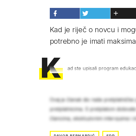
Kad je riječ o novcu i mo
potrebno je imati maksima
K
ad ste upisali program edukaci
Ovaj je članak dio naše pretplatničke
pretplatnicima. S pretplatom dobivat
člancima, ekskluzivnim intervjuima i 
DAVOR BERNARDIĆ
SDP