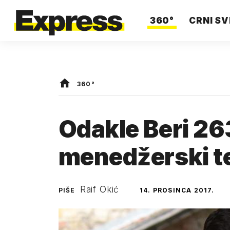
360°
CRNI SV
360°
Odakle Beri 2
menedžerski t
Raif Okić
PIŠE
14. PROSINCA 2017.