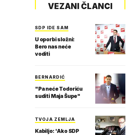
VEZANI ČLANCI
SDP IDE SAM
U oporbi složni:
Bero nas neće
voditi
BERNARDIĆ
"Pa neće Todoriću
suditi Maja Šupe"
TVOJA ZEMLJA
Kabiljo: 'Ako SDP