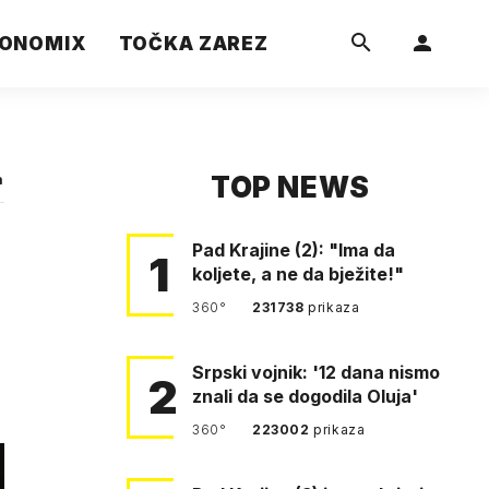
ONOMIX
TOČKA ZAREZ
TOP NEWS
a
Pad Krajine (2): "Ima da
1
koljete, a ne da bježite!"
360°
231738
prikaza
Srpski vojnik: '12 dana nismo
2
znali da se dogodila Oluja'
360°
223002
prikaza