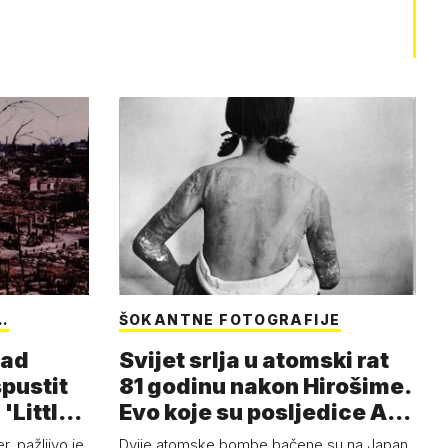
…
ŠOKANTNE FOTOGRAFIJE
nad
Svijet srlja u atomski rat
spustit
81 godinu nakon Hirošime.
'Little
Evo koje su posljedice A-
b…
, pažljivo je
Dvije atomske bombe bačene su na Japan,