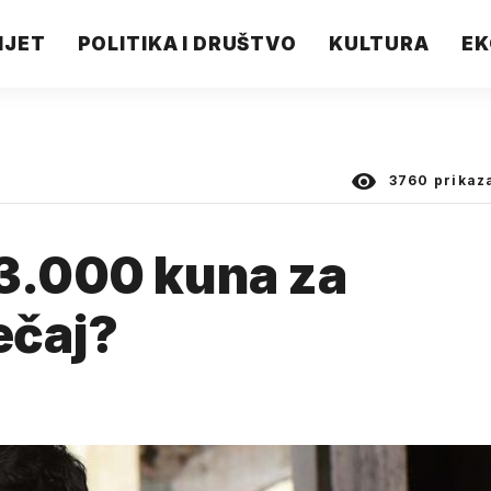
IJET
POLITIKA I DRUŠTVO
KULTURA
EK
3760
prikaz
63.000 kuna za
ečaj?