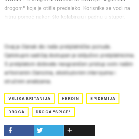
drogom" koja je otišla predaleko. Korisnike se vodi na
hitnu pomoć nakon što kolabiraju i padnu u stupor.
Ovaj je članak dio naše pretplatničke ponude.
Cjelokupni sadržaj dostupan je isključivo pretplatnicima.
S pretplatom dobivate neograničen pristup svim našim
arhiviranim člancima, ekskluzivnim intervjuima i
stručnim analizama.
VELIKA BRITANIJA
HEROIN
EPIDEMIJA
DROGA
DROGA "SPICE"