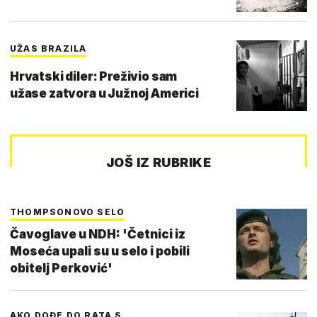
UŽAS BRAZILA
Hrvatski diler: Preživio sam
užase zatvora u Južnoj Americi
JOŠ IZ RUBRIKE
THOMPSONOVO SELO
Čavoglave u NDH: 'Četnici iz
Moseća upali su u selo i pobili
obitelj Perković'
AKO DOĐE DO RATA S …