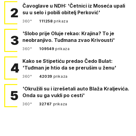
Čavoglave u NDH: 'Četnici iz Moseća upali
2
su u selo i pobili obitelj Perković'
360°
111258
prikaza
'Slobo prije Oluje rekao: Krajina? To je
3
neobranjivo. Tuđmana zvao Krivousti'
360°
109549
prikaza
Kako se Stipetiću predao Čedo Bulat:
4
'Tuđman je htio da se prerušim u ženu'
360°
42039
prikaza
'Okružili su i izrešetali auto Blaža Kraljevića.
5
Onda su ga vukli po cesti'
360°
32767
prikaza