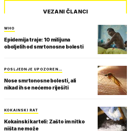
VEZANI ČLANCI
WHO
Epidemija traje: 10 milijuna
oboljelih od smrtonosne bolesti
POSLJEDNJE UPOZOREN…
Nose smrtonosne bolesti, ali
nikad ih se nećemo riješiti
KOKAINSKI RAT
Kokainski karteli: Zašto im nitko
ništa ne može