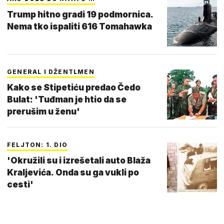
Trump hitno gradi 19 podmornica.
Nema tko ispaliti 616 Tomahawka
GENERAL I DŽENTLMEN
Kako se Stipetiću predao Čedo
Bulat: 'Tuđman je htio da se
prerušim u ženu'
FELJTON: 1. DIO
'Okružili su i izrešetali auto Blaža
Kraljevića. Onda su ga vukli po
cesti'