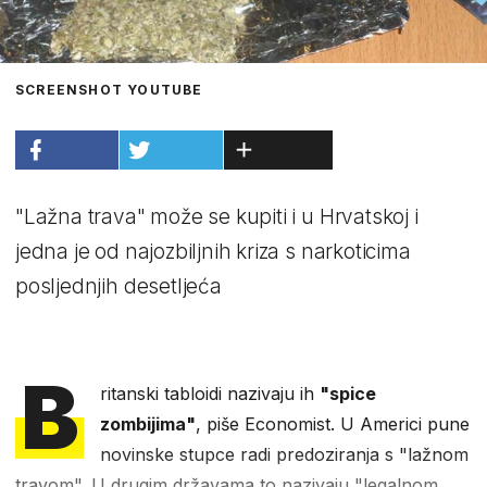
SCREENSHOT YOUTUBE
"Lažna trava" može se kupiti i u Hrvatskoj i
jedna je od najozbiljnih kriza s narkoticima
posljednjih desetljeća
B
ritanski tabloidi nazivaju ih
"spice
zombijima"
, piše Economist. U Americi pune
novinske stupce radi predoziranja s "lažnom
travom". U drugim državama to nazivaju "legalnom