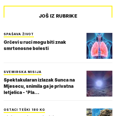
JOŠ IZ RUBRIKE
SPAŠAVA ŽIVOT
Grčevi u ruci mogu biti znak
smrtonosne bolesti
SVEMIRSKA MISIJA
Spektakularan izlazak Sunca na
Mjesecu, snimila ga je privatna
letjelica - 'Pla…
OSTACI TEŠKI 180 KG