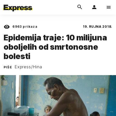
6963
prikaza
19. RUJNA 2018.
Epidemija traje: 10 milijuna
oboljelih od smrtonosne
bolesti
Express/Hina
PIŠE