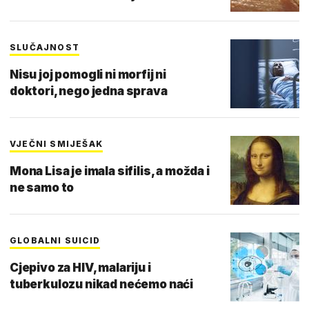
SLUČAJNOST
Nisu joj pomogli ni morfij ni
doktori, nego jedna sprava
VJEČNI SMIJEŠAK
Mona Lisa je imala sifilis, a možda i
ne samo to
GLOBALNI SUICID
Cjepivo za HIV, malariju i
tuberkulozu nikad nećemo naći