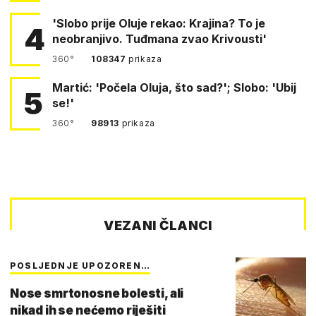
'Slobo prije Oluje rekao: Krajina? To je
4
neobranjivo. Tuđmana zvao Krivousti'
360°
108347
prikaza
Martić: 'Počela Oluja, što sad?'; Slobo: 'Ubij
5
se!'
360°
98913
prikaza
VEZANI ČLANCI
POSLJEDNJE UPOZOREN…
Nose smrtonosne bolesti, ali
nikad ih se nećemo riješiti