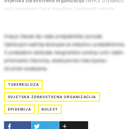
Svjetska zdravstvena organizacija
(WHO) u izvješću
uoči zasjedanja Opće skupštine Ujedinjenih naroda.
Ovaj je članak dio naše pretplatničke ponude.
Cjelokupni sadržaj dostupan je isključivo pretplatnicima.
S pretplatom dobivate neograničen pristup svim našim
arhiviranim člancima, ekskluzivnim intervjuima i
stručnim analizama.
TUBERKULOZA
SVJETSKA ZDRAVSTVENA ORGANIZACIJA
EPIDEMIJA
BOLEST