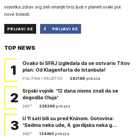
svjestka zdrav org zeli smanjiti broj ljudi n planeti svaki put
nove bolesti.
PRIJAVI SE
PRIJAVI SE
PUTEM
TOP NEWS
FACEBOOKA
Ovako bi SFRJ izgledala da se ostvario Titov
1
plan: Od Klagenfurta do Istanbula!
POLITIKA I DRUŠTVO
282189
prikaza
Srpski vojnik: '12 dana nismo znali da se
2
dogodila Oluja'
360°
226298
prikaza
U 11 sati bili su pred Kninom. Gotovina:
3
'Sedma neka uđe, 4. gardijska neka g…
360°
124463
prikaza