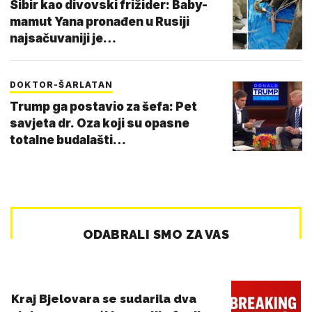
Sibir kao divovski frižider: Baby-
mamut Yana pronađen u Rusiji
najsačuvaniji je…
DOKTOR-ŠARLATAN
Trump ga postavio za šefa: Pet
savjeta dr. Oza koji su opasne
totalne budalašti…