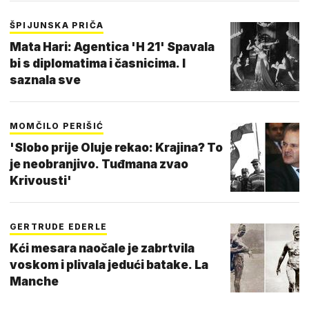
ŠPIJUNSKA PRIČA
Mata Hari: Agentica 'H 21' Spavala
bi s diplomatima i časnicima. I
saznala sve
MOMČILO PERIŠIĆ
'Slobo prije Oluje rekao: Krajina? To
je neobranjivo. Tuđmana zvao
Krivousti'
GERTRUDE EDERLE
Kći mesara naočale je zabrtvila
voskom i plivala jedući batake. La
Manche