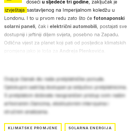
doseći
u sljedeće tri godine
, zaključak je
izvještaja
sastavljenog na Imperijalnom koledžu u
Londonu. I to u prvom redu zato što će
fotonaponski
solarni paneli
, čak i
električni automobili
, postajati sve
dostupniji i jeftiniji diljem svijeta, posebno na Zapadu.
Odlična vijest za planet koji pati od posljedica klimatskih
promjena jako je loša za
Andreja Plenkovića
.
Ovaj je članak dio naše pretplatničke ponude.
Cjelokupni sadržaj dostupan je isključivo pretplatnicima.
S pretplatom dobivate neograničen pristup svim našim
arhiviranim člancima, ekskluzivnim intervjuima i
stručnim analizama.
KLIMATSKE PROMJENE
SOLARNA ENERGIJA