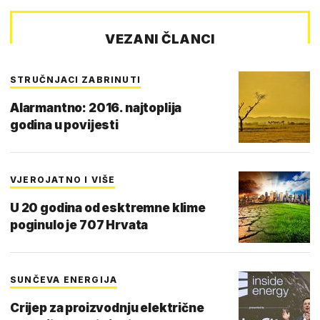
VEZANI ČLANCI
STRUČNJACI ZABRINUTI
Alarmantno: 2016. najtoplija
godina u povijesti
VJEROJATNO I VIŠE
U 20 godina od esktremne klime
poginulo je 707 Hrvata
SUNČEVA ENERGIJA
Crijep za proizvodnju električne