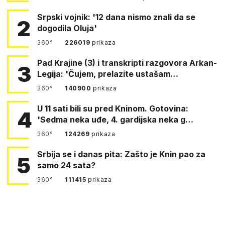
Srpski vojnik: '12 dana nismo znali da se
2
dogodila Oluja'
360°
226019
prikaza
Pad Krajine (3) i transkripti razgovora Arkan-
3
Legija: 'Čujem, prelazite ustašam…
360°
140900
prikaza
U 11 sati bili su pred Kninom. Gotovina:
4
'Sedma neka uđe, 4. gardijska neka g…
360°
124269
prikaza
Srbija se i danas pita: Zašto je Knin pao za
5
samo 24 sata?
360°
111415
prikaza