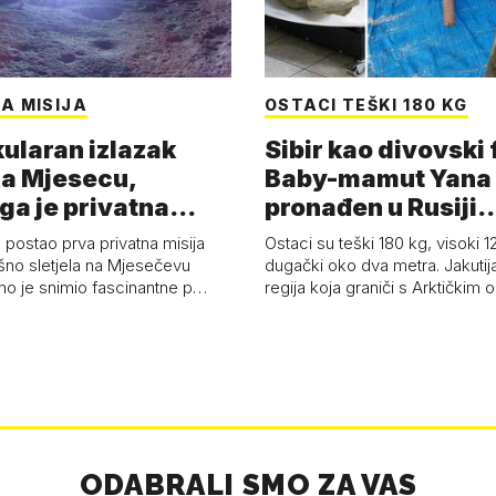
A MISIJA
OSTACI TEŠKI 180 KG
ularan izlazak
Sibir kao divovski 
a Mjesecu,
Baby-mamut Yana
ga je privatna
pronađen u Rusiji
a - 'Pla…
najsačuvaniji je…
 postao prva privatna misija
Ostaci su teški 180 kg, visoki 1
ešno sletjela na Mjesečevu
dugački oko dva metra. Jakutija
mo je snimio fascinantne p…
regija koja graniči s Arktičkim