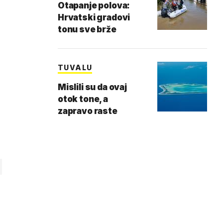
Otapanje polova:
Hrvatski gradovi
tonu sve brže
TUVALU
Mislili su da ovaj
otok tone, a
zapravo raste