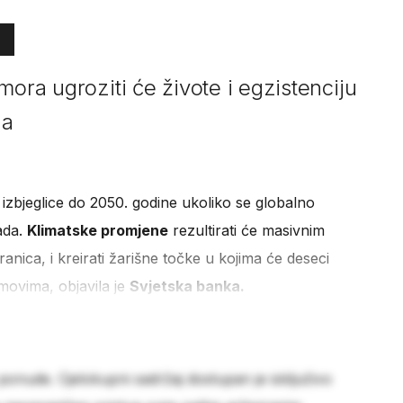
mora ugroziti će živote i egzistenciju
na
će izbjeglice do 2050. godine ukoliko se globalno
ada.
Klimatske promjene
rezultirati će masivnim
ranica, i kreirati žarišne točke u kojima će deseci
movima, objavila je
Svjetska banka.
 ponude. Cjelokupni sadržaj dostupan je isključivo