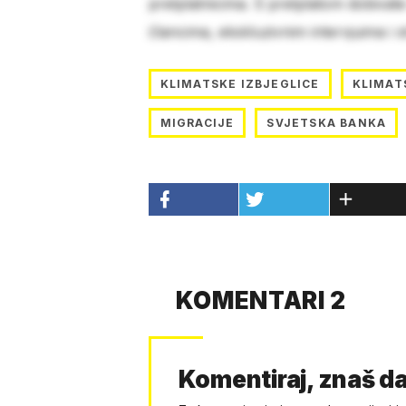
pretplatnicima. S pretplatom dobivat
člancima, ekskluzivnim intervjuima i 
KLIMATSKE IZBJEGLICE
KLIMAT
MIGRACIJE
SVJETSKA BANKA
KOMENTARI 2
Komentiraj, znaš da