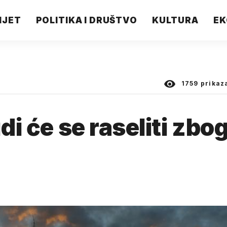
IJET
POLITIKA I DRUŠTVO
KULTURA
EK
1759
prikaz
di će se raseliti zbo