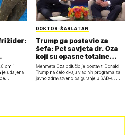
DOKTOR-ŠARLATAN
frižider:
Trump ga postavio za
šefa: Pet savjeta dr. Oza
koji su opasne totalne
budalašti…
20 cm i
Mehmeta Oza odlučio je postaviti Donald
 je udaljena
Trump na čelo dvaju vladinih programa za
 oce…
javno zdravstveno osiguranje u SAD-u, …