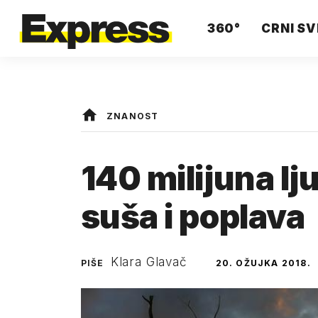
360°
CRNI SV
ZNANOST
140 milijuna lju
suša i poplava
Klara Glavač
PIŠE
20. OŽUJKA 2018.