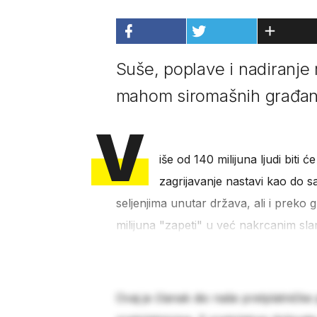
Suše, poplave i nadiranje 
mahom siromašnih građa
V
iše od 140 milijuna ljudi biti 
zagrijavanje nastavi kao do s
seljenjima unutar država, ali i preko g
milijuna "zapeti" u već nakrcanim sla
Ovaj je članak dio naše pretplatničke