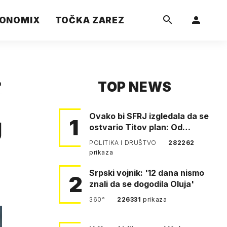
ONOMIX
TOČKA ZAREZ
TOP NEWS
a
Ovako bi SFRJ izgledala da se
g
1
ostvario Titov plan: Od
Klagenfurta do Istanbula!
POLITIKA I DRUŠTVO
282262
prikaza
Srpski vojnik: '12 dana nismo
2
znali da se dogodila Oluja'
360°
226331
prikaza