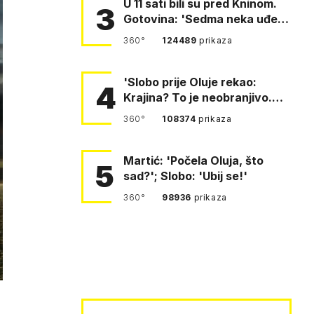
U 11 sati bili su pred Kninom.
3
Gotovina: 'Sedma neka uđe,
4. gardijska neka g…
360°
124489
prikaza
'Slobo prije Oluje rekao:
4
Krajina? To je neobranjivo.
Tuđmana zvao Krivousti'
360°
108374
prikaza
Martić: 'Počela Oluja, što
5
sad?'; Slobo: 'Ubij se!'
360°
98936
prikaza