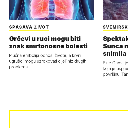
SPAŠAVA ŽIVOT
SVEMIRSK
Grčevi u ruci mogu biti
Spektak
znak smrtonosne bolesti
Sunca n
snimila 
Plućna embolija odnosi živote, a krvni
letjelic
ugrušci mogu uzrokovati cijeli niz drugih
Blue Ghost je
problema
koja je uspj
površinu. Ta