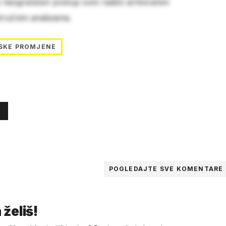
e neograničen pristup svim našim arhiviranim
stručnim analizama.
SKE PROMJENE
POGLEDAJTE SVE
KOMENTARE
 želiš!