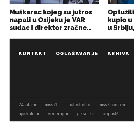
KONTAKT
OGLAŠAVANJE
ARHIVA
24sata.hr
miss7.hr
autostart.hr
miss7mama.hr
njuskalo.hr
vecernji.hr
pixsell.hr
popusti!