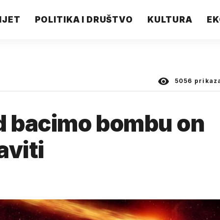
IJET
POLITIKA I DRUŠTVO
KULTURA
EK
5056
prikaz
id bacimo bombu on
aviti