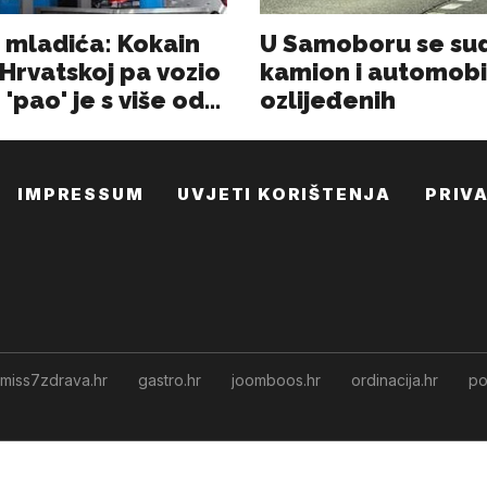
IMPRESSUM
UVJETI KORIŠTENJA
PRIV
miss7zdrava.hr
gastro.hr
joomboos.hr
ordinacija.hr
po