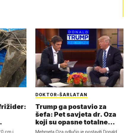
DOKTOR-ŠARLATAN
frižider:
Trump ga postavio za
šefa: Pet savjeta dr. Oza
koji su opasne totalne
budalašti…
20 cm i
Mehmeta Oza odlučio je postaviti Donald