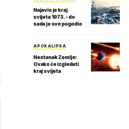
Najavio je kraj
svijeta 1973. - do
sada je sve pogodio
APOKALIPSA
Nestanak Zemlje:
Ovako će izgledati
kraj svijeta