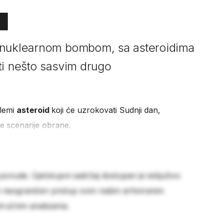
 nuklearnom bombom, sa asteroidima
ti nešto sasvim drugo
olemi
asteroid
koji će uzrokovati Sudnji dan,
ite scenarije obrane.
 ponude. Cjelokupni sadržaj dostupan je isključivo
e neograničen pristup svim našim arhiviranim
stručnim analizama.