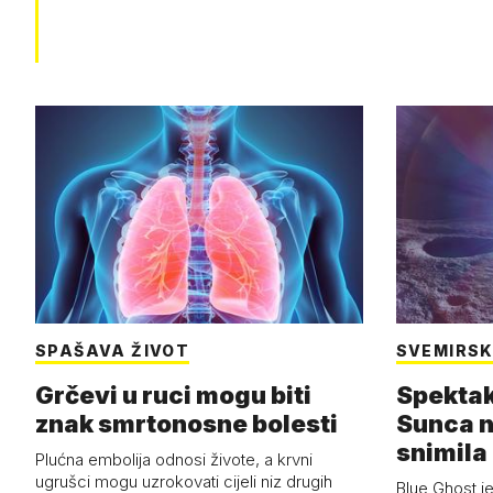
SPAŠAVA ŽIVOT
SVEMIRSK
Grčevi u ruci mogu biti
Spektak
znak smrtonosne bolesti
Sunca n
snimila 
Plućna embolija odnosi živote, a krvni
letjelic
ugrušci mogu uzrokovati cijeli niz drugih
Blue Ghost je