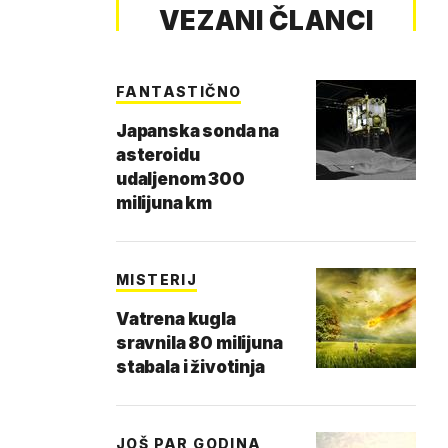
VEZANI ČLANCI
FANTASTIČNO
Japanska sonda na
asteroidu
udaljenom 300
milijuna km
MISTERIJ
Vatrena kugla
sravnila 80 milijuna
stabala i životinja
JOŠ PAR GODINA