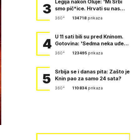
Legija nakon Oluje: 'Mi Srbi
3
smo pič*ice. Hrvati su nas
pomeli!'
360°
134718
prikaza
U 11 sati bili su pred Kninom.
4
Gotovina: 'Sedma neka uđe,
4. gardijska neka g…
360°
123495
prikaza
Srbija se i danas pita: Zašto je
5
Knin pao za samo 24 sata?
360°
110834
prikaza