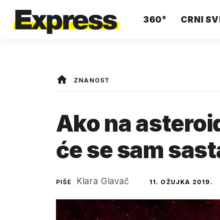
360°
CRNI SV
ZNANOST
Ako na astero
će se sam sast
Klara Glavač
PIŠE
11. OŽUJKA 2019.