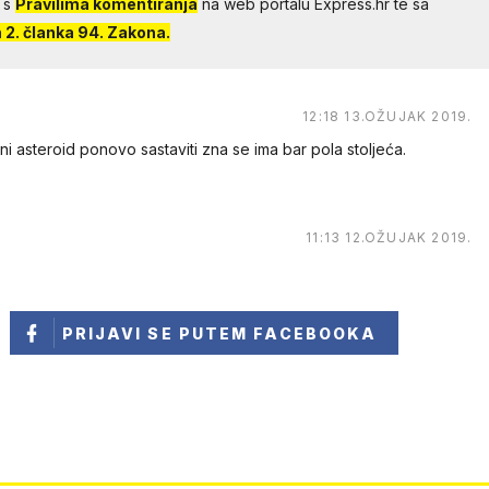
 s
Pravilima komentiranja
na web portalu Express.hr te sa
2. članka 94. Zakona.
12:18 13.OŽUJAK 2019.
ni asteroid ponovo sastaviti zna se ima bar pola stoljeća.
11:13 12.OŽUJAK 2019.
PRIJAVI SE
PUTEM FACEBOOKA