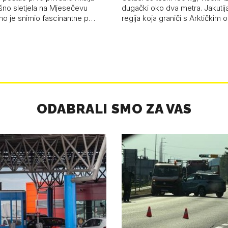
ešno sletjela na Mjesečevu
dugački oko dva metra. Jakutija
mo je snimio fascinantne p…
regija koja graniči s Arktičkim