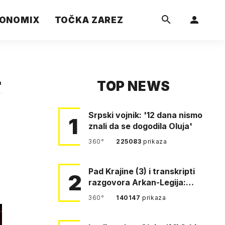
ONOMIX
TOČKA ZAREZ
TOP NEWS
a
Srpski vojnik: '12 dana nismo
1
znali da se dogodila Oluja'
360°
225083
prikaza
Pad Krajine (3) i transkripti
2
razgovora Arkan-Legija:
'Čujem, prelazite ustašam…
360°
140147
prikaza