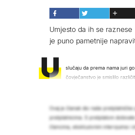
Umjesto da ih se raznese
je puno pametnije napravi
U
slučaju da prema nama juri g
čovječanstvo je smislilo različ
Ovaj je članak dio naše pretplatničke
pretplatnicima. S pretplatom dobivat
člancima, ekskluzivnim intervjuima i 