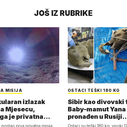
JOŠ IZ RUBRIKE
A MISIJA
OSTACI TEŠKI 180 KG
ularan izlazak
Sibir kao divovski 
a Mjesecu,
Baby-mamut Yana
ga je privatna
pronađen u Rusiji
a - 'Pla…
najsačuvaniji je…
 postao prva privatna misija
Ostaci su teški 180 kg, visoki 1