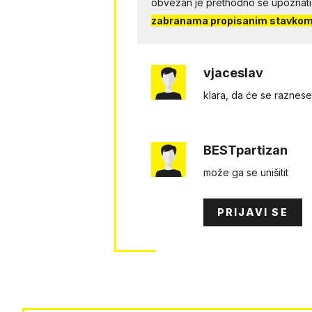
obvezan je prethodno se upoznati
zabranama propisanim stavkom 
vjaceslav
klara, da će se raznese
BESTpartizan
može ga se unišitit
PRIJAVI SE