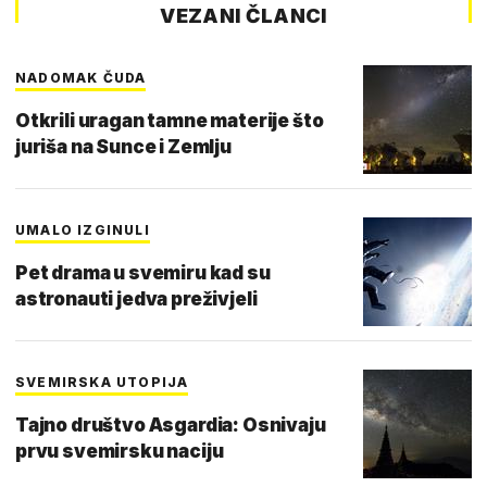
VEZANI ČLANCI
NADOMAK ČUDA
Otkrili uragan tamne materije što
juriša na Sunce i Zemlju
UMALO IZGINULI
Pet drama u svemiru kad su
astronauti jedva preživjeli
SVEMIRSKA UTOPIJA
Tajno društvo Asgardia: Osnivaju
prvu svemirsku naciju