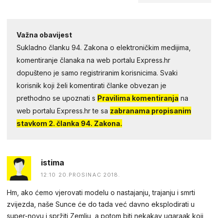
Važna obavijest
Sukladno članku 94. Zakona o elektroničkim medijima,
komentiranje članaka na web portalu Express.hr
dopušteno je samo registriranim korisnicima. Svaki
korisnik koji želi komentirati članke obvezan je
prethodno se upoznati s
Pravilima komentiranja
na
web portalu Express.hr te sa
zabranama propisanim
stavkom 2. članka 94. Zakona.
istima
12:10 20.PROSINAC 2018.
Hm, ako ćemo vjerovati modelu o nastajanju, trajanju i smrti
zvijezda, naše Sunce će do tada već davno eksplodirati u
super-novu i spržiti Zemlju, a potom biti nekakav ugaraak koji