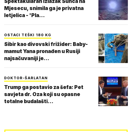
Spektakularan izlazak Sunca na
Mjesecu, snimila ga je privatna
letjelica - 'Pla…
OSTACI TEŠKI 180 KG
Sibir kao divovski frižider: Baby-
mamut Yana pronađen u Rusiji
najsačuvaniji je…
DOKTOR-ŠARLATAN
Trump ga postavio za šefa: Pet
savjeta dr. Oza koji su opasne
totalne budalašti…