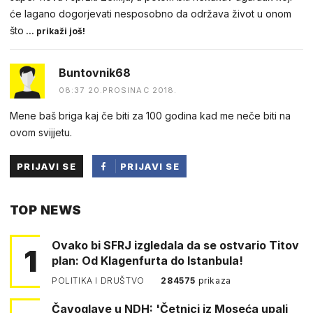
će lagano dogorjevati nesposobno da održava život u onom
što
... prikaži još!
Buntovnik68
08:37 20.PROSINAC 2018.
Mene baš briga kaj če biti za 100 godina kad me neče biti na
ovom svijjetu.
PRIJAVI SE
PRIJAVI SE
PUTEM
TOP NEWS
FACEBOOKA
Ovako bi SFRJ izgledala da se ostvario Titov
1
plan: Od Klagenfurta do Istanbula!
POLITIKA I DRUŠTVO
284575
prikaza
Čavoglave u NDH: 'Četnici iz Moseća upali