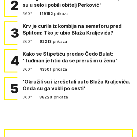
2
su u selo i pobili obitelj Perković'
360°
119152
prikaza
Krv je curila iz kombija na semaforu pred
3
Splitom: Tko je ubio Blaža Kraljevića?
360°
62213
prikaza
Kako se Stipetiću predao Čedo Bulat:
4
'Tuđman je htio da se prerušim u ženu'
360°
43501
prikaza
'Okružili su i izrešetali auto Blaža Kraljevića.
5
Onda su ga vukli po cesti'
360°
38220
prikaza