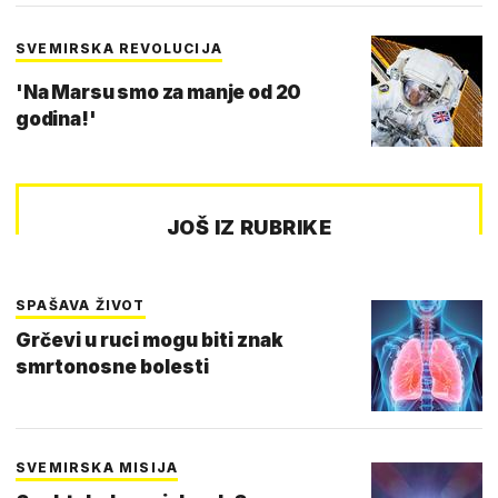
SVEMIRSKA REVOLUCIJA
'Na Marsu smo za manje od 20
godina!'
JOŠ IZ RUBRIKE
SPAŠAVA ŽIVOT
Grčevi u ruci mogu biti znak
smrtonosne bolesti
SVEMIRSKA MISIJA