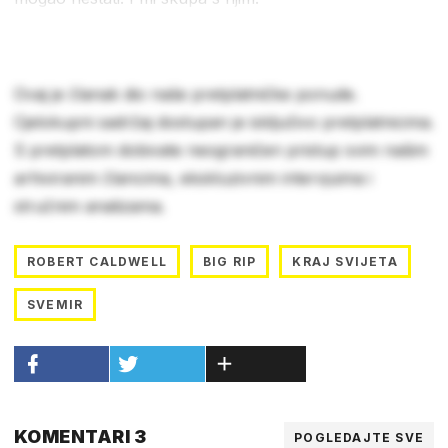
Ovaj je članak dio naše pretplatničke ponude.
Cjelokupni sadržaj dostupan je isključivo pretplatnicima.
S pretplatom dobivate neograničen pristup svim našim
arhiviranim člancima, ekskluzivnim intervjuima i
stručnim analizama.
ROBERT CALDWELL
BIG RIP
KRAJ SVIJETA
SVEMIR
KOMENTARI 3
POGLEDAJTE SVE