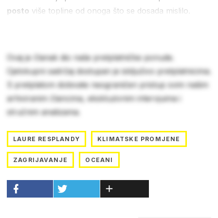
posto
više topline od onoga što se dosada mislilo.
Ovaj je članak dio naše pretplatničke ponude.
Cjelokupni sadržaj dostupan je isključivo pretplatnicima.
S pretplatom dobivate neograničen pristup svim našim
arhiviranim člancima, ekskluzivnim intervjuima i
stručnim analizama.
LAURE RESPLANDY
KLIMATSKE PROMJENE
ZAGRIJAVANJE
OCEANI