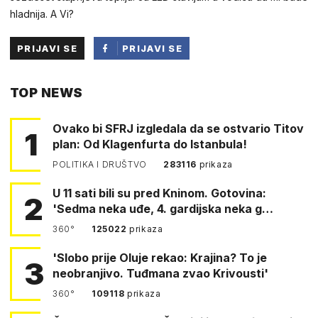
hladnija. A Vi?
PRIJAVI SE
PRIJAVI SE
PUTEM
TOP NEWS
FACEBOOKA
Ovako bi SFRJ izgledala da se ostvario Titov
1
plan: Od Klagenfurta do Istanbula!
POLITIKA I DRUŠTVO
283116
prikaza
U 11 sati bili su pred Kninom. Gotovina:
2
'Sedma neka uđe, 4. gardijska neka g…
360°
125022
prikaza
'Slobo prije Oluje rekao: Krajina? To je
3
neobranjivo. Tuđmana zvao Krivousti'
360°
109118
prikaza