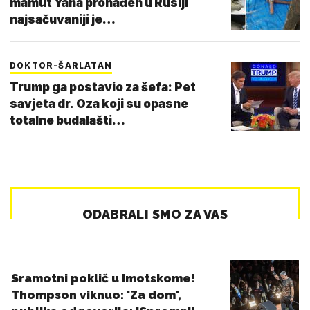
mamut Yana pronađen u Rusiji
najsačuvaniji je…
DOKTOR-ŠARLATAN
Trump ga postavio za šefa: Pet
savjeta dr. Oza koji su opasne
totalne budalašti…