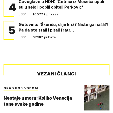
Čavoglave u NDH: 'Četnici iz Moseća upali
4
su u selo i pobili obitelj Perković'
360°
100772
prikaza
Gotovina: 'Škoriću, di je križ? Niste ga našli?!
5
Pa da ste stali i pitali fratr…
360°
67367
prikaza
VEZANI ČLANCI
GRAD POD VODOM
Nestaje u moru: Koliko Venecija
tone svake godine