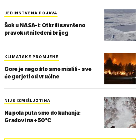
JEDINSTVENA POJAVA
Šok u NASA-i: Otkrili savršeno
pravokutni ledeni brijeg
KLIMATSKE PROMJENE
Gore je nego što smo mislili - sve
će gorjeti od vrućine
NIJE IZMIŠLJOTINA
Na pola puta smo do kuhanja:
Gradovi na +50°C