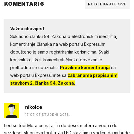
KOMENTARI 6
POGLEDAJTE SVE
Važna obavijest
Sukladno članku 94. Zakona o elektroničkim medijima,
komentiranje članaka na web portalu Express.hr
dopušteno je samo registriranim korisnicima. Svaki
korisnik koji želi komentirati članke obvezan je
prethodno se upoznati s
Pravilima komentiranja
na
web portalu Express.hr te sa
zabranama propisanim
stavkom 2. članka 94. Zakona.
nikolce
17:07 01.STUDENI 2018.
Led se topi.Mora ce narasti i do deset metera a voda i do
sezdeset stupnjeva toplija. Ja LED stavljam u vodicu da mi bude