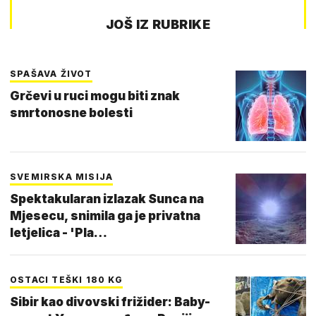
JOŠ IZ RUBRIKE
SPAŠAVA ŽIVOT
Grčevi u ruci mogu biti znak
smrtonosne bolesti
SVEMIRSKA MISIJA
Spektakularan izlazak Sunca na
Mjesecu, snimila ga je privatna
letjelica - 'Pla…
OSTACI TEŠKI 180 KG
Sibir kao divovski frižider: Baby-