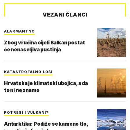
VEZANI ČLANCI
ALARMANTNO
Zbog vrućina cijeli Balkan postat
će nenaseljiva pustinja
KATASTROFALNO LOŠI
Hrvatska je klimatski ubojica, a da
to ni ne znamo
POTRESI I VULKANI?
Antarktika: Podiže se kameno tlo,