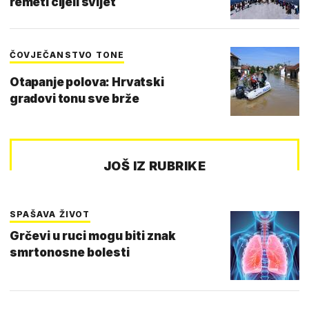
remeti cijeli svijet
ČOVJEČANSTVO TONE
Otapanje polova: Hrvatski
gradovi tonu sve brže
JOŠ IZ RUBRIKE
SPAŠAVA ŽIVOT
Grčevi u ruci mogu biti znak
smrtonosne bolesti