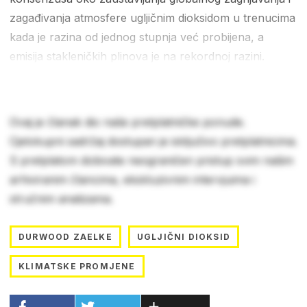
zagađivanja atmosfere ugljičnim dioksidom u trenucima
kada je razina od jednog stupnja već probijena, a
emisija stakleničkih plinova je na rekordnoj razini.
Ovaj je članak dio naše pretplatničke ponude.
Cjelokupni sadržaj dostupan je isključivo pretplatnicima.
S pretplatom dobivate neograničen pristup svim našim
arhiviranim člancima, ekskluzivnim intervjuima i
stručnim analizama.
DURWOOD ZAELKE
UGLJIČNI DIOKSID
KLIMATSKE PROMJENE