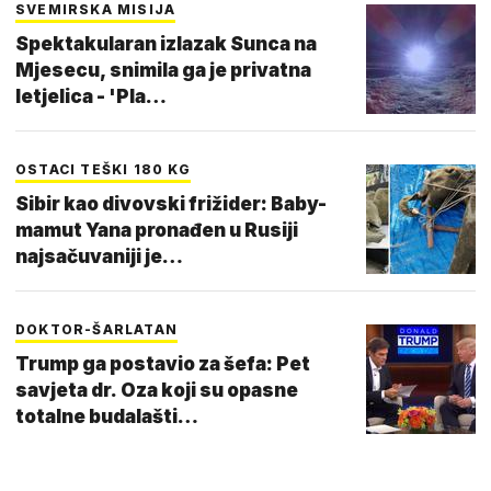
SVEMIRSKA MISIJA
Spektakularan izlazak Sunca na
Mjesecu, snimila ga je privatna
letjelica - 'Pla…
OSTACI TEŠKI 180 KG
Sibir kao divovski frižider: Baby-
mamut Yana pronađen u Rusiji
najsačuvaniji je…
DOKTOR-ŠARLATAN
Trump ga postavio za šefa: Pet
savjeta dr. Oza koji su opasne
totalne budalašti…