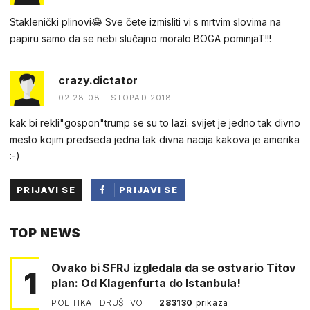
Staklenički plinovi😂 Sve čete izmisliti vi s mrtvim slovima na
papiru samo da se nebi slučajno moralo BOGA pominjaT!!!
crazy.dictator
02:28 08.LISTOPAD 2018.
kak bi rekli"gospon"trump se su to lazi. svijet je jedno tak divno
mesto kojim predseda jedna tak divna nacija kakova je amerika
:-)
PRIJAVI SE
PRIJAVI SE
PUTEM
TOP NEWS
FACEBOOKA
Ovako bi SFRJ izgledala da se ostvario Titov
1
plan: Od Klagenfurta do Istanbula!
POLITIKA I DRUŠTVO
283130
prikaza