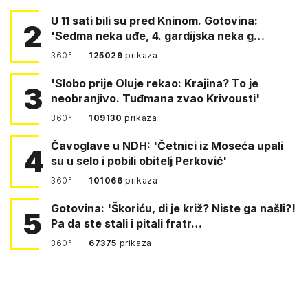
U 11 sati bili su pred Kninom. Gotovina:
2
'Sedma neka uđe, 4. gardijska neka g…
360°
125029
prikaza
'Slobo prije Oluje rekao: Krajina? To je
3
neobranjivo. Tuđmana zvao Krivousti'
360°
109130
prikaza
Čavoglave u NDH: 'Četnici iz Moseća upali
4
su u selo i pobili obitelj Perković'
360°
101066
prikaza
Gotovina: 'Škoriću, di je križ? Niste ga našli?!
5
Pa da ste stali i pitali fratr…
360°
67375
prikaza