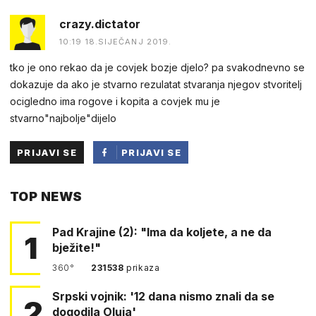
crazy.dictator
10:19 18.SIJEČANJ 2019.
tko je ono rekao da je covjek bozje djelo? pa svakodnevno se
dokazuje da ako je stvarno rezulatat stvaranja njegov stvoritelj
ocigledno ima rogove i kopita a covjek mu je
stvarno"najbolje"dijelo
PRIJAVI SE
PRIJAVI SE
PUTEM
TOP NEWS
FACEBOOKA
Pad Krajine (2): "Ima da koljete, a ne da
1
bježite!"
360°
231538
prikaza
Srpski vojnik: '12 dana nismo znali da se
2
dogodila Oluja'