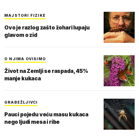
MAJSTORI FIZIKE
Ovo je razlog zašto žohari lupaju
glavom o zid
O NJIMA OVISIMO
Život na Zemlji se raspada, 45%
manje kukaca
GRABEŽLJIVCI
Pauci pojedu veću masu kukaca
nego ljudi mesa i ribe