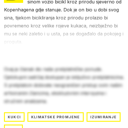
sinom vozio bicikl kroz prirodu sjeverno od
Kopenhagena gdje stanuje. Dok je on bio u dobi svog
sina, tijekom bicikliranja kroz prirodu prolazio bi
povremeno kroz velike rojeve kukaca, neizbježno bi
mu se neki zaletio i u usta, pa se događalo da pokojeg i
proguta.
Ovaj je članak dio naše pretplatničke ponude.
Cjelokupni sadržaj dostupan je isključivo pretplatnicima.
S pretplatom dobivate neograničen pristup svim našim
arhiviranim člancima, ekskluzivnim intervjuima i
stručnim analizama.
KUKCI
KLIMATSKE PROMJENE
IZUMIRANJE