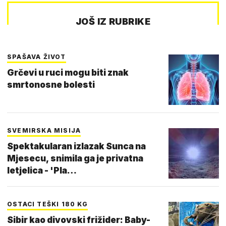
JOŠ IZ RUBRIKE
SPAŠAVA ŽIVOT
Grčevi u ruci mogu biti znak
smrtonosne bolesti
SVEMIRSKA MISIJA
Spektakularan izlazak Sunca na
Mjesecu, snimila ga je privatna
letjelica - 'Pla…
OSTACI TEŠKI 180 KG
Sibir kao divovski frižider: Baby-