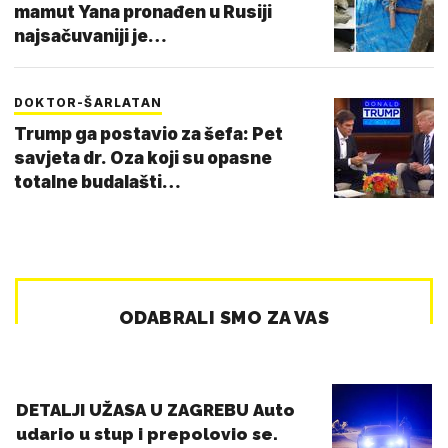
mamut Yana pronađen u Rusiji
najsačuvaniji je…
DOKTOR-ŠARLATAN
Trump ga postavio za šefa: Pet
savjeta dr. Oza koji su opasne
totalne budalašti…