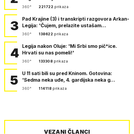
360°
221722
prikaza
Pad Krajine (3) i transkripti razgovora Arkan-
3
Legija: 'Čujem, prelazite ustašam…
360°
138622
prikaza
Legija nakon Oluje: 'Mi Srbi smo pič*ice.
4
Hrvati su nas pomeli!'
360°
133308
prikaza
U 11 sati bili su pred Kninom. Gotovina:
5
'Sedma neka uđe, 4. gardijska neka g…
360°
114118
prikaza
VEZANI ČLANCI