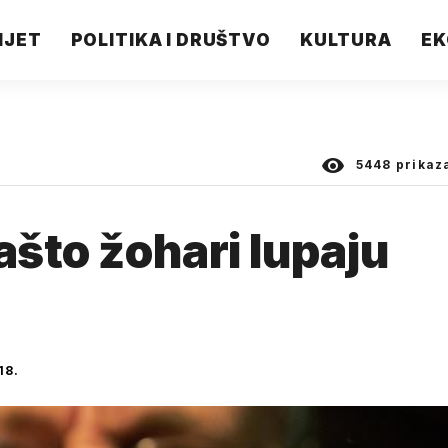
IJET
POLITIKA I DRUŠTVO
KULTURA
EK
5448
prikaz
ašto žohari lupaju
18.