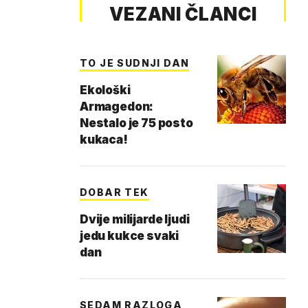
VEZANI ČLANCI
TO JE SUDNJI DAN
Ekološki
Armagedon:
Nestalo je 75 posto
kukaca!
DOBAR TEK
Dvije milijarde ljudi
jedu kukce svaki
dan
SEDAM RAZLOGA