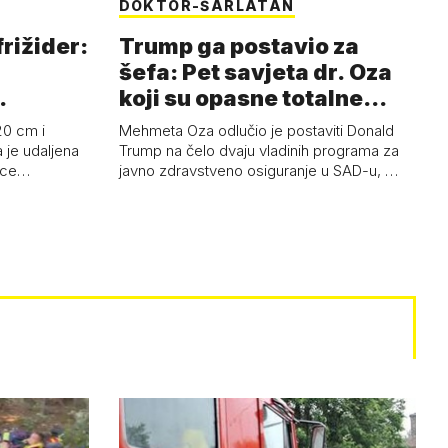
DOKTOR-ŠARLATAN
frižider:
Trump ga postavio za
šefa: Pet savjeta dr. Oza
koji su opasne totalne
budalašti…
20 cm i
Mehmeta Oza odlučio je postaviti Donald
 je udaljena
Trump na čelo dvaju vladinih programa za
 oce…
javno zdravstveno osiguranje u SAD-u, …