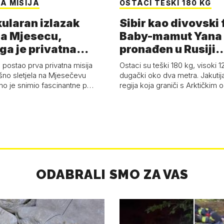
A MISIJA
OSTACI TEŠKI 180 KG
ularan izlazak
Sibir kao divovski 
a Mjesecu,
Baby-mamut Yana
ga je privatna
pronađen u Rusiji
a - 'Pla…
najsačuvaniji je…
 postao prva privatna misija
Ostaci su teški 180 kg, visoki 1
ešno sletjela na Mjesečevu
dugački oko dva metra. Jakutija
mo je snimio fascinantne p…
regija koja graniči s Arktičkim