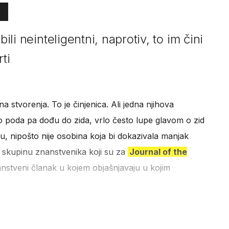
bili neinteligentni, naprotiv, to im čini
ti
na stvorenja. To je činjenica. Ali jedna njihova
o poda pa dođu do zida, vrlo često lupe glavom o zid
du, nipošto nije osobina koja bi dokazivala manjak
ta skupinu znanstvenika koji su za
Journal of the
anstveni članak u kojem objašnjavaju u kojim