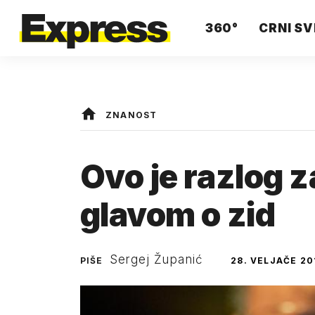
360°
CRNI SV
ZNANOST
Ovo je razlog z
glavom o zid
Sergej Županić
PIŠE
28. VELJAČE 20