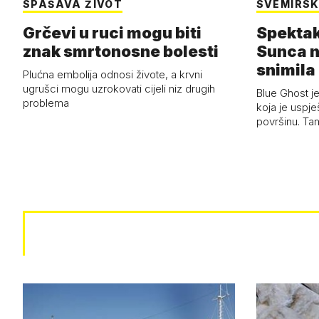
SPAŠAVA ŽIVOT
SVEMIRSK
Grčevi u ruci mogu biti
Spektak
znak smrtonosne bolesti
Sunca n
snimila 
Plućna embolija odnosi živote, a krvni
letjelic
ugrušci mogu uzrokovati cijeli niz drugih
Blue Ghost je
problema
koja je uspj
površinu. Ta