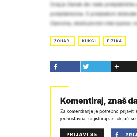
Ovaj je članak dio naše pretplatničke
pretplatnicima. S pretplatom dobivat
člancima, ekskluzivnim intervjuima i 
ŽOHARI
KUKCI
FIZIKA
Komentiraj, znaš da
Za komentiranje je potrebno prijaviti 
jednostavna, registriraj se i uključi se
PRIJAVI SE
PRI