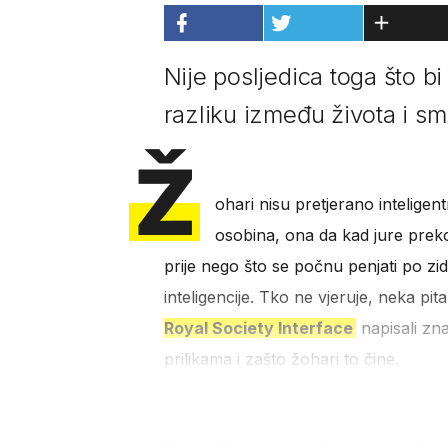
Nije posljedica toga što bi 
razliku između života i smr
Ž
ohari nisu pretjerano inteligent
osobina, ona da kad jure prek
prije nego što se počnu penjati po zi
inteligencije. Tko ne vjeruje, neka pi
Royal Society Interface
napisali zn
prilikama i zašto žohari to čine.