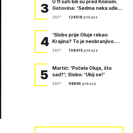
U 11 sati bili su pred Kninom.
3
Gotovina: 'Sedma neka uđe,
4. gardijska neka g…
360°
124518
prikaza
'Slobo prije Oluje rekao:
4
Krajina? To je neobranjivo.
Tuđmana zvao Krivousti'
360°
108415
prikaza
Martić: 'Počela Oluja, što
5
sad?'; Slobo: 'Ubij se!'
360°
98965
prikaza