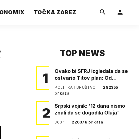
ONOMIX
TOČKA ZAREZ
TOP NEWS
a
Ovako bi SFRJ izgledala da se
1
ostvario Titov plan: Od
Klagenfurta do Istanbula!
POLITIKA I DRUŠTVO
282355
prikaza
Srpski vojnik: '12 dana nismo
2
znali da se dogodila Oluja'
360°
226378
prikaza