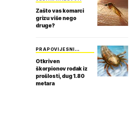
Zašto vas komarci
grizu više nego
druge?
PRAPOVIJESNI
GIGANT
Otkriven
škorpionov rođak iz
prošlosti, dug 1.80
metara