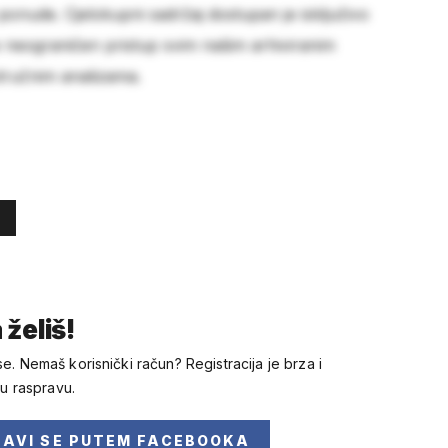
 ponude. Cjelokupni sadržaj dostupan je isključivo
e neograničen pristup svim našim arhiviranim
stručnim analizama.
 želiš!
se. Nemaš korisnički račun? Registracija je brza i
 u raspravu.
JAVI SE
PUTEM FACEBOOKA