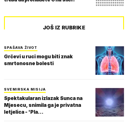
JOŠ IZ RUBRIKE
SPAŠAVA ŽIVOT
Grčevi u ruci mogu biti znak
smrtonosne bolesti
SVEMIRSKA MISIJA
Spektakularan izlazak Sunca na
Mjesecu, snimila ga je privatna
letjelica - 'Pla…