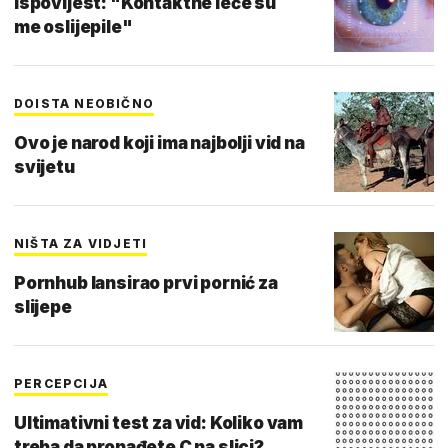
Ispovijest: "Kontaktne leće su
me oslijepile"
DOISTA NEOBIČNO
Ovo je narod koji ima najbolji vid na
svijetu
NIŠTA ZA VIDJETI
Pornhub lansirao prvi pornić za
slijepe
PERCEPCIJA
Ultimativni test za vid: Koliko vam
treba da pronađete C na slici?