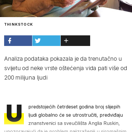
THINKSTOCK
Analiza podataka pokazala je da trenutačno u
svijetu od neke vrste oštećenja vida pati više od
200 milijuna ljudi
U
predstojećih četrdeset godina broj slijepih
ljudi globalno će se utrostručiti, predviđaju
znanstvenici sa sveučilišta Anglia Ruskin,
upozoravajući da je problem najizraženiji u siromašnim