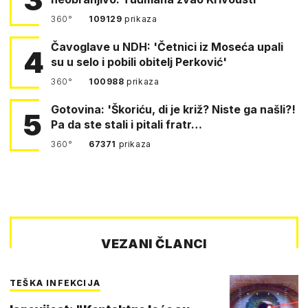
360°
109129
prikaza
Čavoglave u NDH: 'Četnici iz Moseća upali
4
su u selo i pobili obitelj Perković'
360°
100988
prikaza
Gotovina: 'Škoriću, di je križ? Niste ga našli?!
5
Pa da ste stali i pitali fratr…
360°
67371
prikaza
VEZANI ČLANCI
TEŠKA INFEKCIJA