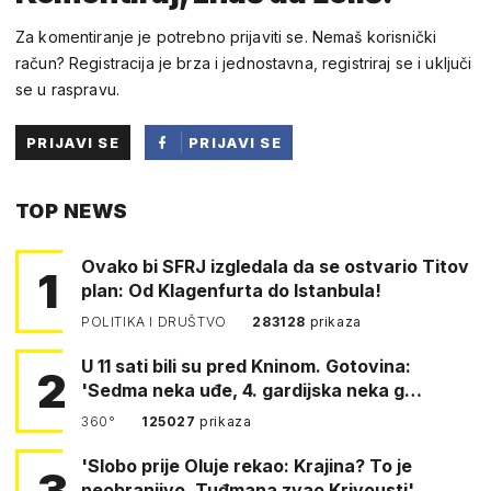
Za komentiranje je potrebno prijaviti se. Nemaš korisnički
račun? Registracija je brza i jednostavna, registriraj se i uključi
se u raspravu.
PRIJAVI SE
PRIJAVI SE
PUTEM
TOP NEWS
FACEBOOKA
Ovako bi SFRJ izgledala da se ostvario Titov
1
plan: Od Klagenfurta do Istanbula!
POLITIKA I DRUŠTVO
283128
prikaza
U 11 sati bili su pred Kninom. Gotovina:
2
'Sedma neka uđe, 4. gardijska neka g…
360°
125027
prikaza
'Slobo prije Oluje rekao: Krajina? To je
3
neobranjivo. Tuđmana zvao Krivousti'