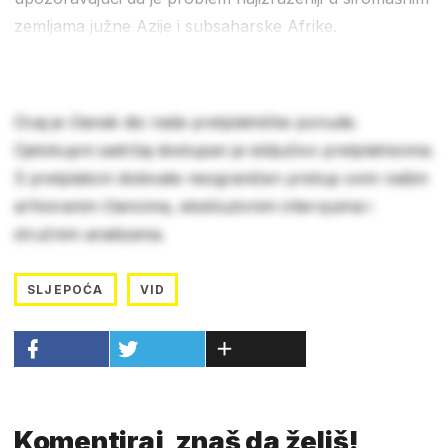
zemljama južne Azije i subsaharske Afrike.
Ovaj je članak dio naše pretplatničke ponude.
Cjelokupni sadržaj dostupan je isključivo pretplatnicima.
S pretplatom dobivate neograničen pristup svim našim
arhiviranim člancima, ekskluzivnim intervjuima i
stručnim analizama.
SLJEPOĆA
VID
Komentiraj, znaš da želiš!