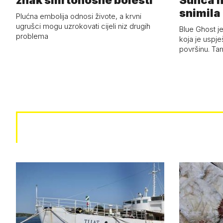
znak smrtonosne bolesti
Sunca n
snimila 
Plućna embolija odnosi živote, a krvni
letjelic
ugrušci mogu uzrokovati cijeli niz drugih
Blue Ghost je
problema
koja je uspj
površinu. Ta