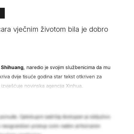
ara vječnim životom bila je dobro
 Shihuang
, naredio je svojim službenicima da mu
riva dvije tisuće godina star tekst otkriven za
 izvješćuje novinska agencija Xinhua.
 ponude. Cjelokupni sadržaj dostupan je isključivo
e neograničen pristup svim našim arhiviranim