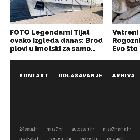
KONTAKT
OGLAŠAVANJE
ARHIVA
24sata.hr
miss7.hr
autostart.hr
miss7mama.hr
njuskalo.hr
vecernji.hr
pixsell.hr
popusti!