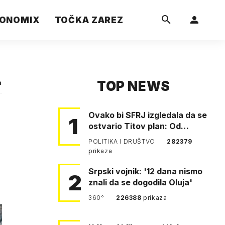
ONOMIX
TOČKA ZAREZ
TOP NEWS
a
Ovako bi SFRJ izgledala da se
1
ostvario Titov plan: Od
Klagenfurta do Istanbula!
POLITIKA I DRUŠTVO
282379
prikaza
Srpski vojnik: '12 dana nismo
2
znali da se dogodila Oluja'
360°
226388
prikaza