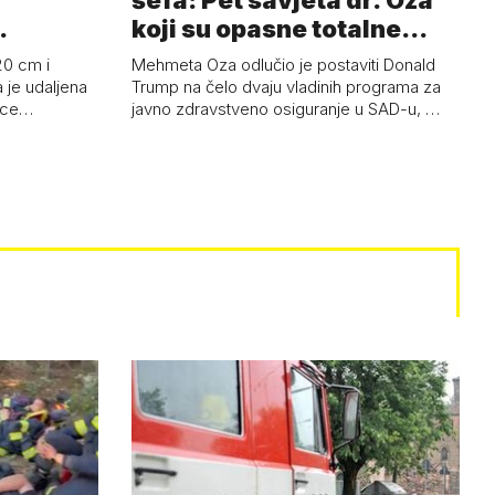
šefa: Pet savjeta dr. Oza
koji su opasne totalne
budalašti…
20 cm i
Mehmeta Oza odlučio je postaviti Donald
 je udaljena
Trump na čelo dvaju vladinih programa za
 oce…
javno zdravstveno osiguranje u SAD-u, …