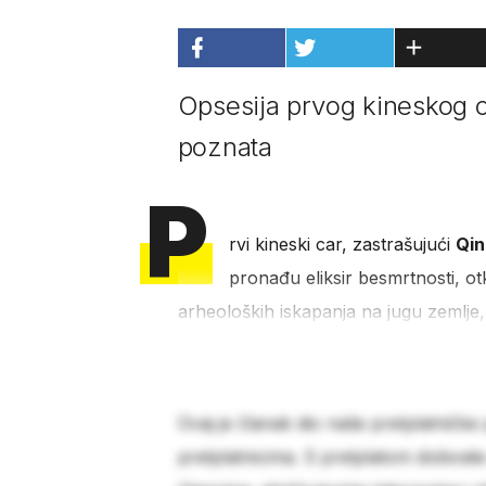
Opsesija prvog kineskog c
poznata
P
rvi kineski car, zastrašujući
Qin
pronađu eliksir besmrtnosti, otk
arheoloških iskapanja na jugu zemlje,
Ovaj je članak dio naše pretplatničke
pretplatnicima. S pretplatom dobivat