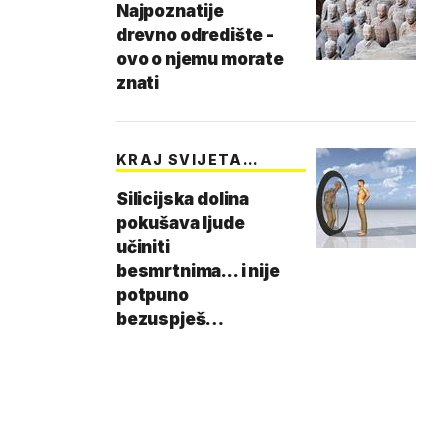
Najpoznatije
drevno odredište -
ovo o njemu morate
znati
KRAJ SVIJETA
KAKVOG…
Silicijska dolina
pokušava ljude
učiniti
besmrtnima... i nije
potpuno
bezuspješ…