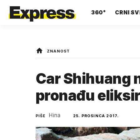
360°
CRNI SV
ZNANOST
Car Shihuang 
pronađu eliksi
Hina
PIŠE
25. PROSINCA 2017.