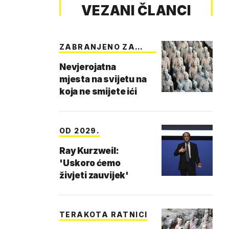
VEZANI ČLANCI
ZABRANJENO ZA
LJUDE
Nevjerojatna
mjesta na svijetu na
koja ne smijete ići
OD 2029.
Ray Kurzweil:
'Uskoro ćemo
živjeti zauvijek'
TERAKOTA RATNICI