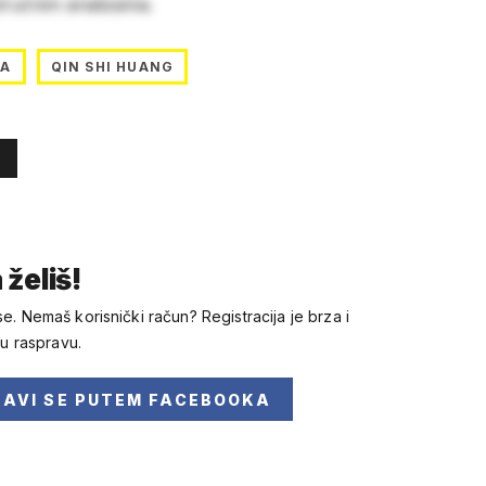
stručnim analizama.
TA
QIN SHI HUANG
 želiš!
se. Nemaš korisnički račun? Registracija je brza i
 u raspravu.
JAVI SE
PUTEM FACEBOOKA