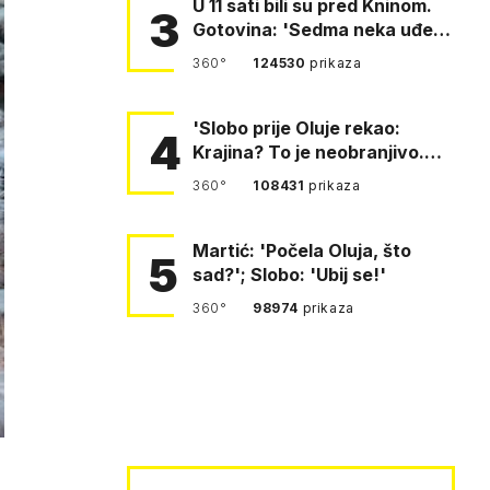
U 11 sati bili su pred Kninom.
3
Gotovina: 'Sedma neka uđe,
4. gardijska neka g…
360°
124530
prikaza
'Slobo prije Oluje rekao:
4
Krajina? To je neobranjivo.
Tuđmana zvao Krivousti'
360°
108431
prikaza
Martić: 'Počela Oluja, što
5
sad?'; Slobo: 'Ubij se!'
360°
98974
prikaza