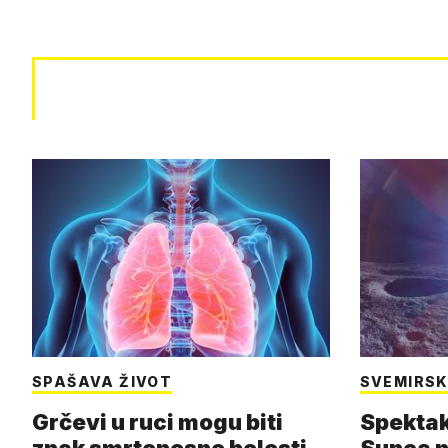
SPAŠAVA ŽIVOT
SVEMIRSK
Grčevi u ruci mogu biti
Spektak