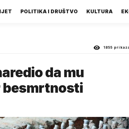
IJET
POLITIKA I DRUŠTVO
KULTURA
EK
1855
prikaz
naredio da mu
r besmrtnosti