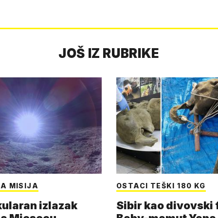
JOŠ IZ RUBRIKE
A MISIJA
OSTACI TEŠKI 180 KG
ularan izlazak
Sibir kao divovski 