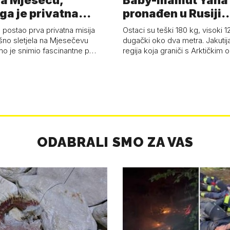
a Mjesecu,
Baby-mamut Yana
ga je privatna
pronađen u Rusiji
a - 'Pla…
najsačuvaniji je…
 postao prva privatna misija
Ostaci su teški 180 kg, visoki 1
ešno sletjela na Mjesečevu
dugački oko dva metra. Jakutija
mo je snimio fascinantne p…
regija koja graniči s Arktičkim