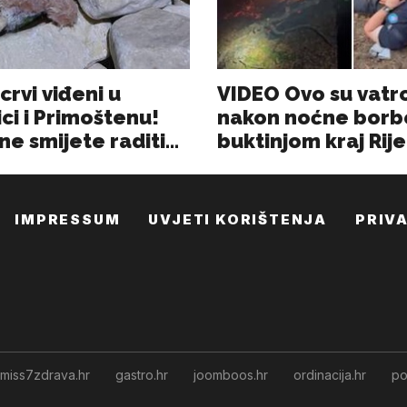
IMPRESSUM
UVJETI KORIŠTENJA
PRIV
miss7zdrava.hr
gastro.hr
joomboos.hr
ordinacija.hr
po