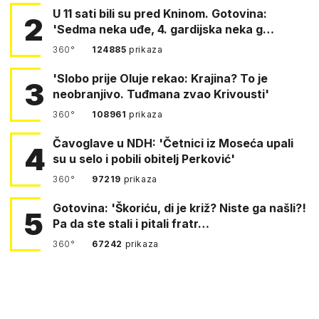
U 11 sati bili su pred Kninom. Gotovina:
2
'Sedma neka uđe, 4. gardijska neka g…
360°
124885
prikaza
'Slobo prije Oluje rekao: Krajina? To je
3
neobranjivo. Tuđmana zvao Krivousti'
360°
108961
prikaza
Čavoglave u NDH: 'Četnici iz Moseća upali
4
su u selo i pobili obitelj Perković'
360°
97219
prikaza
Gotovina: 'Škoriću, di je križ? Niste ga našli?!
5
Pa da ste stali i pitali fratr…
360°
67242
prikaza