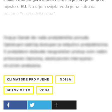
mjesto u
EU
. No diljem svijeta voda je na rubu da
postane "najvrjednija roba".
Ovaj je članak dio naše pretplatničke ponude.
Cjelokupni sadržaj dostupan je isključivo pretplatnicima.
S pretplatom dobivate neograničen pristup svim našim
arhiviranim člancima, ekskluzivnim intervjuima i
stručnim analizama.
KLIMATSKE PROMJENE
INDIJA
BETSY OTTO
VODA