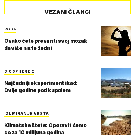
VEZANI ČLANCI
VODA
Ovako ćete prevariti svoj mozak
da više niste žedni
BIOSPHERE 2
Najčudniji eksperiment ikad:
Dvije godine pod kupolom
IZUMIRANJE VRSTA
Klimatske štete: Oporavit ćemo
se za 10 milijuna godina