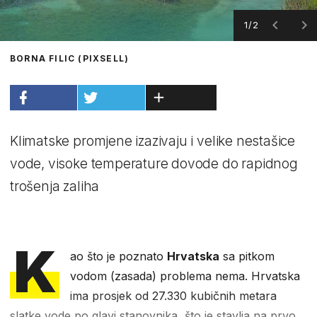
1/2
BORNA FILIC (PIXSELL)
Klimatske promjene izazivaju i velike nestašice
vode, visoke temperature dovode do rapidnog
trošenja zaliha
K
ao što je poznato
Hrvatska
sa pitkom
vodom (zasada) problema nema. Hrvatska
ima prosjek od 27.330 kubičnih metara
slatke vode po glavi stanovnika, što je stavlja na prvo