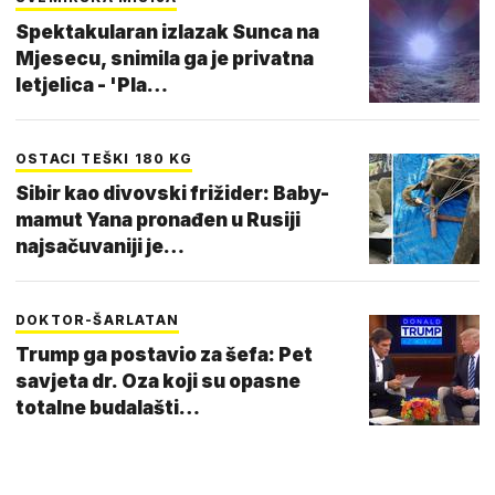
Spektakularan izlazak Sunca na
Mjesecu, snimila ga je privatna
letjelica - 'Pla…
OSTACI TEŠKI 180 KG
Sibir kao divovski frižider: Baby-
mamut Yana pronađen u Rusiji
najsačuvaniji je…
DOKTOR-ŠARLATAN
Trump ga postavio za šefa: Pet
savjeta dr. Oza koji su opasne
totalne budalašti…