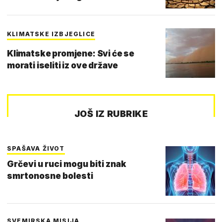
KLIMATSKE IZBJEGLICE
Klimatske promjene: Svi će se
morati iseliti iz ove države
JOŠ IZ RUBRIKE
SPAŠAVA ŽIVOT
Grčevi u ruci mogu biti znak
smrtonosne bolesti
SVEMIRSKA MISIJA