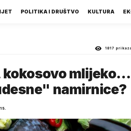
IJET
POLITIKA I DRUŠTVO
KULTURA
EK
1817
prikaz
, kokosovo mlijeko...
čudesne" namirnice?
15.