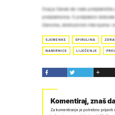
Ovaj je članak dio naše pretplatničke
pretplatnicima. S pretplatom dobivat
člancima, ekskluzivnim intervjuima i 
SJEMENKE
SPIRULINA
ZDRA
NAMIRNICE
LIJEČENJE
PRE
Komentiraj, znaš da
Za komentiranje je potrebno prijaviti 