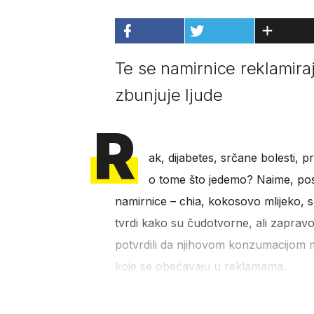
Te se namirnice reklamir
zbunjuje ljude
R
ak, dijabetes, srčane bolesti, prh
o tome što jedemo? Naime, pos
namirnice – chia, kokosovo mlijeko, spi
tvrdi kako su čudotvorne, ali zapravo 
potvrdili da njihovom konzumacijom 
koje se obećavaju u reklamama.