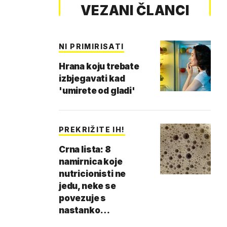
VEZANI ČLANCI
NI PRIMIRISATI
Hrana koju trebate
izbjegavati kad
'umirete od gladi'
PREKRIŽITE IH!
Crna lista: 8
namirnica koje
nutricionisti ne
jedu, neke se
povezuje s
nastanko…