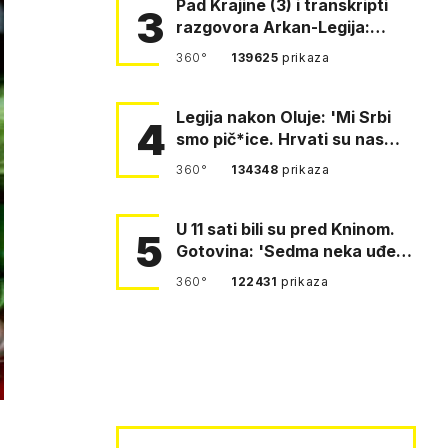
Pad Krajine (3) i transkripti
3
razgovora Arkan-Legija:
'Čujem, prelazite ustašam…
360°
139625
prikaza
Legija nakon Oluje: 'Mi Srbi
4
smo pič*ice. Hrvati su nas
pomeli!'
360°
134348
prikaza
U 11 sati bili su pred Kninom.
5
Gotovina: 'Sedma neka uđe,
4. gardijska neka g…
360°
122431
prikaza