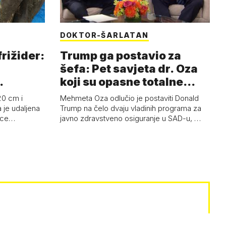
DOKTOR-ŠARLATAN
frižider:
Trump ga postavio za
šefa: Pet savjeta dr. Oza
koji su opasne totalne
budalašti…
20 cm i
Mehmeta Oza odlučio je postaviti Donald
 je udaljena
Trump na čelo dvaju vladinih programa za
 oce…
javno zdravstveno osiguranje u SAD-u, …