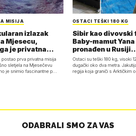
A MISIJA
OSTACI TEŠKI 180 KG
ularan izlazak
Sibir kao divovski 
a Mjesecu,
Baby-mamut Yana
ga je privatna
pronađen u Rusiji
a - 'Pla…
najsačuvaniji je…
 postao prva privatna misija
Ostaci su teški 180 kg, visoki 1
ešno sletjela na Mjesečevu
dugački oko dva metra. Jakutija
mo je snimio fascinantne p…
regija koja graniči s Arktičkim