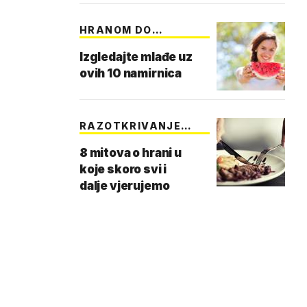
HRANOM DO
MLADOSTI
Izgledajte mlađe uz
ovih 10 namirnica
RAZOTKRIVANJE
LAŽI
8 mitova o hrani u
koje skoro svi i
dalje vjerujemo