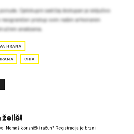
 ponude. Cjelokupni sadržaj dostupan je isključivo
e neograničen pristup svim našim arhiviranim
stručnim analizama.
VA HRANA
HRANA
CHIA
 želiš!
se. Nemaš korisnički račun? Registracija je brza i