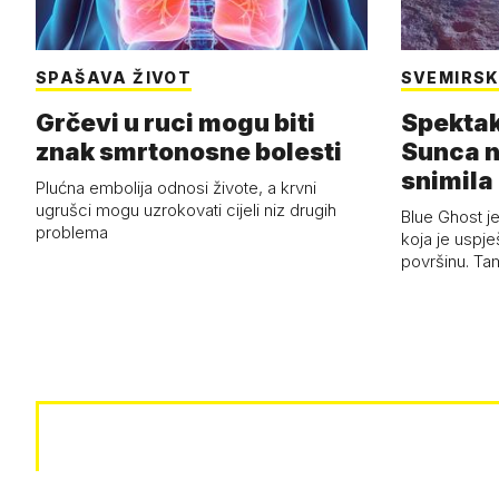
SPAŠAVA ŽIVOT
SVEMIRSK
Grčevi u ruci mogu biti
Spektak
znak smrtonosne bolesti
Sunca n
snimila 
Plućna embolija odnosi živote, a krvni
letjelic
ugrušci mogu uzrokovati cijeli niz drugih
Blue Ghost je
problema
koja je uspj
površinu. Ta