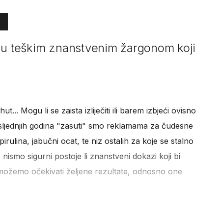
aju teškim znanstvenim žargonom koji
ut... Mogu li se zaista izliječiti ili barem izbjeći ovisno
ljednjih godina "zasuti" smo reklamama za čudesne
rulina, jabučni ocat, te niz ostalih za koje se stalno
nismo sigurni postoje li znanstveni dokazi koji bi
možemo očekivati željene rezultate, odnosno one