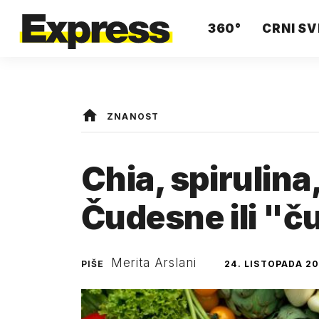
360°
CRNI SV
ZNANOST
Chia, spirulina
Čudesne ili "
Merita Arslani
PIŠE
24. LISTOPADA 20