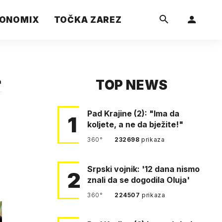
ONOMIX
TOČKA ZAREZ
TOP NEWS
a
Pad Krajine (2): "Ima da
1
koljete, a ne da bježite!"
360°
232698
prikaza
Srpski vojnik: '12 dana nismo
2
znali da se dogodila Oluja'
360°
224507
prikaza