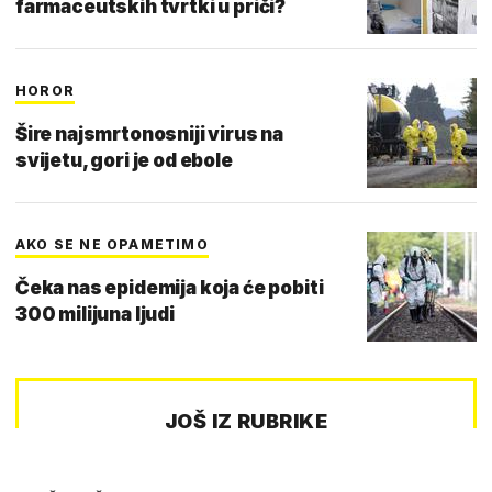
farmaceutskih tvrtki u priči?
HOROR
Šire najsmrtonosniji virus na
svijetu, gori je od ebole
AKO SE NE OPAMETIMO
Čeka nas epidemija koja će pobiti
300 milijuna ljudi
JOŠ IZ RUBRIKE