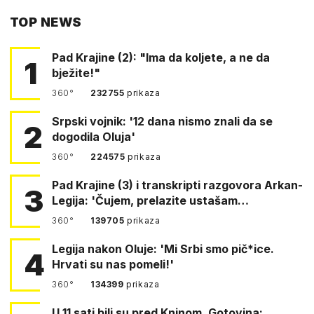
PUTEM
TOP NEWS
FACEBOOKA
Pad Krajine (2): "Ima da koljete, a ne da
1
bježite!"
360°
232755
prikaza
Srpski vojnik: '12 dana nismo znali da se
2
dogodila Oluja'
360°
224575
prikaza
Pad Krajine (3) i transkripti razgovora Arkan-
3
Legija: 'Čujem, prelazite ustašam…
360°
139705
prikaza
Legija nakon Oluje: 'Mi Srbi smo pič*ice.
4
Hrvati su nas pomeli!'
360°
134399
prikaza
U 11 sati bili su pred Kninom. Gotovina: