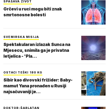
SPAŠAVA ŽIVOT
Grčevi u ruci mogu biti znak
smrtonosne bolesti
SVEMIRSKA MISIJA
Spektakularan izlazak Sunca na
Mjesecu, snimila ga je privatna
letjelica - 'Pla…
OSTACI TEŠKI 180 KG
Sibir kao divovski frižider: Baby-
mamut Yana pronađen u Rusiji
najsačuvaniji je…
DOKTOR-ŠARLATAN