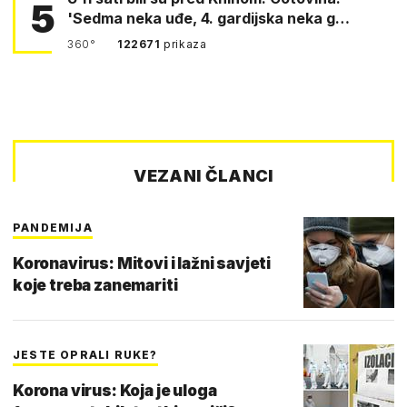
5
'Sedma neka uđe, 4. gardijska neka g…
360°
122671
prikaza
VEZANI ČLANCI
PANDEMIJA
Koronavirus: Mitovi i lažni savjeti
koje treba zanemariti
JESTE OPRALI RUKE?
Korona virus: Koja je uloga