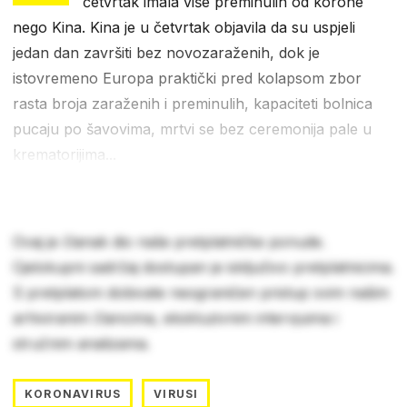
četvrtak imala više preminulih od korone
nego Kina. Kina je u četvrtak objavila da su uspjeli
jedan dan završiti bez novozaraženih, dok je
istovremeno Europa praktički pred kolapsom zbor
rasta broja zaraženih i preminulih, kapaciteti bolnica
pucaju po šavovima, mrtvi se bez ceremonija pale u
krematorijima...
Ovaj je članak dio naše pretplatničke ponude.
Cjelokupni sadržaj dostupan je isključivo pretplatnicima.
S pretplatom dobivate neograničen pristup svim našim
arhiviranim člancima, ekskluzivnim intervjuima i
stručnim analizama.
KORONAVIRUS
VIRUSI