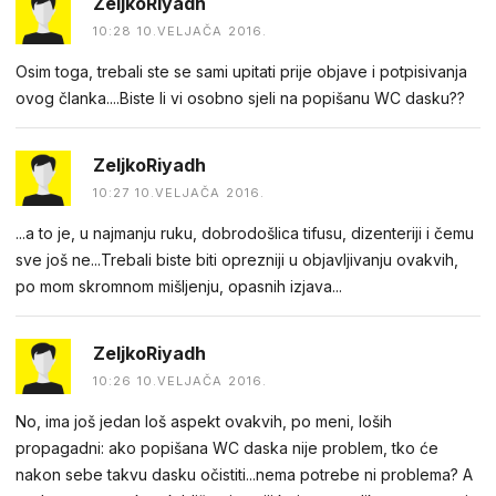
ZeljkoRiyadh
10:28 10.VELJAČA 2016.
Osim toga, trebali ste se sami upitati prije objave i potpisivanja
ovog članka....Biste li vi osobno sjeli na popišanu WC dasku??
ZeljkoRiyadh
10:27 10.VELJAČA 2016.
...a to je, u najmanju ruku, dobrodošlica tifusu, dizenteriji i čemu
sve još ne...Trebali biste biti oprezniji u objavljivanju ovakvih,
po mom skromnom mišljenju, opasnih izjava...
ZeljkoRiyadh
10:26 10.VELJAČA 2016.
No, ima još jedan loš aspekt ovakvih, po meni, loših
propagadni: ako popišana WC daska nije problem, tko će
nakon sebe takvu dasku očistiti...nema potrebe ni problema? A