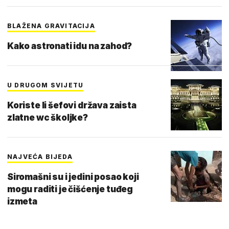
BLAŽENA GRAVITACIJA
Kako astronati idu na zahod?
U DRUGOM SVIJETU
Koriste li šefovi država zaista
zlatne wc školjke?
NAJVEĆA BIJEDA
Siromašni su i jedini posao koji
mogu raditi je čišćenje tuđeg
izmeta