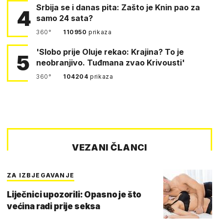
Srbija se i danas pita: Zašto je Knin pao za
4
samo 24 sata?
360°
110950
prikaza
'Slobo prije Oluje rekao: Krajina? To je
5
neobranjivo. Tuđmana zvao Krivousti'
360°
104204
prikaza
VEZANI ČLANCI
ZA IZBJEGAVANJE
Liječnici upozorili: Opasno je što
većina radi prije seksa