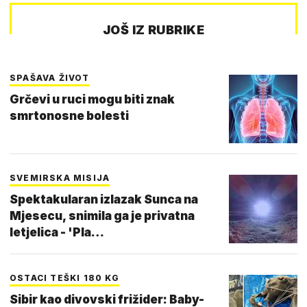
JOŠ IZ RUBRIKE
SPAŠAVA ŽIVOT
Grčevi u ruci mogu biti znak
smrtonosne bolesti
SVEMIRSKA MISIJA
Spektakularan izlazak Sunca na
Mjesecu, snimila ga je privatna
letjelica - 'Pla…
OSTACI TEŠKI 180 KG
Sibir kao divovski frižider: Baby-