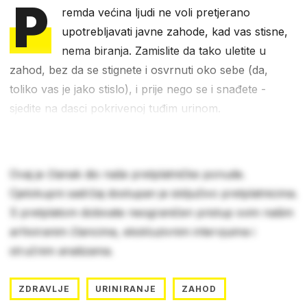
P
remda većina ljudi ne voli pretjerano
upotrebljavati javne zahode, kad vas stisne,
nema biranja. Zamislite da tako uletite u
zahod, bez da se stignete i osvrnuti oko sebe (da,
toliko vas je jako stislo), i prije nego se i snađete -
sjedite na dasci pokrivenoj tuđim urinom.
Ovaj je članak dio naše pretplatničke ponude.
Cjelokupni sadržaj dostupan je isključivo pretplatnicima.
S pretplatom dobivate neograničen pristup svim našim
arhiviranim člancima, ekskluzivnim intervjuima i
stručnim analizama.
ZDRAVLJE
URINIRANJE
ZAHOD