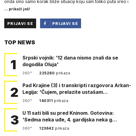
onda smo samo korak bliže situaciji koju sam toliko puta sreo i
... prikaži još!
PRIJAVI SE
PRIJAVI SE
PUTEM
TOP NEWS
FACEBOOKA
Srpski vojnik: '12 dana nismo znali da se
1
dogodila Oluja'
360°
225280
prikaza
Pad Krajine (3) i transkripti razgovora Arkan-
2
Legija: 'Čujem, prelazite ustašam…
360°
140311
prikaza
U 11 sati bili su pred Kninom. Gotovina:
3
'Sedma neka uđe, 4. gardijska neka g…
360°
123642
prikaza