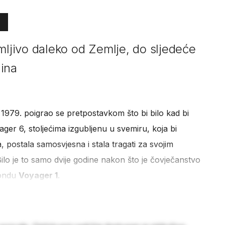
jivo daleko od Zemlje, do sljedeće
ina
z 1979. poigrao se pretpostavkom što bi bilo kad bi
ager 6, stoljećima izgubljenu u svemiru, koja bi
, postala samosvjesna i stala tragati za svojim
Bilo je to samo dvije godine nakon što je čovječanstvo
sondu
Voyager 1
.