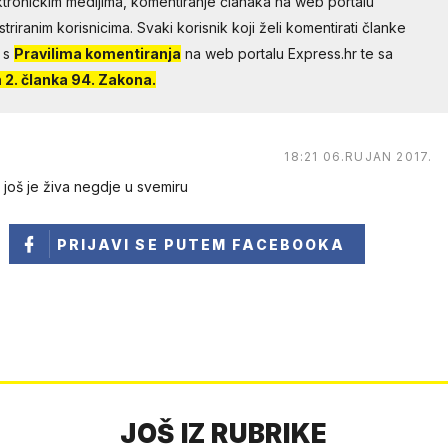
troničkim medijima, komentiranje članaka na web portalu
riranim korisnicima. Svaki korisnik koji želi komentirati članke
 s
Pravilima komentiranja
na web portalu Express.hr te sa
2. članka 94. Zakona.
18:21 06.RUJAN 2017.
ici još je živa negdje u svemiru
PRIJAVI SE
PUTEM FACEBOOKA
JOŠ IZ RUBRIKE