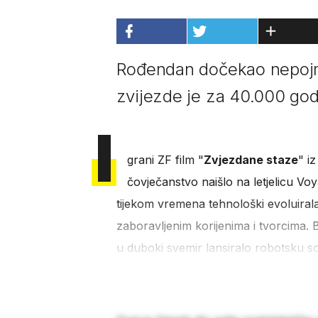
Rođendan dočekao nepojml
zvijezde je za 40.000 god
I
grani ZF film "
Zvjezdane staze
" i
čovječanstvo naišlo na letjelicu Voy
tijekom vremena tehnološki evoluirala
zaboravljenim korijenima i tvorcima. 
u duboki svemir lansiralo robotsku 