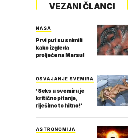
VEZANI ČLANCI
NASA
Prvi put su snimili
kako izgleda
proljeće na Marsu!
OSVAJANJE SVEMIRA
'Seks u svemiru je
kritično pitanje,
riješimo to hitno!'
ASTRONOMIJA