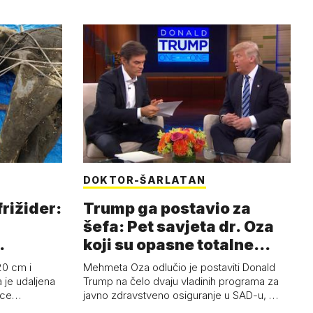
DOKTOR-ŠARLATAN
frižider:
Trump ga postavio za
šefa: Pet savjeta dr. Oza
koji su opasne totalne
budalašti…
20 cm i
Mehmeta Oza odlučio je postaviti Donald
 je udaljena
Trump na čelo dvaju vladinih programa za
 oce…
javno zdravstveno osiguranje u SAD-u, …