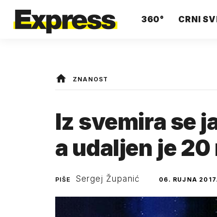
360°
CRNI SV
ZNANOST
Iz svemira se j
a udaljen je 20
Sergej Županić
PIŠE
06. RUJNA 2017