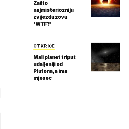
Zašto
najmisteriozniju
zvijezdu zovu
'WTF?'
OTKRIĆE
Mali planet triput
udaljeniji od
Plutona, a ima
mjesec