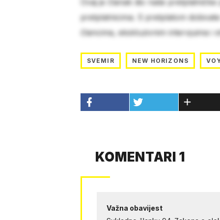
Ovaj je članak dio naše pretplatničke
pretplatnicima. S pretplatom dobivat
člancima, ekskluzivnim intervjuima i 
SVEMIR
NEW HORIZONS
VOY
KOMENTARI 1
Važna obavijest