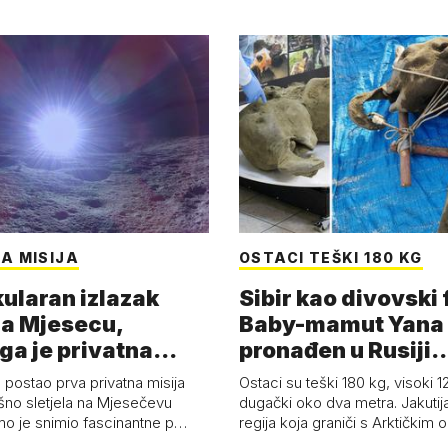
A MISIJA
OSTACI TEŠKI 180 KG
ularan izlazak
Sibir kao divovski 
a Mjesecu,
Baby-mamut Yana
ga je privatna
pronađen u Rusiji
a - 'Pla…
najsačuvaniji je…
 postao prva privatna misija
Ostaci su teški 180 kg, visoki 1
ešno sletjela na Mjesečevu
dugački oko dva metra. Jakutija
mo je snimio fascinantne p…
regija koja graniči s Arktičkim