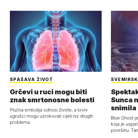
SPAŠAVA ŽIVOT
SVEMIRSK
Grčevi u ruci mogu biti
Spektak
znak smrtonosne bolesti
Sunca n
snimila 
Plućna embolija odnosi živote, a krvni
letjelic
ugrušci mogu uzrokovati cijeli niz drugih
Blue Ghost je
problema
koja je uspj
površinu. Ta