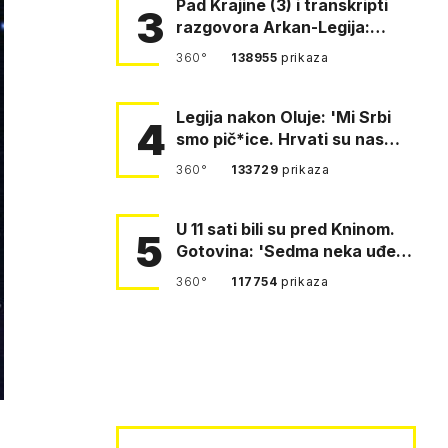
Pad Krajine (3) i transkripti
3
razgovora Arkan-Legija:
'Čujem, prelazite ustašam…
360°
138955
prikaza
Legija nakon Oluje: 'Mi Srbi
4
smo pič*ice. Hrvati su nas
pomeli!'
360°
133729
prikaza
U 11 sati bili su pred Kninom.
5
Gotovina: 'Sedma neka uđe,
4. gardijska neka g…
360°
117754
prikaza