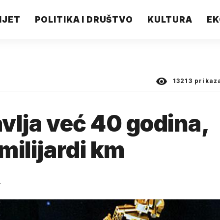
IJET
POLITIKA I DRUŠTVO
KULTURA
EK
13213
prikaz
avlja već 40 godina,
 milijardi km
.