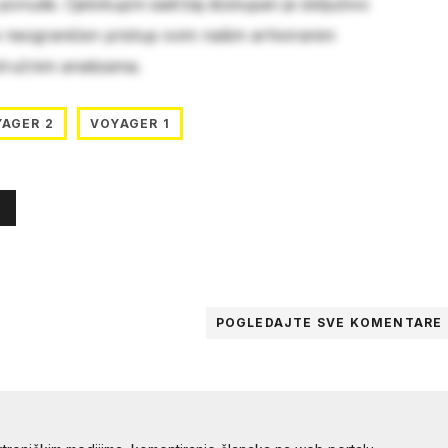
 ponude. Cjelokupni sadržaj dostupan je isključivo
e neograničen pristup svim našim arhiviranim
stručnim analizama.
AGER 2
VOYAGER 1
POGLEDAJTE SVE
KOMENTARE