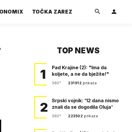
ONOMIX
TOČKA ZAREZ
TOP NEWS
a
Pad Krajine (2): "Ima da
1
koljete, a ne da bježite!"
360°
231912
prikaza
Srpski vojnik: '12 dana nismo
2
znali da se dogodila Oluja'
360°
223502
prikaza