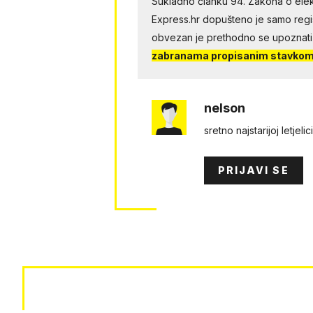
Sukladno članku 94. Zakona o elek
Express.hr dopušteno je samo regist
obvezan je prethodno se upoznati
zabranama propisanim stavkom 
nelson
sretno najstarijoj letjel
PRIJAVI SE