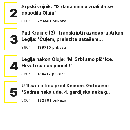
Srpski vojnik: '12 dana nismo znali da se
2
dogodila Oluja'
360°
224581
prikaza
Pad Krajine (3) i transkripti razgovora Arkan-
3
Legija: 'Čujem, prelazite ustašam…
360°
139710
prikaza
Legija nakon Oluje: 'Mi Srbi smo pič*ice.
4
Hrvati su nas pomeli!'
360°
134412
prikaza
U 11 sati bili su pred Kninom. Gotovina:
5
'Sedma neka uđe, 4. gardijska neka g…
360°
122701
prikaza