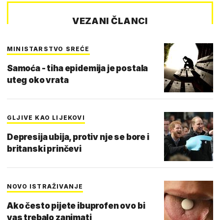
VEZANI ČLANCI
MINISTARSTVO SREĆE
Samoća - tiha epidemija je postala
uteg oko vrata
GLJIVE KAO LIJEKOVI
Depresija ubija, protiv nje se bore i
britanski prinčevi
NOVO ISTRAŽIVANJE
Ako često pijete ibuprofen ovo bi
vas trebalo zanimati