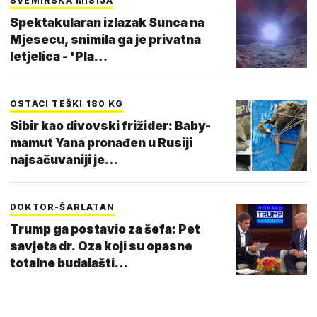
SVEMIRSKA MISIJA
Spektakularan izlazak Sunca na
Mjesecu, snimila ga je privatna
letjelica - 'Pla…
OSTACI TEŠKI 180 KG
Sibir kao divovski frižider: Baby-
mamut Yana pronađen u Rusiji
najsačuvaniji je…
DOKTOR-ŠARLATAN
Trump ga postavio za šefa: Pet
savjeta dr. Oza koji su opasne
totalne budalašti…