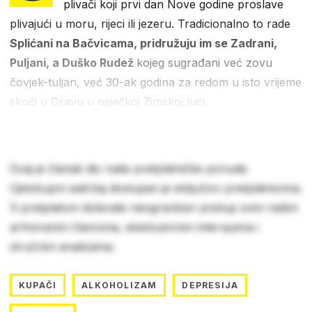
plivači koji prvi dan Nove godine proslave
plivajući u moru, rijeci ili jezeru. Tradicionalno to rade
Splićani na Bačvicama, pridružuju im se Zadrani,
Puljani, a Duško Rudež
kojeg sugrađani već zovu
čovjek-tuljan, već 30-ak godina za redom u isto vrijeme
skoči u Dravu u osječkoj Zimskoj luci.
Ovaj je članak dio naše pretplatničke ponude.
Cjelokupni sadržaj dostupan je isključivo pretplatnicima.
S pretplatom dobivate neograničen pristup svim našim
arhiviranim člancima, ekskluzivnim intervjuima i
stručnim analizama.
KUPAČI
ALKOHOLIZAM
DEPRESIJA