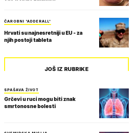
ČAROBNI 'ADDERALL'
Hrvati su najnesretniji u EU - za
njih postoji tableta
JOŠ IZ RUBRIKE
SPAŠAVA ŽIVOT
Grčevi u ruci mogu biti znak
smrtonosne bolesti