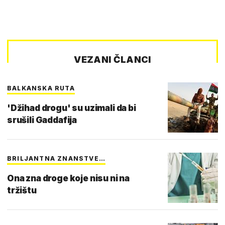
VEZANI ČLANCI
BALKANSKA RUTA
'Džihad drogu' su uzimali da bi
srušili Gaddafija
BRILJANTNA ZNANSTVE…
Ona zna droge koje nisu ni na
tržištu