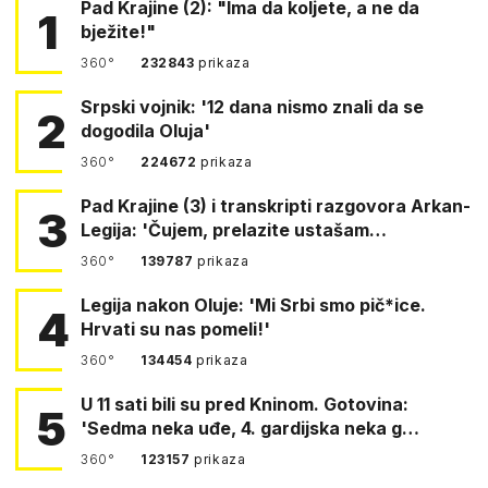
Pad Krajine (2): "Ima da koljete, a ne da
1
bježite!"
360°
232843
prikaza
Srpski vojnik: '12 dana nismo znali da se
2
dogodila Oluja'
360°
224672
prikaza
Pad Krajine (3) i transkripti razgovora Arkan-
3
Legija: 'Čujem, prelazite ustašam…
360°
139787
prikaza
Legija nakon Oluje: 'Mi Srbi smo pič*ice.
4
Hrvati su nas pomeli!'
360°
134454
prikaza
U 11 sati bili su pred Kninom. Gotovina:
5
'Sedma neka uđe, 4. gardijska neka g…
360°
123157
prikaza