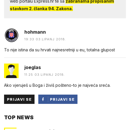
web portalu Express.hr te sa
zabranama propisanim
stavkom 2. članka 94. Zakona.
hohmann
19:33 03.LIPANJ 2018.
To nije istina da su hrvati najnesretniji u eu, totalna glupost
joeglas
11:25 03.LIPANJ 2018.
Ako vjeruješ u Boga i živiš pošteno-to je najveća sreća.
PRIJAVI SE
PRIJAVI SE
PUTEM
TOP NEWS
FACEBOOKA