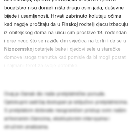
bogatstvo nisu donijeli ništa drugo osim jada, duševne
bijede i usamljenosti. Hrvati zabrinuto kolutaju očima
kad negdje pročitaju da u
Finskoj
roditelji djecu izbacuju
iz obiteljskog doma na ulicu čim proslave 18. rođendan
i prije nego što se raziđe dim svjećica na torti ili da se u
Nizozemskoj
ostarjele bake i djedovi sele u staračke
domove istoga trenutka kad pomisle da bi mogli postati
i najmanji teret za svoje potomke.
Ovaj je članak dio naše pretplatničke ponude.
Cjelokupni sadržaj dostupan je isključivo pretplatnicima.
S pretplatom dobivate neograničen pristup svim našim
arhiviranim člancima, ekskluzivnim intervjuima i
stručnim analizama.