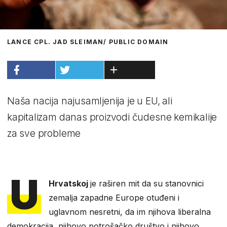
LANCE CPL. JAD SLEIMAN/ PUBLIC DOMAIN
Naša nacija najusamljenija je u EU, ali
kapitalizam danas proizvodi čudesne kemikalije
za sve probleme
U
Hrvatskoj
je raširen mit da su stanovnici
zemalja zapadne Europe otuđeni i
uglavnom nesretni, da im njihova liberalna
demokracija, njihovo potrošačko društvo i njihovo