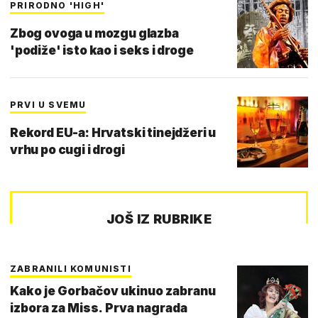
PRIRODNO 'HIGH'
Zbog ovoga u mozgu glazba
'podiže' isto kao i seks i droge
PRVI U SVEMU
Rekord EU-a: Hrvatski tinejdžeri u
vrhu po cugi i drogi
JOŠ IZ RUBRIKE
ZABRANILI KOMUNISTI
Kako je Gorbačov ukinuo zabranu
izbora za Miss. Prva nagrada