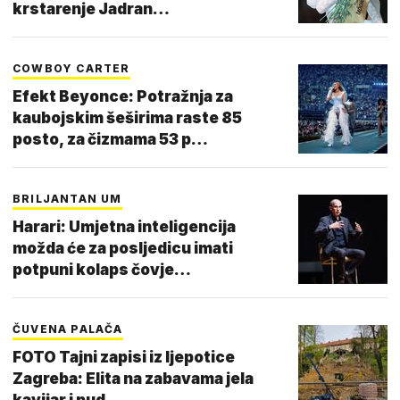
krstarenje Jadran…
COWBOY CARTER
Efekt Beyonce: Potražnja za
kaubojskim šeširima raste 85
posto, za čizmama 53 p…
BRILJANTAN UM
Harari: Umjetna inteligencija
možda će za posljedicu imati
potpuni kolaps čovje…
ČUVENA PALAČA
FOTO Tajni zapisi iz ljepotice
Zagreba: Elita na zabavama jela
kavijar i pud…