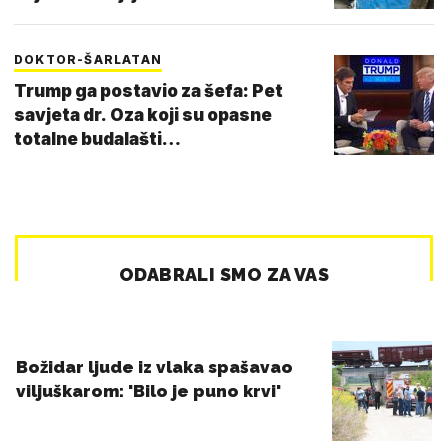
DOKTOR-ŠARLATAN
Trump ga postavio za šefa: Pet
savjeta dr. Oza koji su opasne
totalne budalašti…