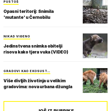
PUSTOŠ
Opasni teritorij: Snimila
'mutante' u Černobilu
NIKAD VIĐENO
Jedinstvena snimka obitelji
risova kako tjera vuka (VIDEO)
GRADOVI KAO EKOSUST…
Više divljih životinja u velikim
gradovima: nova urbana džungla
JOŠ IZ RUBRIKE