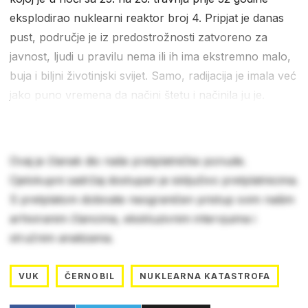
eksplodirao nuklearni reaktor broj 4. Pripjat je danas
pust, područje je iz predostrožnosti zatvoreno za
javnost, ljudi u pravilu nema ili ih ima ekstremno malo,
buja i biljni životinjski svijet. Samo, radijacija je imala već
jako puno vremena da načini štetu i načinila ju je.
Ovaj je članak dio naše pretplatničke ponude.
Cjelokupni sadržaj dostupan je isključivo pretplatnicima.
S pretplatom dobivate neograničen pristup svim našim
arhiviranim člancima, ekskluzivnim intervjuima i
stručnim analizama.
VUK
ČERNOBIL
NUKLEARNA KATASTROFA