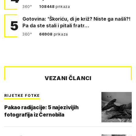
360°
108448
prikaza
Gotovina: 'Škoriću, di je križ? Niste ga našli?!
5
Pa da ste stali i pitali fratr…
360°
66908
prikaza
VEZANI ČLANCI
RIJETKE FOTKE
Pakao radijacije: 5 najezivijih
fotografija iz Černobila