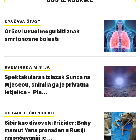
SPAŠAVA ŽIVOT
Grčevi u ruci mogu biti znak
smrtonosne bolesti
SVEMIRSKA MISIJA
Spektakularan izlazak Sunca na
Mjesecu, snimila ga je privatna
letjelica - 'Pla…
OSTACI TEŠKI 180 KG
Sibir kao divovski frižider: Baby-
mamut Yana pronađen u Rusiji
najsačuvaniji je…