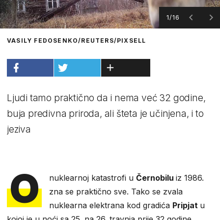
1/16
VASILY FEDOSENKO/REUTERS/PIXSELL
Ljudi tamo praktično da i nema već 32 godine,
buja predivna priroda, ali šteta je učinjena, i to
jeziva
O
nuklearnoj katastrofi u
Černobilu
iz 1986.
zna se praktično sve. Tako se zvala
nuklearna elektrana kod gradića
Pripjat
u
kojoj je u noći sa 25. na 26. travnja prije 32 godine