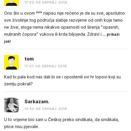
17:20 06.SRPANJ 2018.
Ono što u ovom *** napisu nije rečeno je da su sve, apsolutno
sve životinje tog područja slabije razvijene od onih koje tamo
ne žive, stoga nema nikakve opasnosti od širenja "opasnih,
mutiranih čopora" vukova ili krda biljojeda. Zdravi i
... prikaži
još!
tom
17:07 06.SRPANJ 2018.
Kad bi pala kod nas dali bi se i opostenili svi hr lopovi koji su
zemlju pokrali?
Sarkazam.
13:53 06.SRPANJ 2018.
U to vrijeme bio sam u Češkoj preko sindikata, da sindikata,
ptice nisu pjevale.