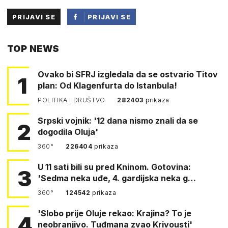
PRIJAVI SE
PRIJAVI SE
PUTEM
TOP NEWS
FACEBOOKA
Ovako bi SFRJ izgledala da se ostvario Titov
1
plan: Od Klagenfurta do Istanbula!
POLITIKA I DRUŠTVO
282403
prikaza
Srpski vojnik: '12 dana nismo znali da se
2
dogodila Oluja'
360°
226404
prikaza
U 11 sati bili su pred Kninom. Gotovina:
3
'Sedma neka uđe, 4. gardijska neka g…
360°
124542
prikaza
'Slobo prije Oluje rekao: Krajina? To je
4
neobranjivo. Tuđmana zvao Krivousti'