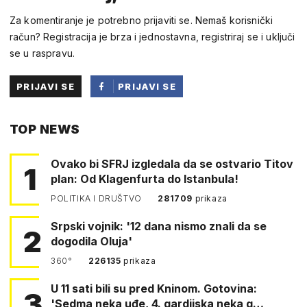
Za komentiranje je potrebno prijaviti se. Nemaš korisnički
račun? Registracija je brza i jednostavna, registriraj se i uključi
se u raspravu.
PRIJAVI SE
PRIJAVI SE
PUTEM
TOP NEWS
FACEBOOKA
Ovako bi SFRJ izgledala da se ostvario Titov
1
plan: Od Klagenfurta do Istanbula!
POLITIKA I DRUŠTVO
281709
prikaza
Srpski vojnik: '12 dana nismo znali da se
2
dogodila Oluja'
360°
226135
prikaza
U 11 sati bili su pred Kninom. Gotovina:
3
'Sedma neka uđe, 4. gardijska neka g…