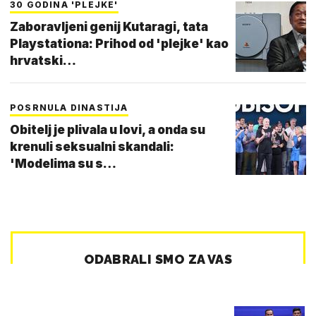
30 GODINA 'PLEJKE'
Zaboravljeni genij Kutaragi, tata
Playstationa: Prihod od 'plejke' kao
hrvatski…
POSRNULA DINASTIJA
Obitelj je plivala u lovi, a onda su
krenuli seksualni skandali:
'Modelima su s…