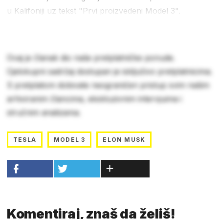
u Kalifoniji uz tekst "Prvi proizvedeni Model 3".
Ovaj je članak dio naše pretplatničke ponude.
Cjelokupni sadržaj dostupan je isključivo pretplatnicima.
S pretplatom dobivate neograničen pristup svim našim
arhiviranim člancima, ekskluzivnim intervjuima i
stručnim analizama.
TESLA
MODEL 3
ELON MUSK
Komentiraj, znaš da želiš!