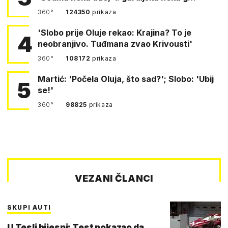
360°
124350
prikaza
'Slobo prije Oluje rekao: Krajina? To je
4
neobranjivo. Tuđmana zvao Krivousti'
360°
108172
prikaza
Martić: 'Počela Oluja, što sad?'; Slobo: 'Ubij
5
se!'
360°
98825
prikaza
VEZANI ČLANCI
SKUPI AUTI
U Tesli bijesni: Test pokazao da