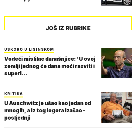
JOŠ IZ RUBRIKE
USKORO U LISINSKOM
Vodeći mislilac današnjice: 'U ovoj
zemlji jednog će dana moći razviti i
superl…
KRITIKA
U Auschwitz je ušao kao jedan od
mnogih, a iz tog logora izašao -
posljednji