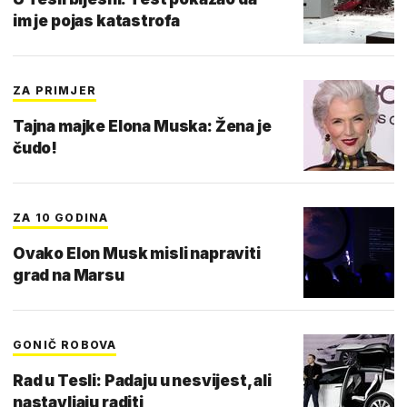
im je pojas katastrofa
ZA PRIMJER
Tajna majke Elona Muska: Žena je
čudo!
ZA 10 GODINA
Ovako Elon Musk misli napraviti
grad na Marsu
GONIČ ROBOVA
Rad u Tesli: Padaju u nesvijest, ali
nastavljaju raditi