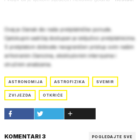
Ovaj je članak dio naše pretplatničke ponude.
Cjelokupni sadržaj dostupan je isključivo pretplatnicima.
S pretplatom dobivate neograničen pristup svim našim
arhiviranim člancima, ekskluzivnim intervjuima i
stručnim analizama.
ASTRONOMIJA
ASTROFIZIKA
SVEMIR
ZVIJEZDA
OTKRIĆE
KOMENTARI 3
POGLEDAJTE SVE