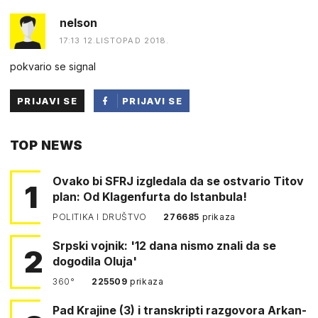
nelson
17:13 12.LISTOPAD 2018.
pokvario se signal
PRIJAVI SE
PRIJAVI SE
PUTEM
TOP NEWS
FACEBOOKA
Ovako bi SFRJ izgledala da se ostvario Titov
1
plan: Od Klagenfurta do Istanbula!
POLITIKA I DRUŠTVO
276685
prikaza
Srpski vojnik: '12 dana nismo znali da se
2
dogodila Oluja'
360°
225509
prikaza
Pad Krajine (3) i transkripti razgovora Arkan-