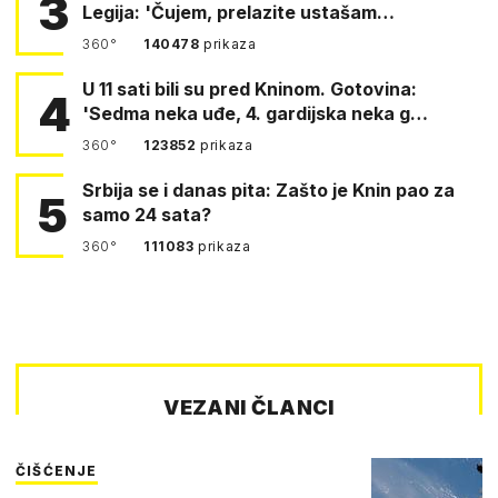
3
Legija: 'Čujem, prelazite ustašam…
360°
140478
prikaza
U 11 sati bili su pred Kninom. Gotovina:
4
'Sedma neka uđe, 4. gardijska neka g…
360°
123852
prikaza
Srbija se i danas pita: Zašto je Knin pao za
5
samo 24 sata?
360°
111083
prikaza
VEZANI ČLANCI
ČIŠĆENJE