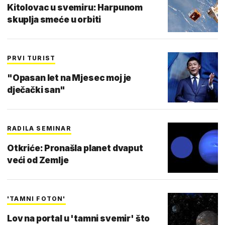
Kitolovac u svemiru: Harpunom
skuplja smeće u orbiti
PRVI TURIST
"Opasan let na Mjesec moj je
dječački san"
RADILA SEMINAR
Otkriće: Pronašla planet dvaput
veći od Zemlje
'TAMNI FOTON'
Lov na portal u 'tamni svemir' što