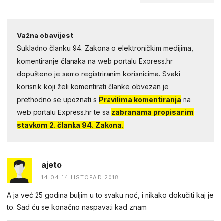
Važna obavijest
Sukladno članku 94. Zakona o elektroničkim medijima,
komentiranje članaka na web portalu Express.hr
dopušteno je samo registriranim korisnicima. Svaki
korisnik koji želi komentirati članke obvezan je
prethodno se upoznati s
Pravilima komentiranja
na
web portalu Express.hr te sa
zabranama propisanim
stavkom 2. članka 94. Zakona.
ajeto
14:04 14.LISTOPAD 2018.
A ja već 25 godina buljim u to svaku noć, i nikako dokučiti kaj je
to. Sad ću se konačno naspavati kad znam.