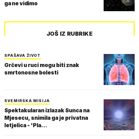
ga ne vidimo
JOŠ IZ RUBRIKE
SPAŠAVA ŽIVOT
Grčevi u ruci mogu biti znak
smrtonosne bolesti
SVEMIRSKA MISIJA
Spektakularan izlazak Sunca na
Mjesecu, snimila ga je privatna
letjelica - 'Pla…