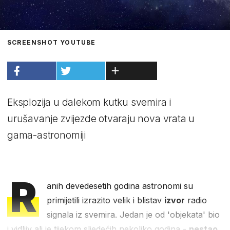
SCREENSHOT YOUTUBE
Eksplozija u dalekom kutku svemira i
urušavanje zvijezde otvaraju nova vrata u
gama-astronomiji
R
anih devedesetih godina astronomi su
primijetili izrazito velik i blistav
izvor
radio
signala iz svemira. Jedan je od 'objekata' bio
i vidljiv ali je tijekom sljedećih nekoliko godina -
nestao.