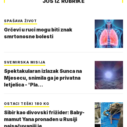
JOŠ IZ RUBRIKE
SPAŠAVA ŽIVOT
Grčevi u ruci mogu biti znak
smrtonosne bolesti
SVEMIRSKA MISIJA
Spektakularan izlazak Sunca na
Mjesecu, snimila ga je privatna
letjelica - 'Pla…
OSTACI TEŠKI 180 KG
Sibir kao divovski frižider: Baby-
mamut Yana pronađen u Rusiji
najsačuvaniji je…