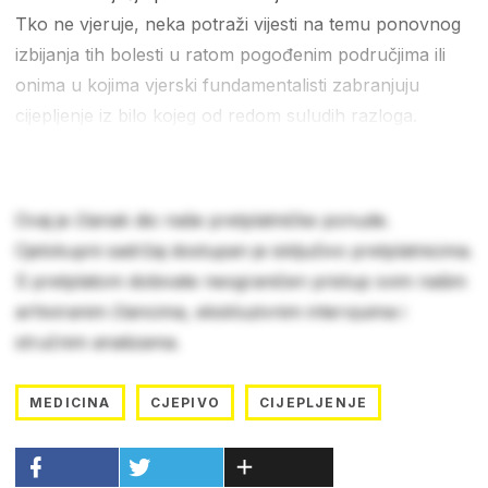
Tko ne vjeruje, neka potraži vijesti na temu ponovnog
izbijanja tih bolesti u ratom pogođenim područjima ili
onima u kojima vjerski fundamentalisti zabranjuju
cijepljenje iz bilo kojeg od redom suludih razloga.
Ovaj je članak dio naše pretplatničke ponude.
Cjelokupni sadržaj dostupan je isključivo pretplatnicima.
S pretplatom dobivate neograničen pristup svim našim
arhiviranim člancima, ekskluzivnim intervjuima i
stručnim analizama.
MEDICINA
CJEPIVO
CIJEPLJENJE