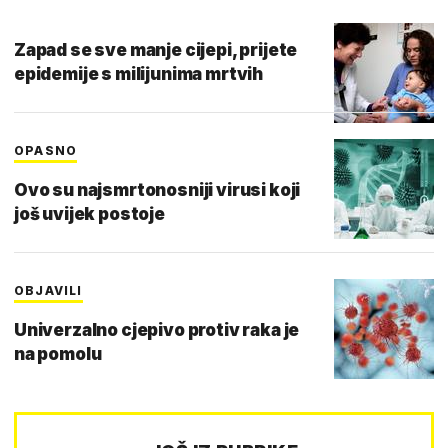
Zapad se sve manje cijepi, prijete
epidemije s milijunima mrtvih
OPASNO
Ovo su najsmrtonosniji virusi koji
još uvijek postoje
OBJAVILI
Univerzalno cjepivo protiv raka je
na pomolu