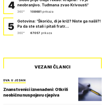
4
neobranjivo. Tuđmana zvao Krivousti'
360°
108681
prikaza
Gotovina: 'Škoriću, di je križ? Niste ga našli?!
5
Pa da ste stali i pitali fratr…
360°
67057
prikaza
VEZANI ČLANCI
DVA U JEDAN
Znanstvenici iznenađeni: Otkrili
neobičnu nuspojavu cjepiva