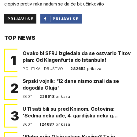
cjepivo protiv raka nadam se da će bit učinkovito
PRIJAVI SE
PRIJAVI SE
PUTEM
TOP NEWS
FACEBOOKA
Ovako bi SFRJ izgledala da se ostvario Titov
1
plan: Od Klagenfurta do Istanbula!
POLITIKA I DRUŠTVO
282652
prikaza
Srpski vojnik: '12 dana nismo znali da se
2
dogodila Oluja'
360°
226618
prikaza
U 11 sati bili su pred Kninom. Gotovina:
3
'Sedma neka uđe, 4. gardijska neka g…
360°
124687
prikaza
'Slobo prije Oluje rekao: Krajina? To je