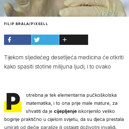
FILIP BRALA/PIXSELL
Tijekom sljedećeg desetljeća medicina će otkriti
kako spasiti stotine milijuna ljudi, i to ovako
P
otrebna je tek elementarna pučkoškolska
matematika, i to ona prije male mature, za
shvatiti da je
cijepljenje
iskorijenilo veliko
boginje praktično u cijelom svijetu, da su djeca prestala
umirati od dječje paralize ili ostajati doživotni invalidi.